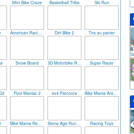
Mini Bike Craze
Basketball Tribe
Ski Run
e
American Racing 2
Dirt Bike 2
Tirs au panier
S
ir
Snow Board
3D Motorbike Racing
Super Racer
G2
Pool Maniac 2
4x4 Parcours
Bike Mania Arena 5
r
Bike Mania Reborn
Stone Age Runner
Racing Toys