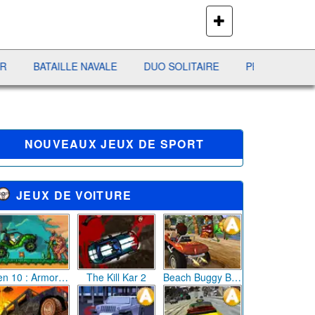
PLUS
DE
JEUX
VALE
DUO SOLITAIRE
PENALTY SHOOT OUT
NOUVEAUX JEUX DE SPORT
JEUX DE VOITURE
Ben 10 : Armored Attack 2
The Kill Kar 2
Beach Buggy Blitz