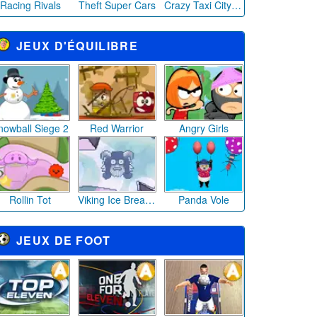
Racing Rivals
Theft Super Cars
Crazy Taxi City Rush
JEUX D'ÉQUILIBRE
nowball Siege 2
Red Warrior
Angry Girls
Rollin Tot
Viking Ice Breaker : The Gathering
Panda Vole
JEUX DE FOOT