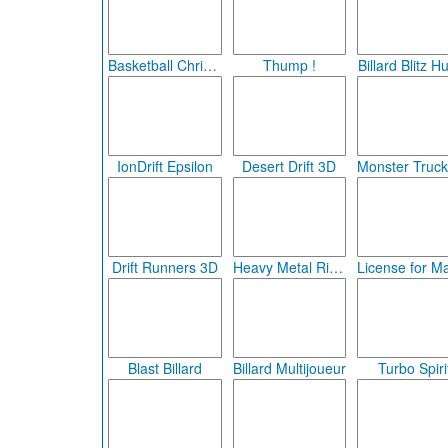
Basketball Christmas
Thump !
Billard Blitz Hu
IonDrift Epsilon
Desert Drift 3D
Drift Runners 3D
Heavy Metal Rider
Blast Billard
Billard Multijoueur
Turbo Spiri