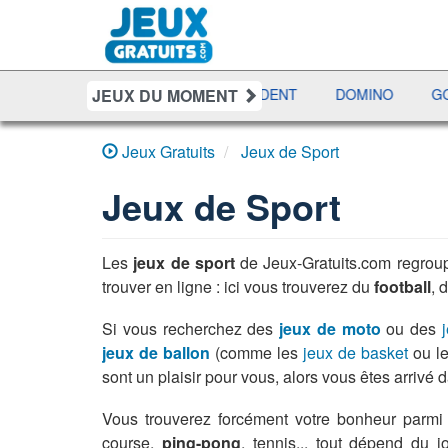
JEUX DU MOMENT
 LIVE
PRÉSIDENT
DOMINO
GOLD MINE
AVIA
Jeux Gratuits
Jeux de Sport
Jeux de Sport
Les
jeux de sport
de Jeux-Gratuits.com regrou
trouver en ligne : ici vous trouverez du
football
, 
Si vous recherchez des
jeux de moto
ou des
jeux de ballon
(comme les
jeux de basket
ou l
sont un plaisir pour vous, alors vous êtes arrivé
Vous trouverez forcément votre bonheur parm
course,
ping-pong
, tennis... tout dépend du 