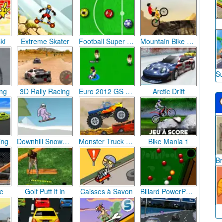
ki
Extreme Skater
Football Super Rapide
Mountain Bike Challenge
ing
3D Rally Racing
Euro 2012 GS Soccer
Arctic Drift
ing
Downhill Snowboard
Monster Truck Trip 2
Bike Mania 1
e
Golf Putt it in
Caisses à Savon
Billard PowerPool 2