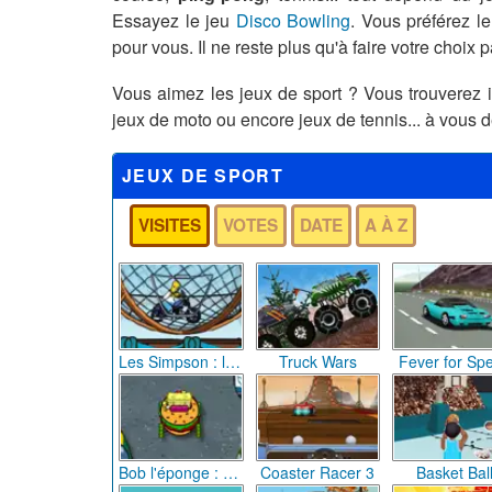
Essayez le jeu
Disco Bowling
. Vous préférez l
pour vous. Il ne reste plus qu'à faire votre choix 
Vous aimez les jeux de sport ? Vous trouverez ic
jeux de moto ou encore jeux de tennis... à vous de
JEUX DE SPORT
VISITES
VOTES
DATE
A À Z
Les Simpson : la boule de la mort
Truck Wars
Fever for Sp
Bob l'éponge : Livreur
Coaster Racer 3
Basket Bal