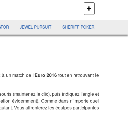
PLUS
DE
JEUX
JEWEL PURSUIT
SHERIFF POKER
BATAILLE NAVALE
 à un match de l'
Euro 2016
tout en retrouvant le
ouris (maintenez le clic), puis indiquez l'angle et
 le ballon évidemment). Comme dans n'importe quel
utant. Vous affronterez les équipes participantes