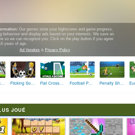
Super Soccer Star 2016 Euro Cup
Flicking Soccer
Flat Crossbar Challenge Game
Football Penalty Go
Penalty Shootout Multi League
LUS JOUÉ