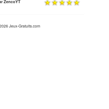
ar ZencoYT
2026 Jeux-Gratuits.com