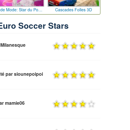
Défi de Mode: Star du Podium
Cascades Folles 3D
 Euro Soccer Stars
 Milanesque
té par siounepoipoi
par mamie06