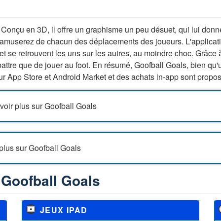
. Conçu en 3D, il offre un graphisme un peu désuet, qui lui don
amuserez de chacun des déplacements des joueurs. L'application
et se retrouvent les uns sur les autres, au moindre choc. Grâce 
attre que de jouer au foot. En résumé, Goofball Goals, bien qu'u
sur App Store et Android Market et des achats in-app sont propo
oir plus sur Goofball Goals
plus sur Goofball Goals
à Goofball Goals
JEUX IPAD