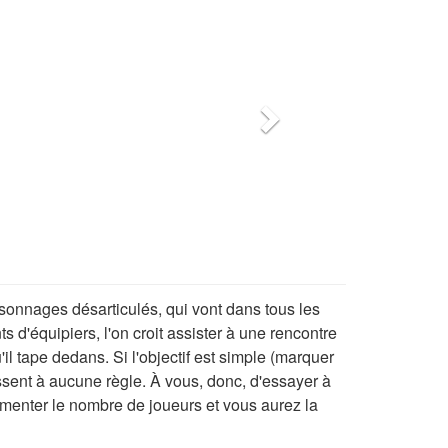
Suivant
sonnages désarticulés, qui vont dans tous les
ts d'équipiers, l'on croit assister à une rencontre
'il tape dedans. Si l'objectif est simple (marquer
issent à aucune règle. À vous, donc, d'essayer à
gmenter le nombre de joueurs et vous aurez la