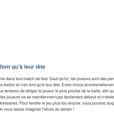
font qu'à leur tête
dans tout match de foot. Sauf qu'ici, les joueurs sont des per
le ballon et n'en font qu'à leur tête. Entre chocs et entremêlemen
s tenterez de diriger le joueur le plus proche de la balle, afin qu
que les joueurs ne se maintiennent pas facilement debout et n'obé
dversaires. Pour rendre le jeu plus fou encore, vous pourrez au
n vous laisse imaginer l'allure du terrain !