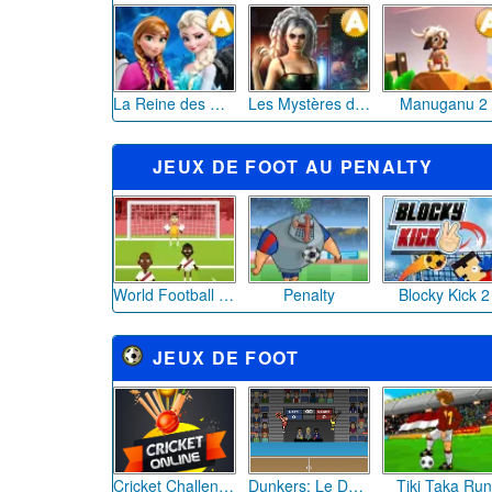
La Reine des Neiges
Les Mystères du Temps 2
Manuganu 2
JEUX DE FOOT AU PENALTY
World Football Kick 2018
Penalty
Blocky Kick 2
JEUX DE FOOT
Cricket Challenge en Ligne: Affrontez vos Amis!
Dunkers: Le Défi du Slam Dunk
Tiki Taka Run