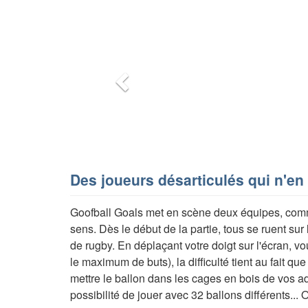
Précédent
Des joueurs désarticulés qui n'en 
Goofball Goals met en scène deux équipes, comme 
sens. Dès le début de la partie, tous se ruent sur 
de rugby. En déplaçant votre doigt sur l'écran, vou
le maximum de buts), la difficulté tient au fait 
mettre le ballon dans les cages en bois de vos a
possibilité de jouer avec 32 ballons différents... O