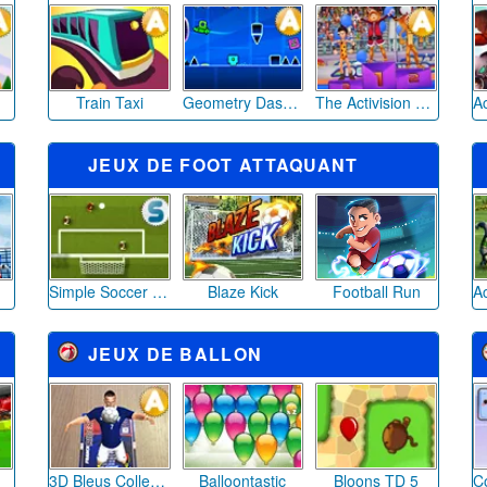
Train Taxi
Geometry Dash Lite
The Activision Decathlon
JEUX DE FOOT ATTAQUANT
Simple Soccer Championship
Blaze Kick
Football Run
JEUX DE BALLON
3D Bleus Collector
Balloontastic
Bloons TD 5