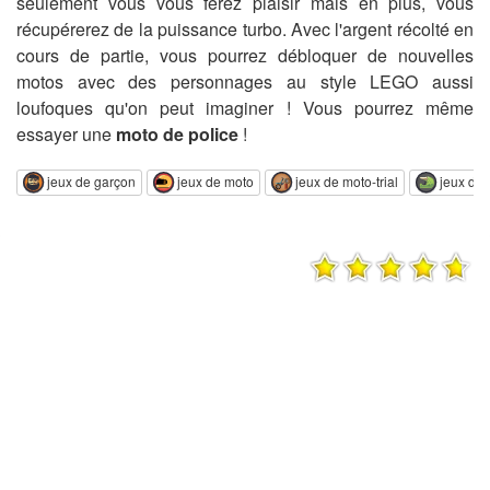
seulement vous vous ferez plaisir mais en plus, vous
récupérerez de la puissance turbo. Avec l'argent récolté en
cours de partie, vous pourrez débloquer de nouvelles
motos avec des personnages au style LEGO aussi
loufoques qu'on peut imaginer ! Vous pourrez même
essayer une
moto de police
!
jeux de garçon
jeux de moto
jeux de moto-trial
jeux de 