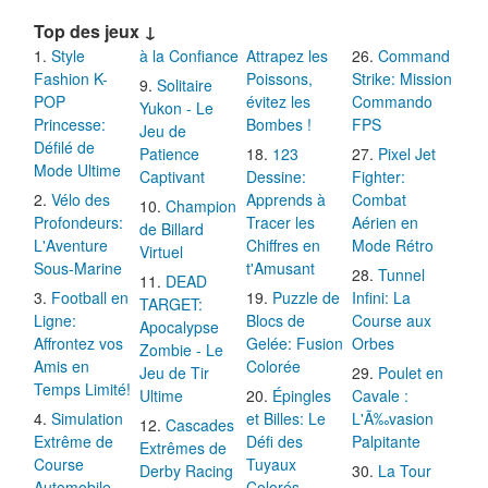
Top des jeux ↓
Style
à la Confiance
Attrapez les
Command
Fashion K-
Poissons,
Strike: Mission
Solitaire
POP
évitez les
Commando
Yukon - Le
Princesse:
Bombes !
FPS
Jeu de
Défilé de
Patience
123
Pixel Jet
Mode Ultime
Captivant
Dessine:
Fighter:
Vélo des
Apprends à
Combat
Champion
Profondeurs:
Tracer les
Aérien en
de Billard
L'Aventure
Chiffres en
Mode Rétro
Virtuel
Sous-Marine
t'Amusant
Tunnel
DEAD
Football en
Puzzle de
Infini: La
TARGET:
Ligne:
Blocs de
Course aux
Apocalypse
Affrontez vos
Gelée: Fusion
Orbes
Zombie - Le
Amis en
Colorée
Jeu de Tir
Poulet en
Temps Limité!
Ultime
Épingles
Cavale :
Simulation
et Billes: Le
L'Ã‰vasion
Cascades
Extrême de
Défi des
Palpitante
Extrêmes de
Course
Tuyaux
Derby Racing
La Tour
Automobile
Colorés