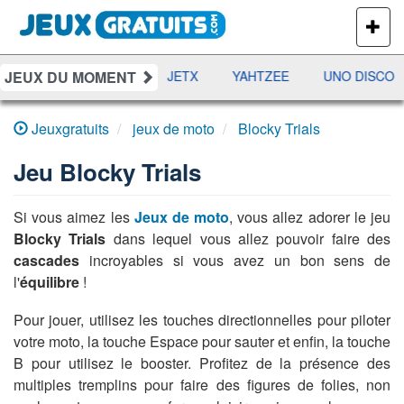
PLUS
DE
JEUX
JEUX DU MOMENT
DAMES
RAMI
JETX
YAHTZEE
UNO DISCO
Jeuxgratuits
jeux de moto
Blocky Trials
Jeu
Blocky Trials
Si vous aimez les
Jeux de moto
, vous allez adorer le jeu
Blocky Trials
dans lequel vous allez pouvoir faire des
cascades
incroyables si vous avez un bon sens de
l'
équilibre
!
Pour jouer, utilisez les touches directionnelles pour piloter
votre moto, la touche Espace pour sauter et enfin, la touche
B pour utilisez le booster. Profitez de la présence des
multiples tremplins pour faire des figures de folies, non