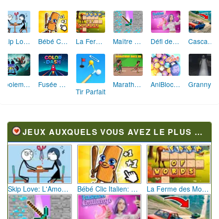
Skip Love: L'Amour en Péril
Bébé Clic Italien: La Folie des Petits Bambins
La Ferme des Mots - Cultivez votre Vocabulaire
Maître de la Destruction: Fusion de Pioches
Défi de Mode: Star du Podium
Cascades Folles 3D
Aboiement Stellaire : Aventure Canine
Fusée Chromatique: La Course des Couleurs
Marathon Champion io
AniBlocos: Connecte les Animaux Mignons!
Granny Revient 3D : Destin Maléfique
Tir Parfait
JEUX AUXQUELS VOUS AVEZ LE PLUS JOUÉ
Skip Love: L'Amour en Péril
Bébé Clic Italien: La Folie des Petits Bambins
La Ferme des Mots - Cultivez votre Vocabulaire