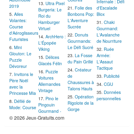
Infernale : Défi
Ultra Pixel
2019
Folie des
d'Escalade
Burgeria: Le
Ailes
Bonbons Pop:
Blox
Roi du
Volantes:
L'Aventure
Hamburger
Chaki
Course
Sucrée
Virtuel
Gourmand:
d'Aéroglisseurs
Donuts
L'Avalanche
ArchHero :
Futuristes
Gourmands:
de Nourriture
L'Épopée
Mini
Le Défi Sucré
Viking
Ruée
Glouton: Le
La Fosse
Armée:
Délices
Puzzle
du Pain Grillé
L'Assaut
Glacés Félin
Dévoreur
Tactique
Créateur
Puzzle
Invitons le
de
Publicité
Voitures
Père Noël
Chaussures à
Allemandes
CGU
avec la
Talons Hauts
Vintage
Données
Princesse Mia
Opération
Pino le
personnelles
Défilé de
Rigolote de la
Pingouin
Mode: Course
Gorge
Gourmand -
© 2026 Jeux-Gratuits.com