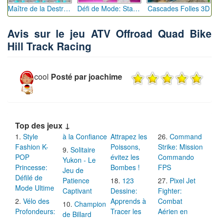
Maître de la Destruction: Fusion de Pioches
Défi de Mode: Star du Podium
Cascades Folles 3D
Avis sur le jeu ATV Offroad Quad Bike
Hill Track Racing
cool
Posté par joachime
Top des jeux ↓
Style
à la Confiance
Attrapez les
Command
Fashion K-
Poissons,
Strike: Mission
Solitaire
POP
évitez les
Commando
Yukon - Le
Princesse:
Bombes !
FPS
Jeu de
Défilé de
Patience
123
Pixel Jet
Mode Ultime
Captivant
Dessine:
Fighter:
Vélo des
Apprends à
Combat
Champion
Profondeurs:
Tracer les
Aérien en
de Billard