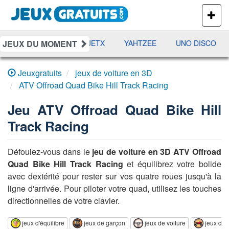
PLUS
DE
JEUX
JEUX DU MOMENT
DAMES
RAMI
JETX
YAHTZEE
UNO DISCO
Jeuxgratuits
jeux de voiture en 3D
ATV Offroad Quad Bike Hill Track Racing
Jeu
ATV Offroad Quad Bike Hill
Track Racing
Défoulez-vous dans le
jeu de voiture en 3D ATV Offroad
Quad Bike Hill Track Racing
et équilibrez votre bolide
avec dextérité pour rester sur vos quatre roues jusqu'à la
ligne d'arrivée. Pour piloter votre quad, utilisez les touches
directionnelles de votre clavier.
jeux d'équilibre
jeux de garçon
jeux de voiture
jeux de