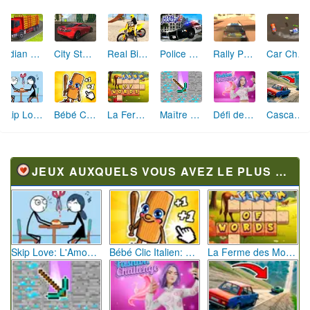
Indian Truck Simulator 3D
City Stunts
Real Bike Simulator
Police Pursuit 2
Rally Point 5
Car Chase
Skip Love: L'Amour en Péril
Bébé Clic Italien: La Folie des Petits Bambins
La Ferme des Mots - Cultivez votre Vocabulaire
Maître de la Destruction: Fusion de Pioches
Défi de Mode: Star du Podium
Cascades Folles 3D
JEUX AUXQUELS VOUS AVEZ LE PLUS JOUÉ
Skip Love: L'Amour en Péril
Bébé Clic Italien: La Folie des Petits Bambins
La Ferme des Mots - Cultivez votre Vocabulaire