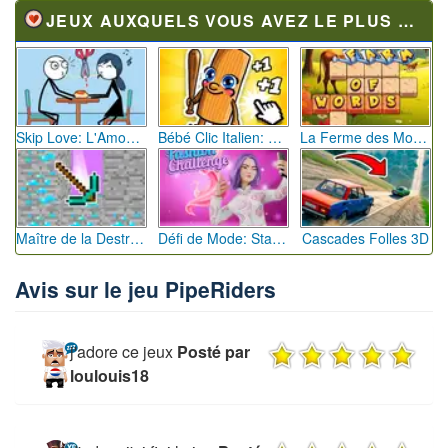
JEUX AUXQUELS VOUS AVEZ LE PLUS JOUÉ
Skip Love: L'Amour en Péril
Bébé Clic Italien: La Folie des Petits Bambins
La Ferme des Mots - Cultivez votre Vocabulaire
Maître de la Destruction: Fusion de Pioches
Défi de Mode: Star du Podium
Cascades Folles 3D
Avis sur le jeu PipeRiders
j'adore ce jeux
Posté par
loulouis18