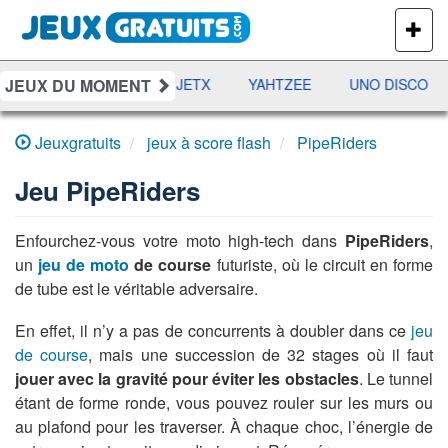
PLUS
DE
JEUX
JEUX DU MOMENT
DAMES
RAMI
JETX
YAHTZEE
UNO DISCO
Jeuxgratuits
jeux à score flash
PipeRiders
Jeu
PipeRiders
Enfourchez-vous votre moto high-tech dans
PipeRiders
,
un
jeu de moto
de course
futuriste, où le circuit en forme
de tube est le véritable adversaire.
En effet, il n’y a pas de concurrents à doubler dans ce
jeu
de course
, mais une succession de 32 stages où il faut
jouer avec la gravité pour éviter les obstacles
. Le tunnel
étant de forme ronde, vous pouvez rouler sur les murs ou
au plafond pour les traverser. À chaque choc, l’énergie de