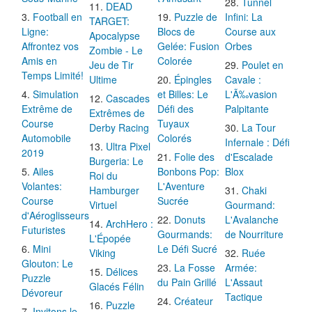
Tunnel
DEAD
Football en
Puzzle de
Infini: La
TARGET:
Ligne:
Blocs de
Course aux
Apocalypse
Affrontez vos
Gelée: Fusion
Orbes
Zombie - Le
Amis en
Colorée
Jeu de Tir
Poulet en
Temps Limité!
Ultime
Épingles
Cavale :
Simulation
et Billes: Le
L'Ã‰vasion
Cascades
Extrême de
Défi des
Palpitante
Extrêmes de
Course
Tuyaux
Derby Racing
La Tour
Automobile
Colorés
Infernale : Défi
Ultra Pixel
2019
Folie des
d'Escalade
Burgeria: Le
Ailes
Bonbons Pop:
Blox
Roi du
Volantes:
L'Aventure
Hamburger
Chaki
Course
Sucrée
Virtuel
Gourmand:
d'Aéroglisseurs
Donuts
L'Avalanche
ArchHero :
Futuristes
Gourmands:
de Nourriture
L'Épopée
Mini
Le Défi Sucré
Viking
Ruée
Glouton: Le
La Fosse
Armée:
Délices
Puzzle
du Pain Grillé
L'Assaut
Glacés Félin
Dévoreur
Tactique
Créateur
Puzzle
Invitons le