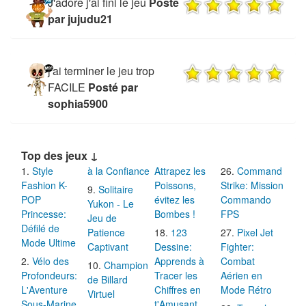
J'adore j'ai fini le jeu
Posté
par jujudu21
j'ai terminer le jeu trop
FACILE
Posté par
sophia5900
Top des jeux ↓
Style
à la Confiance
Attrapez les
Command
Fashion K-
Poissons,
Strike: Mission
Solitaire
POP
évitez les
Commando
Yukon - Le
Princesse:
Bombes !
FPS
Jeu de
Défilé de
Patience
123
Pixel Jet
Mode Ultime
Captivant
Dessine:
Fighter:
Vélo des
Apprends à
Combat
Champion
Profondeurs:
Tracer les
Aérien en
de Billard
L'Aventure
Chiffres en
Mode Rétro
Virtuel
Sous-Marine
t'Amusant