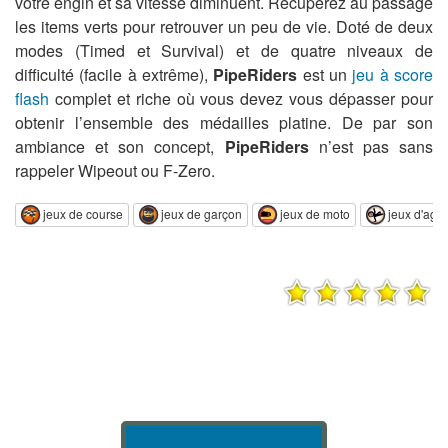
votre engin et sa vitesse diminuent. Récupérez au passage
les items verts pour retrouver un peu de vie. Doté de deux
modes (Timed et Survival) et de quatre niveaux de
difficulté (facile à extrême),
PipeRiders
est un
jeu à score
flash
complet et riche où vous devez vous dépasser pour
obtenir l’ensemble des médailles platine. De par son
ambiance et son concept,
PipeRiders
n’est pas sans
rappeler Wipeout ou F-Zero.
jeux de course
jeux de garçon
jeux de moto
jeux d'agili