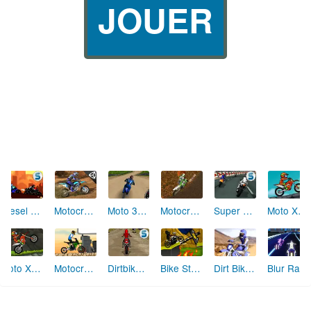
JOUER
Diesel and Death
Motocross Nitro (Unity)
Moto 3D Unleashed
Motocross Fever
Super Bikes Track Stars
Moto X3M 3
Moto X3M 2
Motocross Challenge
Dirtbike Racing
Bike Storm
Dirt Bike Racing
Blur Racing