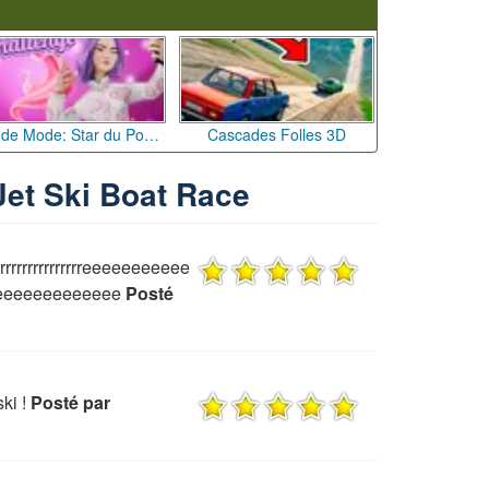
Défi de Mode: Star du Podium
Cascades Folles 3D
 Jet Ski Boat Race
rrrrrrrrrrrrrrrrrreeeeeeeeeee
eeeeeeeeeeeee
Posté
ki !
Posté par