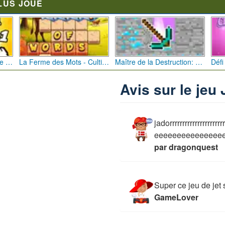
LUS JOUÉ
Bébé Clic Italien: La Folie des Petits Bambins
La Ferme des Mots - Cultivez votre Vocabulaire
Maître de la Destruction: Fusion de Pioches
Avis sur le jeu
jadorrrrrrrrrrrrrrrrrrr
eeeeeeeeeeeeeee
par dragonquest
Super ce jeu de jet s
GameLover