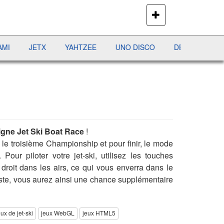
PLUS
DE
JEUX
JETX
YAHTZEE
UNO DISCO
DÉFI MAHJONG
RÉ
ligne Jet Ski Boat Race
!
le troisième Championship et pour finir, le mode
ur piloter votre jet-ski, utilisez les touches
 droit dans les airs, ce qui vous enverra dans le
iste, vous aurez ainsi une chance supplémentaire
eux de jet-ski
jeux WebGL
jeux HTML5