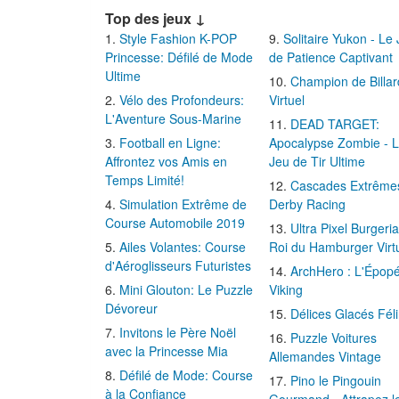
Top des jeux ↓
Style Fashion K-POP
Solitaire Yukon - Le
Princesse: Défilé de Mode
de Patience Captivant
Ultime
Champion de Billar
Vélo des Profondeurs:
Virtuel
L'Aventure Sous-Marine
DEAD TARGET:
Football en Ligne:
Apocalypse Zombie - 
Affrontez vos Amis en
Jeu de Tir Ultime
Temps Limité!
Cascades Extrême
Simulation Extrême de
Derby Racing
Course Automobile 2019
Ultra Pixel Burgeria
Ailes Volantes: Course
Roi du Hamburger Virt
d'Aéroglisseurs Futuristes
ArchHero : L'Épop
Mini Glouton: Le Puzzle
Viking
Dévoreur
Délices Glacés Fél
Invitons le Père Noël
Puzzle Voitures
avec la Princesse Mia
Allemandes Vintage
Défilé de Mode: Course
Pino le Pingouin
à la Confiance