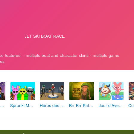
Fashion Rebelle: Style Grunge Chic
Sprunki Monster: Rythmes Musicaux Monstres
Héros des Terres Hostiles
Brr Brr Patapim: Le Défi Parkour Délirant
Jour d'Aventure: Puzzles en Plein Air