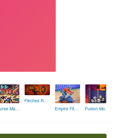
Flèches Rusées 2 : Visez Juste et Défiez la Rotation!
Course Mathématique: La Vitesse par les Chiffres
Empire Fitness - Simulateur de Salle de Sport
Fusion Monstrueuse d'Halloween