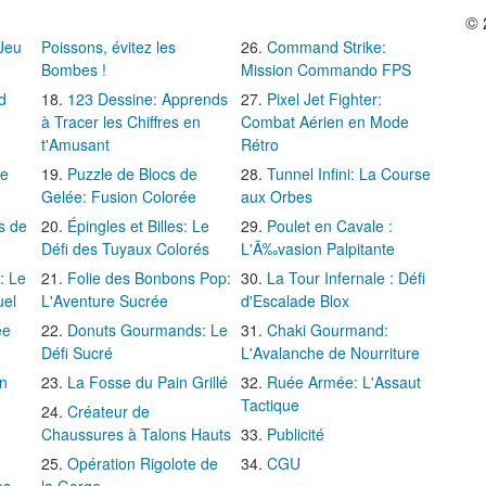
© 
 Jeu
Poissons, évitez les
Command Strike:
Bombes !
Mission Commando FPS
d
123 Dessine: Apprends
Pixel Jet Fighter:
à Tracer les Chiffres en
Combat Aérien en Mode
t'Amusant
Rétro
Le
Puzzle de Blocs de
Tunnel Infini: La Course
Gelée: Fusion Colorée
aux Orbes
s de
Épingles et Billes: Le
Poulet en Cavale :
Défi des Tuyaux Colorés
L'Ã‰vasion Palpitante
: Le
Folie des Bonbons Pop:
La Tour Infernale : Défi
uel
L'Aventure Sucrée
d'Escalade Blox
ée
Donuts Gourmands: Le
Chaki Gourmand:
Défi Sucré
L'Avalanche de Nourriture
in
La Fosse du Pain Grillé
Ruée Armée: L'Assaut
Tactique
Créateur de
Chaussures à Talons Hauts
Publicité
Opération Rigolote de
CGU