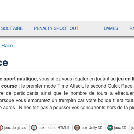
RE
PENALTY SHOOT OUT
DAMES
RAMI
t Race
ce
e sport nautique
, vous allez vous régaler en jouant au
jeu en 
e course
: le premier mode Time Attack, le second Quick Race, 
de participants ainsi que le nombre de tours à effectuer. Po
lorsque vous empruntez un tremplin car votre bolide filera tout
te après ! N’hésitez pas à pousser vos concurrents hors de la p
jeux de glisse
jeux mobile HTML5
jeux Unity 3D
jeux 3D
j