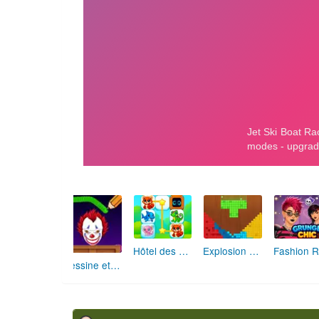
Hôtel des Animaux de Rêve
Explosion de Blocs de Sable
Dessine et Écrase : Le Jeu des Monstres