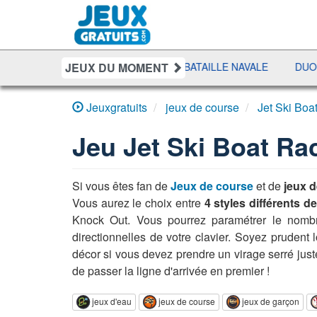
JEUX DU MOMENT
IT
SHERIFF POKER
BATAILLE NAVALE
DUO SOLITAI
Jeuxgratuits
jeux de course
Jet Ski Boa
Jeu
Jet Ski Boat Ra
Si vous êtes fan de
Jeux de course
et de
jeux d
Vous aurez le choix entre
4 styles différents d
Knock Out. Vous pourrez paramétrer le nombre 
directionnelles de votre clavier. Soyez prudent 
décor si vous devez prendre un virage serré jus
de passer la ligne d'arrivée en premier !
jeux d'eau
jeux de course
jeux de garçon