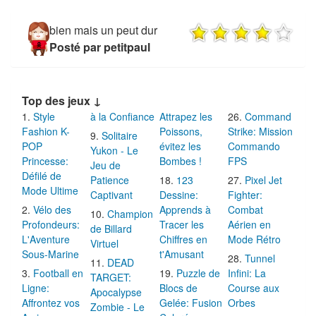
bien mais un peut dur
Posté par petitpaul
Top des jeux ↓
Style
à la Confiance
Attrapez les
Command
Fashion K-
Poissons,
Strike: Mission
Solitaire
POP
évitez les
Commando
Yukon - Le
Princesse:
Bombes !
FPS
Jeu de
Défilé de
Patience
123
Pixel Jet
Mode Ultime
Captivant
Dessine:
Fighter:
Vélo des
Apprends à
Combat
Champion
Profondeurs:
Tracer les
Aérien en
de Billard
L'Aventure
Chiffres en
Mode Rétro
Virtuel
Sous-Marine
t'Amusant
Tunnel
DEAD
Football en
Puzzle de
Infini: La
TARGET:
Ligne:
Blocs de
Course aux
Apocalypse
Affrontez vos
Gelée: Fusion
Orbes
Zombie - Le