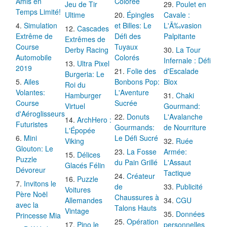
Amis en
Colorée
Jeu de Tir
Poulet en
Temps Limité!
Ultime
Épingles
Cavale :
Simulation
et Billes: Le
L'Ã‰vasion
Cascades
Extrême de
Défi des
Palpitante
Extrêmes de
Course
Tuyaux
Derby Racing
La Tour
Automobile
Colorés
Infernale : Défi
Ultra Pixel
2019
Folie des
d'Escalade
Burgeria: Le
Ailes
Bonbons Pop:
Blox
Roi du
Volantes:
L'Aventure
Hamburger
Chaki
Course
Sucrée
Virtuel
Gourmand:
d'Aéroglisseurs
Donuts
L'Avalanche
ArchHero :
Futuristes
Gourmands:
de Nourriture
L'Épopée
Mini
Le Défi Sucré
Viking
Ruée
Glouton: Le
La Fosse
Armée:
Délices
Puzzle
du Pain Grillé
L'Assaut
Glacés Félin
Dévoreur
Tactique
Créateur
Puzzle
Invitons le
de
Publicité
Voitures
Père Noël
Chaussures à
Allemandes
CGU
avec la
Talons Hauts
Vintage
Données
Princesse Mia
Opération
Pino le
personnelles