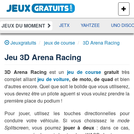
PLUS
DE
JEUX
JEUX DU MOMENT
DAMES
RAMI
JETX
YAHTZEE
UNO DISCO
Jeuxgratuits
jeux de course
3D Arena Racing
Jeu
3D Arena Racing
3D Arena Racing
est un
jeu de course
gratuit
très
complet alliant
jeu de voiture
, de moto, de quad
et bien
d'autres encore. Quel que soit le bolide que vous utiliserez,
vous devrez être un pilote aguerri si vous voulez prendre la
première place du podium !
Pour jouer, utilisez les touches directionnelles pour
conduire votre véhicule. Si vous choisissez le
mode
Splitscreen
, vous pourrez
jouer à deux
: dans ce cas,