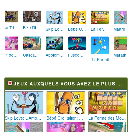
Bike Trials Wasteland
Bike Rider 2 Armageddon
Skip Love: L'Amour en Péril
Bébé Clic Italien: La Folie des Petits Bambins
La Ferme des Mots - Cultivez votre Vocabulaire
Maître de la Destruction: Fusion de Pioches
Défi de Mode: Star du Podium
Cascades Folles 3D
Aboiement Stellaire : Aventure Canine
Fusée Chromatique: La Course des Couleurs
Marathon Champion io
Tir Parfait
JEUX AUXQUELS VOUS AVEZ LE PLUS JOUÉ
Skip Love: L'Amour en Péril
Bébé Clic Italien: La Folie des Petits Bambins
La Ferme des Mots - Cultivez votre Vocabulaire