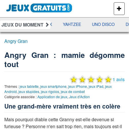
PLUS
DE
JEUX
JEUX DU MOMENT
MES
RAMI
JETX
YAHTZEE
UNO DISCO
DÉ
Angry Gran
Angry Gran : mamie dégomme
tout
1 avis
Thèmes :
jeux tablette
,
jeux smartphone
,
jeux iPhone
,
jeux iPad
,
jeux
Android
,
jeux stupides
,
jeux rigolos
,
jeux de combat
Catégorie associée :
Application de jeux
,
Jeux d'Action
Une grand-mère vraiment très en colère
Mais pourquoi diable cette Granny est-elle devenue si
furieuse ? Personne n'en sait trop rien, mais toujours est-il