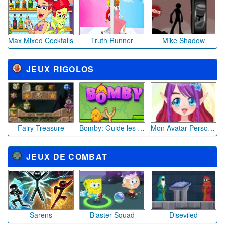
Max Mixed Cocktails
Truth Runner
Mike Shadow
JEUX RIGOLOS
Fairy Treasure
Bomby: Guide les Poussins vers leur Nid
Mon Avatar Personnel
JEUX DE COMBAT
Sarens
Blaster Squad
Diseviled