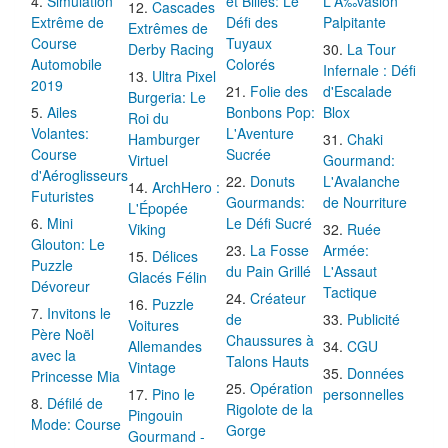
Simulation
et Billes: Le
L'Ã‰vasion
Cascades
Extrême de
Défi des
Palpitante
Extrêmes de
Course
Tuyaux
Derby Racing
La Tour
Automobile
Colorés
Infernale : Défi
Ultra Pixel
2019
Folie des
d'Escalade
Burgeria: Le
Ailes
Bonbons Pop:
Blox
Roi du
Volantes:
L'Aventure
Hamburger
Chaki
Course
Sucrée
Virtuel
Gourmand:
d'Aéroglisseurs
Donuts
L'Avalanche
ArchHero :
Futuristes
Gourmands:
de Nourriture
L'Épopée
Mini
Le Défi Sucré
Viking
Ruée
Glouton: Le
La Fosse
Armée:
Délices
Puzzle
du Pain Grillé
L'Assaut
Glacés Félin
Dévoreur
Tactique
Créateur
Puzzle
Invitons le
de
Publicité
Voitures
Père Noël
Chaussures à
Allemandes
CGU
avec la
Talons Hauts
Vintage
Données
Princesse Mia
Opération
Pino le
personnelles
Défilé de
Rigolote de la
Pingouin
Mode: Course
Gorge
Gourmand -