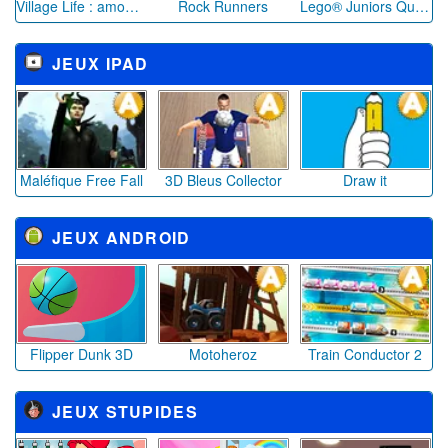
Village Life : amour & bébés
Rock Runners
Lego® Juniors Quest
JEUX IPAD
Maléfique Free Fall
3D Bleus Collector
Draw it
JEUX ANDROID
Flipper Dunk 3D
Motoheroz
Train Conductor 2
JEUX STUPIDES