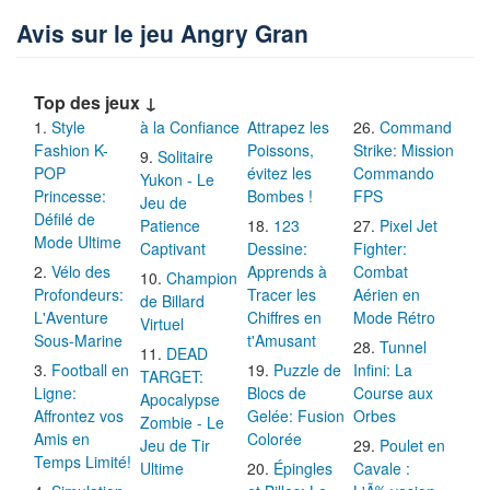
Avis sur le jeu Angry Gran
Top des jeux ↓
Style
à la Confiance
Attrapez les
Command
Fashion K-
Poissons,
Strike: Mission
Solitaire
POP
évitez les
Commando
Yukon - Le
Princesse:
Bombes !
FPS
Jeu de
Défilé de
Patience
123
Pixel Jet
Mode Ultime
Captivant
Dessine:
Fighter:
Vélo des
Apprends à
Combat
Champion
Profondeurs:
Tracer les
Aérien en
de Billard
L'Aventure
Chiffres en
Mode Rétro
Virtuel
Sous-Marine
t'Amusant
Tunnel
DEAD
Football en
Puzzle de
Infini: La
TARGET:
Ligne:
Blocs de
Course aux
Apocalypse
Affrontez vos
Gelée: Fusion
Orbes
Zombie - Le
Amis en
Colorée
Jeu de Tir
Poulet en
Temps Limité!
Ultime
Épingles
Cavale :