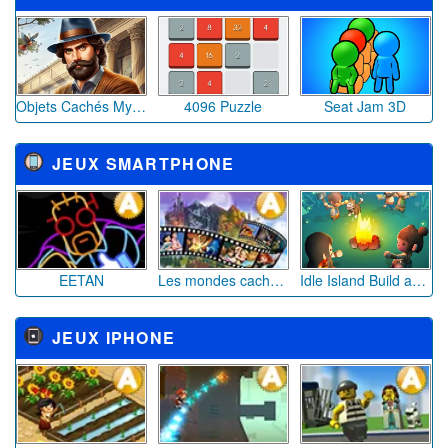
Objets Cachés Mystère du Musée
4096 Puzzle
Seat Jam 3D
JEUX SMARTPHONE
EETAN
Les mondes cachés de Disney
Idle Island Build and Survive
JEUX IPHONE