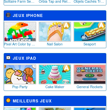
Solitaire Farm Seasons 3
Orbia Tap and Relax
Objets Cachés Trésors de l'Orient
JEUX IPHONE
Pixel Art Color by Number
Nail Salon
Seaport
JEUX IPAD
Pop Party
Cake Maker
General Rockets
MEILLEURS JEUX