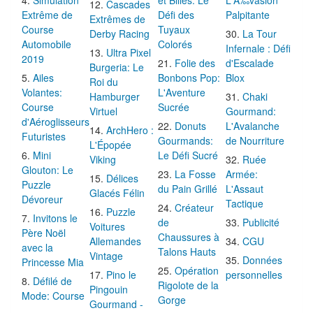
Simulation
et Billes: Le
L'Ã‰vasion
Cascades
Extrême de
Défi des
Palpitante
Extrêmes de
Course
Tuyaux
Derby Racing
La Tour
Automobile
Colorés
Infernale : Défi
Ultra Pixel
2019
Folie des
d'Escalade
Burgeria: Le
Ailes
Bonbons Pop:
Blox
Roi du
Volantes:
L'Aventure
Hamburger
Chaki
Course
Sucrée
Virtuel
Gourmand:
d'Aéroglisseurs
Donuts
L'Avalanche
ArchHero :
Futuristes
Gourmands:
de Nourriture
L'Épopée
Mini
Le Défi Sucré
Viking
Ruée
Glouton: Le
La Fosse
Armée:
Délices
Puzzle
du Pain Grillé
L'Assaut
Glacés Félin
Dévoreur
Tactique
Créateur
Puzzle
Invitons le
de
Publicité
Voitures
Père Noël
Chaussures à
Allemandes
CGU
avec la
Talons Hauts
Vintage
Données
Princesse Mia
Opération
Pino le
personnelles
Défilé de
Rigolote de la
Pingouin
Mode: Course
Gorge
Gourmand -