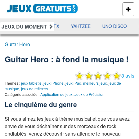
PLUS
DE
JEUX
JEUX DU MOMENT
AMES
RAMI
JETX
YAHTZEE
UNO DISCO
D
Guitar Hero
Guitar Hero : à fond la musique !
3 avis
Thèmes :
jeux tablette
,
jeux iPhone
,
jeux iPad
,
meilleurs jeux
,
jeux de
musique
,
jeux de réflexes
Catégorie associée :
Application de jeux
,
Jeux de Précision
Le cinquième du genre
Si vous aimez les jeux à thème musical et que vous avez
envie de vous déchaîner sur des morceaux de rock
endiablés, venez découvrir sans attendre le nouveau