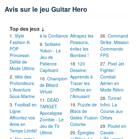
Avis sur le jeu Guitar Hero
Top des jeux ↓
Style
à la Confiance
Attrapez les
Command
Fashion K-
Poissons,
Strike: Mission
Solitaire
POP
évitez les
Commando
Yukon - Le
Princesse:
Bombes !
FPS
Jeu de
Défilé de
Patience
123
Pixel Jet
Mode Ultime
Captivant
Dessine:
Fighter:
Vélo des
Apprends à
Combat
Champion
Profondeurs:
Tracer les
Aérien en
de Billard
L'Aventure
Chiffres en
Mode Rétro
Virtuel
Sous-Marine
t'Amusant
Tunnel
DEAD
Football en
Puzzle de
Infini: La
TARGET:
Ligne:
Blocs de
Course aux
Apocalypse
Affrontez vos
Gelée: Fusion
Orbes
Zombie - Le
Amis en
Colorée
Jeu de Tir
Poulet en
Temps Limité!
Ultime
Épingles
Cavale :