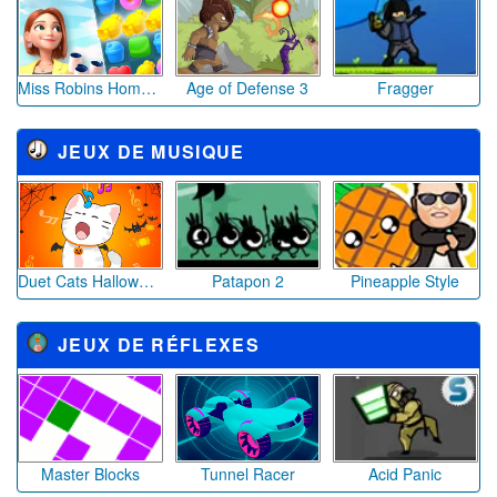
Miss Robins Home Design
Age of Defense 3
Fragger
JEUX DE MUSIQUE
Duet Cats Halloween Cat Music
Patapon 2
Pineapple Style
JEUX DE RÉFLEXES
Master Blocks
Tunnel Racer
Acid Panic