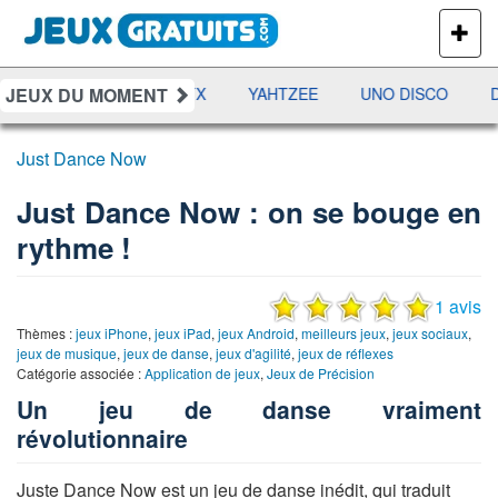
PLUS
DE
JEUX
JEUX DU MOMENT
MES
RAMI
JETX
YAHTZEE
UNO DISCO
DÉ
Just Dance Now
Just Dance Now : on se bouge en
rythme !
1 avis
Thèmes :
jeux iPhone
,
jeux iPad
,
jeux Android
,
meilleurs jeux
,
jeux sociaux
,
jeux de musique
,
jeux de danse
,
jeux d'agilité
,
jeux de réflexes
Catégorie associée :
Application de jeux
,
Jeux de Précision
Un jeu de danse vraiment
révolutionnaire
Juste Dance Now est un jeu de danse inédit, qui traduit