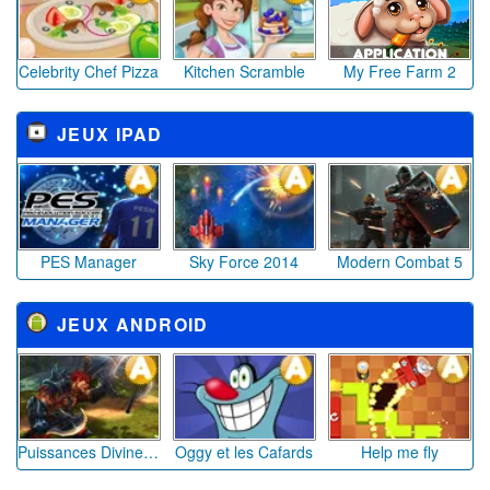
Celebrity Chef Pizza
Kitchen Scramble
My Free Farm 2
JEUX IPAD
PES Manager
Sky Force 2014
Modern Combat 5
JEUX ANDROID
Puissances Divines™
Oggy et les Cafards
Help me fly