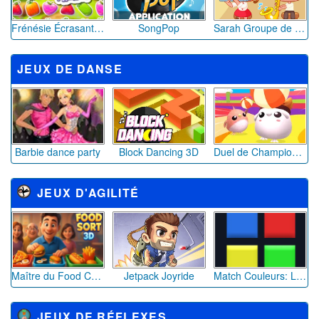
Frénésie Écrasante de Fruits
SongPop
Sarah Groupe de Musique
JEUX DE DANSE
Barbie dance party
Block Dancing 3D
Duel de Champions: Course Folle
JEUX D'AGILITÉ
Maître du Food Court 3D
Jetpack Joyride
Match Couleurs: Le Défi Chromatique Addictif
JEUX DE RÉFLEXES