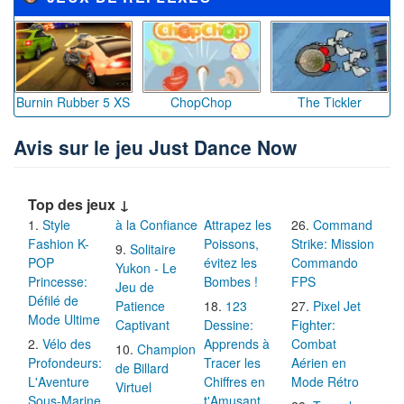
Burnin Rubber 5 XS
ChopChop
The Tickler
Avis sur le jeu Just Dance Now
Top des jeux ↓
Style
à la Confiance
Attrapez les
Command
Fashion K-
Poissons,
Strike: Mission
Solitaire
POP
évitez les
Commando
Yukon - Le
Princesse:
Bombes !
FPS
Jeu de
Défilé de
Patience
123
Pixel Jet
Mode Ultime
Captivant
Dessine:
Fighter:
Vélo des
Apprends à
Combat
Champion
Profondeurs:
Tracer les
Aérien en
de Billard
L'Aventure
Chiffres en
Mode Rétro
Virtuel
Sous-Marine
t'Amusant