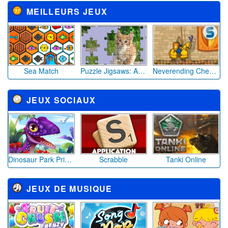
MEILLEURS JEUX
Sea Match
Puzzle Jigsaws: Adorables Chatons
Neverending Chevalier
JEUX SOCIAUX
Dinosaur Park Primeval Zoo
Scrabble
Tanki Online
JEUX DE MUSIQUE