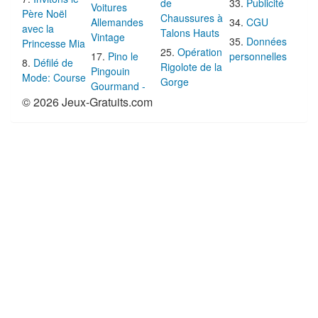
de
Publicité
Voitures
Père Noël
Chaussures à
Allemandes
CGU
avec la
Talons Hauts
Vintage
Données
Princesse Mia
Opération
Pino le
personnelles
Défilé de
Rigolote de la
Pingouin
Mode: Course
Gorge
Gourmand -
© 2026 Jeux-Gratuits.com