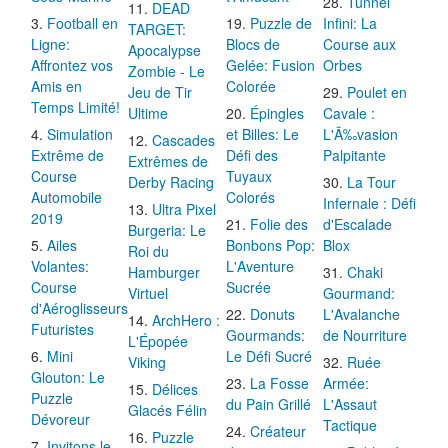
Tunnel
DEAD
Football en
Puzzle de
Infini: La
TARGET:
Ligne:
Blocs de
Course aux
Apocalypse
Affrontez vos
Gelée: Fusion
Orbes
Zombie - Le
Amis en
Colorée
Jeu de Tir
Poulet en
Temps Limité!
Ultime
Épingles
Cavale :
Simulation
et Billes: Le
L'Ã‰vasion
Cascades
Extrême de
Défi des
Palpitante
Extrêmes de
Course
Tuyaux
Derby Racing
La Tour
Automobile
Colorés
Infernale : Défi
Ultra Pixel
2019
Folie des
d'Escalade
Burgeria: Le
Ailes
Bonbons Pop:
Blox
Roi du
Volantes:
L'Aventure
Hamburger
Chaki
Course
Sucrée
Virtuel
Gourmand:
d'Aéroglisseurs
Donuts
L'Avalanche
ArchHero :
Futuristes
Gourmands:
de Nourriture
L'Épopée
Mini
Le Défi Sucré
Viking
Ruée
Glouton: Le
La Fosse
Armée:
Délices
Puzzle
du Pain Grillé
L'Assaut
Glacés Félin
Dévoreur
Tactique
Créateur
Puzzle
Invitons le