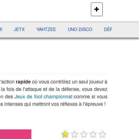
PLUS
DE
JEUX
JETX
YAHTZEE
UNO DISCO
DÉFI MAHJONG
RÉ
'action
rapide
où vous contrôlez un seul joueur à
a fois de l'attaque et de la défense, vous devez
ion des
Jeux de foot championnat
comme si vous
 intenses qui mettront vos réflexes à l'épreuve !