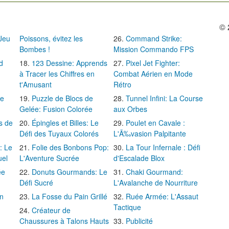
© 
 Jeu
Poissons, évitez les
Command Strike:
Bombes !
Mission Commando FPS
d
123 Dessine: Apprends
Pixel Jet Fighter:
à Tracer les Chiffres en
Combat Aérien en Mode
t'Amusant
Rétro
Le
Puzzle de Blocs de
Tunnel Infini: La Course
Gelée: Fusion Colorée
aux Orbes
s de
Épingles et Billes: Le
Poulet en Cavale :
Défi des Tuyaux Colorés
L'Ã‰vasion Palpitante
: Le
Folie des Bonbons Pop:
La Tour Infernale : Défi
uel
L'Aventure Sucrée
d'Escalade Blox
ée
Donuts Gourmands: Le
Chaki Gourmand:
Défi Sucré
L'Avalanche de Nourriture
in
La Fosse du Pain Grillé
Ruée Armée: L'Assaut
Tactique
Créateur de
Chaussures à Talons Hauts
Publicité