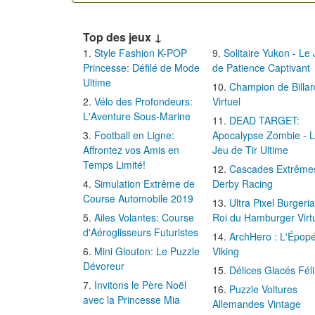
Top des jeux ↓
Style Fashion K-POP
Solitaire Yukon - Le
Princesse: Défilé de Mode
de Patience Captivant
Ultime
Champion de Billar
Vélo des Profondeurs:
Virtuel
L'Aventure Sous-Marine
DEAD TARGET:
Football en Ligne:
Apocalypse Zombie - 
Affrontez vos Amis en
Jeu de Tir Ultime
Temps Limité!
Cascades Extrême
Simulation Extrême de
Derby Racing
Course Automobile 2019
Ultra Pixel Burgeria
Ailes Volantes: Course
Roi du Hamburger Virt
d'Aéroglisseurs Futuristes
ArchHero : L'Épop
Mini Glouton: Le Puzzle
Viking
Dévoreur
Délices Glacés Fél
Invitons le Père Noël
Puzzle Voitures
avec la Princesse Mia
Allemandes Vintage