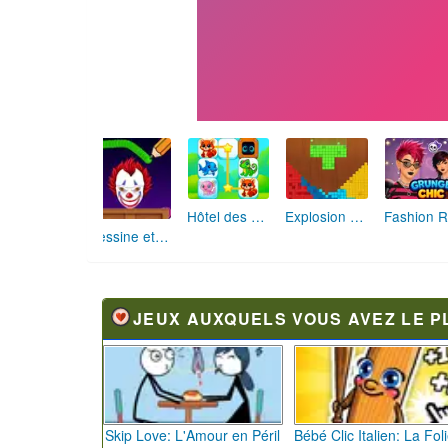
Hôtel des Animaux de Rêve
Explosion de Blocs de Sable
Dessine et Écrase : Le Jeu des Monstres
JEUX AUXQUELS VOUS AVEZ LE P
Skip Love: L'Amour en Péril