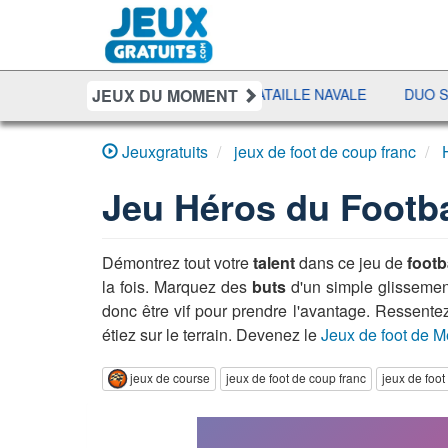
JEUX DU MOMENT
T
SHERIFF POKER
BATAILLE NAVALE
DUO SOLITAI
Jeuxgratuits
jeux de foot de coup franc
Jeu
Héros du Footba
Démontrez tout votre
talent
dans ce jeu de
footb
la fois. Marquez des
buts
d'un simple glissement
donc être vif pour prendre l'avantage. Ressente
étiez sur le terrain. Devenez le
Jeux de foot de M
jeux de course
jeux de foot de coup franc
jeux de foo