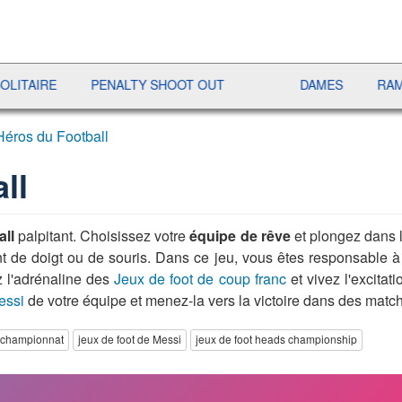
RE
PENALTY SHOOT OUT
DAMES
RAMI
Héros du Football
ll
all
palpitant. Choisissez votre
équipe de rêve
et plongez dans l
 de doigt ou de souris. Dans ce jeu, vous êtes responsable à l
z l'adrénaline des
Jeux de foot de coup franc
et vivez l'excitat
essi
de votre équipe et menez-la vers la victoire dans des matchs
t championnat
jeux de foot de Messi
jeux de foot heads championship