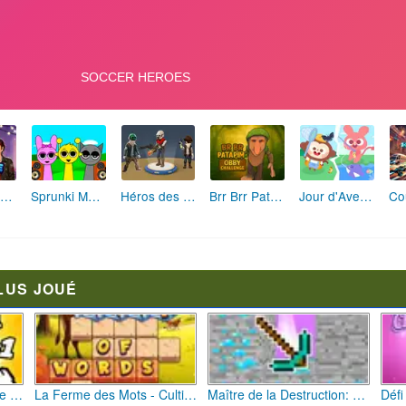
Fashion Rebelle: Style Grunge Chic
Sprunki Monster: Rythmes Musicaux Monstres
Héros des Terres Hostiles
Brr Brr Patapim: Le Défi Parkour Délirant
Jour d'Aventure: Puzzles en Plein Air
LUS JOUÉ
Bébé Clic Italien: La Folie des Petits Bambins
La Ferme des Mots - Cultivez votre Vocabulaire
Maître de la Destruction: Fusion de Pioches