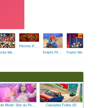
Flèches Rusées 2 : Visez Juste et Défiez la Rotation!
Course Mathématique: La Vitesse par les Chiffres
Empire Fitness - Simulateur de Salle de Sport
Fusion Monstrueuse d'Halloween
Défi de Mode: Star du Podium
Cascades Folles 3D