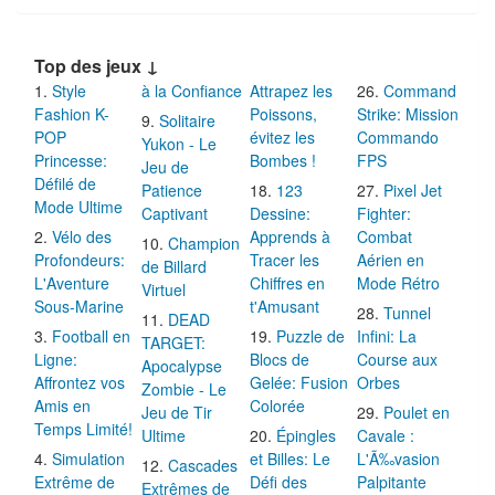
Top des jeux ↓
Style
à la Confiance
Attrapez les
Command
Fashion K-
Poissons,
Strike: Mission
Solitaire
POP
évitez les
Commando
Yukon - Le
Princesse:
Bombes !
FPS
Jeu de
Défilé de
Patience
123
Pixel Jet
Mode Ultime
Captivant
Dessine:
Fighter:
Vélo des
Apprends à
Combat
Champion
Profondeurs:
Tracer les
Aérien en
de Billard
L'Aventure
Chiffres en
Mode Rétro
Virtuel
Sous-Marine
t'Amusant
Tunnel
DEAD
Football en
Puzzle de
Infini: La
TARGET:
Ligne:
Blocs de
Course aux
Apocalypse
Affrontez vos
Gelée: Fusion
Orbes
Zombie - Le
Amis en
Colorée
Jeu de Tir
Poulet en
Temps Limité!
Ultime
Épingles
Cavale :
Simulation
et Billes: Le
L'Ã‰vasion
Cascades
Extrême de
Défi des
Palpitante
Extrêmes de