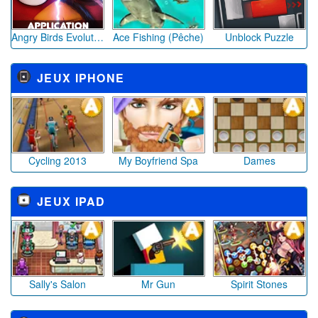
Angry Birds Evolution
Ace Fishing (Pêche)
Unblock Puzzle
JEUX IPHONE
Cycling 2013
My Boyfriend Spa
Dames
JEUX IPAD
Sally's Salon
Mr Gun
Spirit Stones