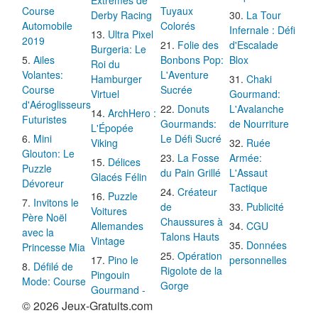
Extrêmes de
Course
Tuyaux
Derby Racing
La Tour
Automobile
Colorés
Infernale : Défi
Ultra Pixel
2019
Folie des
d'Escalade
Burgeria: Le
Ailes
Bonbons Pop:
Blox
Roi du
Volantes:
L'Aventure
Hamburger
Chaki
Course
Sucrée
Virtuel
Gourmand:
d'Aéroglisseurs
Donuts
L'Avalanche
ArchHero :
Futuristes
Gourmands:
de Nourriture
L'Épopée
Mini
Le Défi Sucré
Viking
Ruée
Glouton: Le
La Fosse
Armée:
Délices
Puzzle
du Pain Grillé
L'Assaut
Glacés Félin
Dévoreur
Tactique
Créateur
Puzzle
Invitons le
de
Publicité
Voitures
Père Noël
Chaussures à
Allemandes
CGU
avec la
Talons Hauts
Vintage
Données
Princesse Mia
Opération
Pino le
personnelles
Défilé de
Rigolote de la
Pingouin
Mode: Course
Gorge
Gourmand -
© 2026 Jeux-Gratuits.com