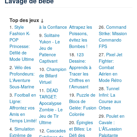
Lavage de bébé
Top des jeux ↓
Style
à la Confiance
Attrapez les
Command
Fashion K-
Poissons,
Strike: Mission
Solitaire
POP
évitez les
Commando
Yukon - Le
Princesse:
Bombes !
FPS
Jeu de
Défilé de
Patience
123
Pixel Jet
Mode Ultime
Captivant
Dessine:
Fighter:
Vélo des
Apprends à
Combat
Champion
Profondeurs:
Tracer les
Aérien en
de Billard
L'Aventure
Chiffres en
Mode Rétro
Virtuel
Sous-Marine
t'Amusant
Tunnel
DEAD
Football en
Puzzle de
Infini: La
TARGET:
Ligne:
Blocs de
Course aux
Apocalypse
Affrontez vos
Gelée: Fusion
Orbes
Zombie - Le
Amis en
Colorée
Jeu de Tir
Poulet en
Temps Limité!
Ultime
Épingles
Cavale :
Simulation
et Billes: Le
L'Ã‰vasion
Cascades
Extrême de
Défi des
Palpitante