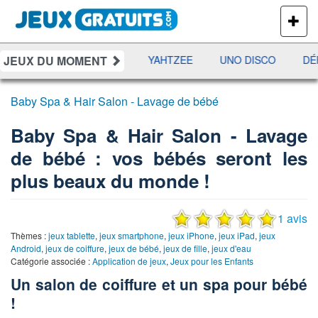
PLUS
DE
JEUX
JEUX DU MOMENT
ES
RAMI
JETX
YAHTZEE
UNO DISCO
DÉF
Baby Spa & Hair Salon - Lavage de bébé
Baby Spa & Hair Salon - Lavage
de bébé : vos bébés seront les
plus beaux du monde !
1 avis
Thèmes :
jeux tablette
,
jeux smartphone
,
jeux iPhone
,
jeux iPad
,
jeux
Android
,
jeux de coiffure
,
jeux de bébé
,
jeux de fille
,
jeux d'eau
Catégorie associée :
Application de jeux
,
Jeux pour les Enfants
Un salon de coiffure et un spa pour bébé
!