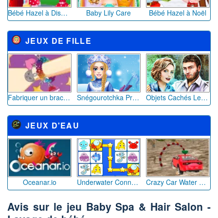
Bébé Hazel à Disneyland
Baby Lily Care
Bébé Hazel à Noël
JEUX DE FILLE
Fabriquer un bracelet 4
Snégourotchka Princesse Russe
Objets Cachés Le Fantôme des Bois
JEUX D'EAU
Oceanar.io
Underwater Connect
Crazy Car Water Surfing Race
Avis sur le jeu Baby Spa & Hair Salon -