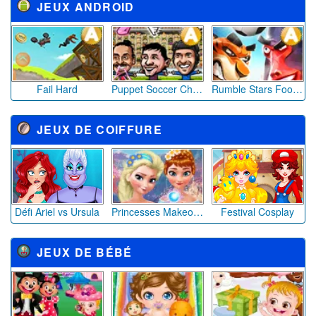
JEUX ANDROID
Fail Hard
Puppet Soccer Champions
Rumble Stars Football
JEUX DE COIFFURE
Défi Ariel vs Ursula
Princesses Makeover
Festival Cosplay
JEUX DE BÉBÉ