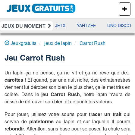
PLUS
DE
JEUX
JEUX DU MOMENT
DAMES
RAMI
JETX
YAHTZEE
UNO DISCO
Jeuxgratuits
jeux de lapin
Carrot Rush
Jeu
Carrot Rush
Un lapin ça ne pense, ça ne vit et ça ne rêve que de...
carottes
! Et quand, par une nuit noire, des extraterrestres
viennent lui dérober son bien le plus cher, ça le met très en
colère. Dans le
jeu Carrot Rush
, notre lapin n'aura de
cesse de retrouver son bien et de punir les voleurs.
Pour jouer, utilisez votre souris pour
tracer un trait
qui
servira de
plateforme
au lapin et sur laquelle il pourra
rebondir
. Attention, sans base pour se poser, la chute sera