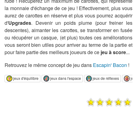
rude ! Récupérez un maximum de carottes, qui représente
la monnaie d'échange de ce jeu ! Effectivement, plus vous
aurez de carottes en réserve et plus vous pourrez acquérir
d'
Upgrades
. Devenir un poids plume (pour freiner les
descentes), aimanter les carottes, se transformer en fusée
ou récupérer un casque, (et plus) toutes ces améliorations
vous seront bien utiles pour arriver au terme de la partie et
pour faire partie des meilleurs joueurs de ce
jeu à score
...
Retrouvez le même concept de jeu dans
Escapin' Bacon
!
jeux d'équilibre
jeux dans l'espace
jeux de réflexes
jeux