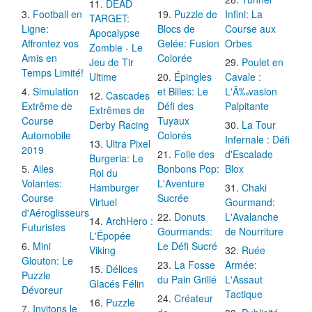
DEAD
Football en
Puzzle de
Infini: La
TARGET:
Ligne:
Blocs de
Course aux
Apocalypse
Affrontez vos
Gelée: Fusion
Orbes
Zombie - Le
Amis en
Colorée
Jeu de Tir
Poulet en
Temps Limité!
Ultime
Épingles
Cavale :
Simulation
et Billes: Le
L'Ã‰vasion
Cascades
Extrême de
Défi des
Palpitante
Extrêmes de
Course
Tuyaux
Derby Racing
La Tour
Automobile
Colorés
Infernale : Défi
Ultra Pixel
2019
Folie des
d'Escalade
Burgeria: Le
Ailes
Bonbons Pop:
Blox
Roi du
Volantes:
L'Aventure
Hamburger
Chaki
Course
Sucrée
Virtuel
Gourmand:
d'Aéroglisseurs
Donuts
L'Avalanche
ArchHero :
Futuristes
Gourmands:
de Nourriture
L'Épopée
Mini
Le Défi Sucré
Viking
Ruée
Glouton: Le
La Fosse
Armée:
Délices
Puzzle
du Pain Grillé
L'Assaut
Glacés Félin
Dévoreur
Tactique
Créateur
Puzzle
Invitons le