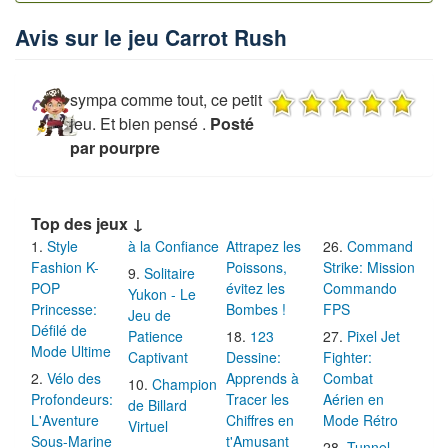
Avis sur le jeu Carrot Rush
sympa comme tout, ce petit
jeu. Et bien pensé .
Posté
par pourpre
Top des jeux ↓
Style
à la Confiance
Attrapez les
Command
Fashion K-
Poissons,
Strike: Mission
Solitaire
POP
évitez les
Commando
Yukon - Le
Princesse:
Bombes !
FPS
Jeu de
Défilé de
Patience
123
Pixel Jet
Mode Ultime
Captivant
Dessine:
Fighter:
Vélo des
Apprends à
Combat
Champion
Profondeurs:
Tracer les
Aérien en
de Billard
L'Aventure
Chiffres en
Mode Rétro
Virtuel
Sous-Marine
t'Amusant
Tunnel