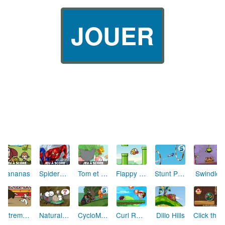
JOUER
Bananas
Spiderman
Tom et Jerry
Flappy Bird
Stunt Pilot (Voltige)
Swindler
Extreme Pamplona
Natural Selection
CycloManiacs Epic
Curl Rush
Dillo Hills
Click the bolt