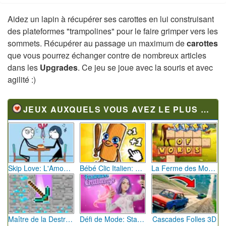
Aidez un lapin à récupérer ses carottes en lui construisant
des plateformes "trampolines" pour le faire grimper vers les
sommets. Récupérer au passage un maximum de
carottes
que vous pourrez échanger contre de nombreux articles
dans les
Upgrades
. Ce jeu se joue avec la souris et avec
agilité :)
JEUX AUXQUELS VOUS AVEZ LE PLUS JOUÉ
Skip Love: L'Amour en Péril
Bébé Clic Italien: La Folie des Petits Bambins
La Ferme des Mots - Cultivez votre Vocabulaire
Maître de la Destruction: Fusion de Pioches
Défi de Mode: Star du Podium
Cascades Folles 3D