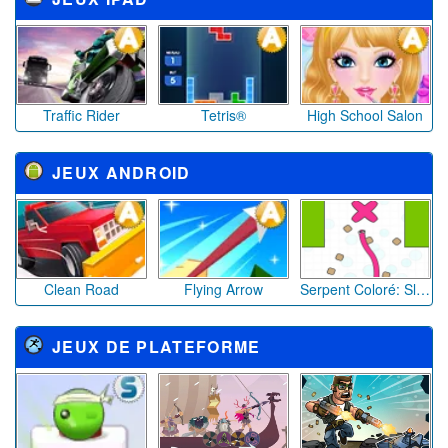
Traffic Rider
Tetris®
High School Salon
JEUX ANDROID
Clean Road
Flying Arrow
Serpent Coloré: Slalom Chromatique
JEUX DE PLATEFORME