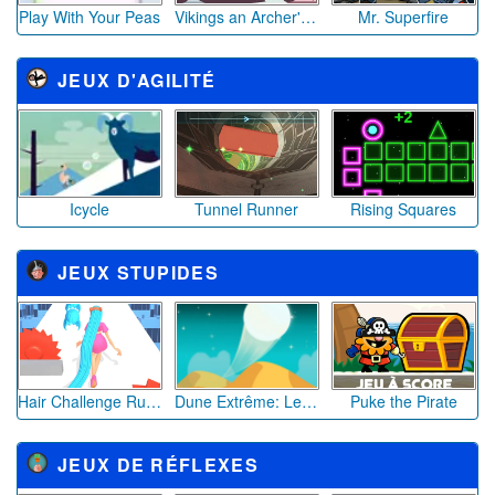
Play With Your Peas
Vikings an Archer's Journey
Mr. Superfire
JEUX D'AGILITÉ
Icycle
Tunnel Runner
Rising Squares
JEUX STUPIDES
Hair Challenge Rush
Dune Extrême: Le Défi des Rebonds
Puke the Pirate
JEUX DE RÉFLEXES