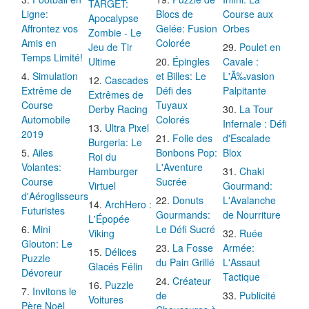
TARGET:
Ligne:
Blocs de
Course aux
Apocalypse
Affrontez vos
Gelée: Fusion
Orbes
Zombie - Le
Amis en
Colorée
Jeu de Tir
Poulet en
Temps Limité!
Ultime
Épingles
Cavale :
Simulation
et Billes: Le
L'Ã‰vasion
Cascades
Extrême de
Défi des
Palpitante
Extrêmes de
Course
Tuyaux
Derby Racing
La Tour
Automobile
Colorés
Infernale : Défi
Ultra Pixel
2019
Folie des
d'Escalade
Burgeria: Le
Ailes
Bonbons Pop:
Blox
Roi du
Volantes:
L'Aventure
Hamburger
Chaki
Course
Sucrée
Virtuel
Gourmand:
d'Aéroglisseurs
Donuts
L'Avalanche
ArchHero :
Futuristes
Gourmands:
de Nourriture
L'Épopée
Mini
Le Défi Sucré
Viking
Ruée
Glouton: Le
La Fosse
Armée:
Délices
Puzzle
du Pain Grillé
L'Assaut
Glacés Félin
Dévoreur
Tactique
Créateur
Puzzle
Invitons le
de
Publicité
Voitures
Père Noël