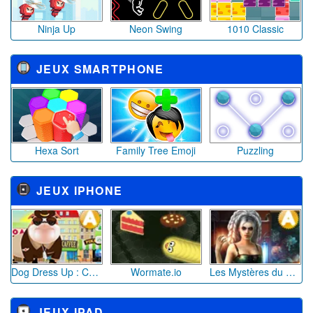
Ninja Up
Neon Swing
1010 Classic
JEUX SMARTPHONE
Hexa Sort
Family Tree Emoji
Puzzling
JEUX IPHONE
Dog Dress Up : Chien Jeu d’habillage
Wormate.io
Les Mystères du Temps 2
JEUX IPAD