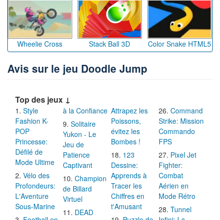
Wheelie Cross
Stack Ball 3D
Color Snake HTML5
Avis sur le jeu Doodle Jump
Top des jeux ↓
Style
à la Confiance
Attrapez les
Command
Fashion K-
Poissons,
Strike: Mission
Solitaire
POP
évitez les
Commando
Yukon - Le
Princesse:
Bombes !
FPS
Jeu de
Défilé de
Patience
123
Pixel Jet
Mode Ultime
Captivant
Dessine:
Fighter:
Vélo des
Apprends à
Combat
Champion
Profondeurs:
Tracer les
Aérien en
de Billard
L'Aventure
Chiffres en
Mode Rétro
Virtuel
Sous-Marine
t'Amusant
Tunnel
DEAD
Football en
Puzzle de
Infini: La