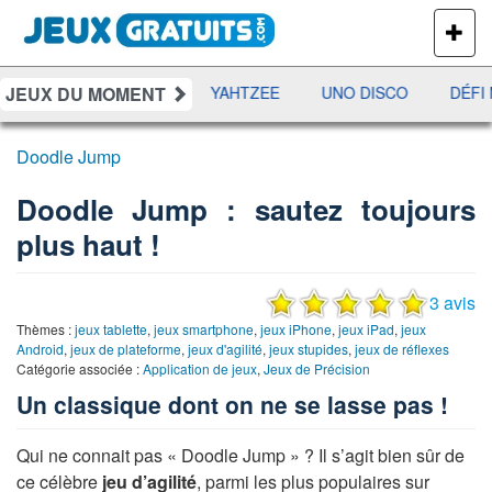
PLUS
DE
JEUX
JEUX DU MOMENT
RAMI
JETX
YAHTZEE
UNO DISCO
DÉFI M
Doodle Jump
Doodle Jump : sautez toujours
plus haut !
3 avis
Thèmes :
jeux tablette
,
jeux smartphone
,
jeux iPhone
,
jeux iPad
,
jeux
Android
,
jeux de plateforme
,
jeux d'agilité
,
jeux stupides
,
jeux de réflexes
Catégorie associée :
Application de jeux
,
Jeux de Précision
Un classique dont on ne se lasse pas !
Qui ne connait pas « Doodle Jump » ? Il s’agit bien sûr de
ce célèbre
jeu d’agilité
, parmi les plus populaires sur