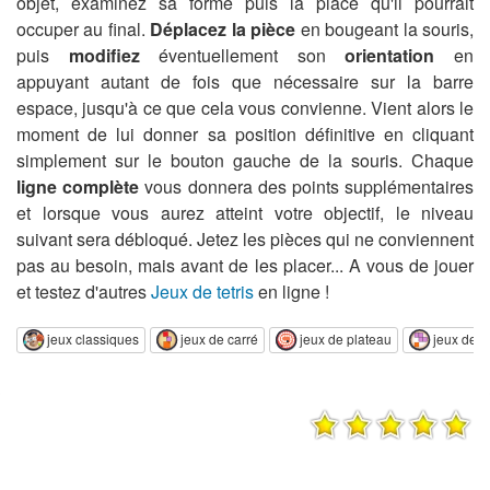
objet, examinez sa forme puis la place qu'il pourrait
occuper au final.
Déplacez la pièce
en bougeant la souris,
puis
modifiez
éventuellement son
orientation
en
appuyant autant de fois que nécessaire sur la barre
espace, jusqu'à ce que cela vous convienne. Vient alors le
moment de lui donner sa position définitive en cliquant
simplement sur le bouton gauche de la souris. Chaque
ligne complète
vous donnera des points supplémentaires
et lorsque vous aurez atteint votre objectif, le niveau
suivant sera débloqué. Jetez les pièces qui ne conviennent
pas au besoin, mais avant de les placer... A vous de jouer
et testez d'autres
Jeux de tetris
en ligne !
jeux classiques
jeux de carré
jeux de plateau
jeux de te