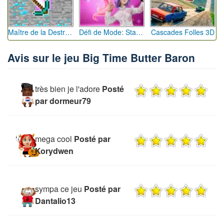
Maître de la Destruction: Fusion de Pioches
Défi de Mode: Star du Podium
Cascades Folles 3D
Avis sur le jeu Big Time Butter Baron
très bien je l'adore
Posté
par dormeur79
mega cool
Posté par
Korydwen
sympa ce jeu
Posté par
Dantalio13