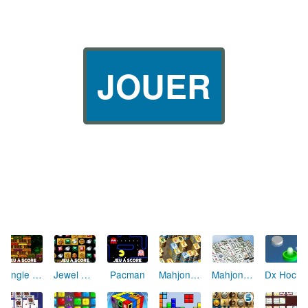
JOUER
Jungle Fruit
Jewel Quest
Pacman
Mahjong Alchimie
Mahjong Solitaire
Dx Hockey