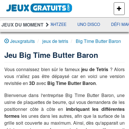
PLUS
DE
JEUX
JEUX DU MOMENT
RAMI
JETX
YAHTZEE
UNO DISCO
DÉFI MAH
Jeuxgratuits
jeux de tetris
Big Time Butter Baron
Jeu
Big Time Butter Baron
Vous connaissez bien sûr le fameux
jeu de Tetris
? Alors
vous n'allez pas être dépaysé car en voici une version
revisitée en
3D
avec
Big Time Butter Baron
.
Bienvenue dans l'entreprise Big Time Butter Baron, une
usine de plaquettes de beurre, qui vous demandera de les
positionner côte à côte en
imbriquant les différentes
formes
les unes dans les autres, afin que la surface de la
grille soit couverte au maximum. Ainsi, dès qu'apparait un