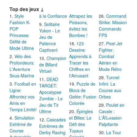
Top des jeux ↓
Style
à la Confiance
Attrapez les
Command
Fashion K-
Poissons,
Strike: Mission
Solitaire
POP
évitez les
Commando
Yukon - Le
Princesse:
Bombes !
FPS
Jeu de
Défilé de
Patience
123
Pixel Jet
Mode Ultime
Captivant
Dessine:
Fighter:
Vélo des
Apprends à
Combat
Champion
Profondeurs:
Tracer les
Aérien en
de Billard
L'Aventure
Chiffres en
Mode Rétro
Virtuel
Sous-Marine
t'Amusant
Tunnel
DEAD
Football en
Puzzle de
Infini: La
TARGET:
Ligne:
Blocs de
Course aux
Apocalypse
Affrontez vos
Gelée: Fusion
Orbes
Zombie - Le
Amis en
Colorée
Jeu de Tir
Poulet en
Temps Limité!
Ultime
Épingles
Cavale :
Simulation
et Billes: Le
L'Ã‰vasion
Cascades
Extrême de
Défi des
Palpitante
Extrêmes de
Course
Tuyaux
Derby Racing
La Tour
Automobile
Colorés