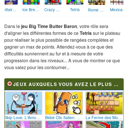
Solitaire Crescent
Ice Breakers
Crazy Cube
Tetris
Mexican Dominos
Rome Puzzle
Dans le
jeu Big Time Butter Baron
, votre rôle sera
d'aligner les différentes formes de ce
Tetris
sur le plateau
pour réaliser le plus possible de rangées complètes et
gagner un max de points. Attendez-vous à ce que des
difficultés surviennent au fur et à mesure de votre
progression dans les niveaux... A vous de montrer ce que
vous valez pour les contourner...
JEUX AUXQUELS VOUS AVEZ LE PLUS JOUÉ
Skip Love: L'Amour en Péril
Bébé Clic Italien: La Folie des Petits Bambins
La Ferme des Mots - Cultivez votre Vocabulaire