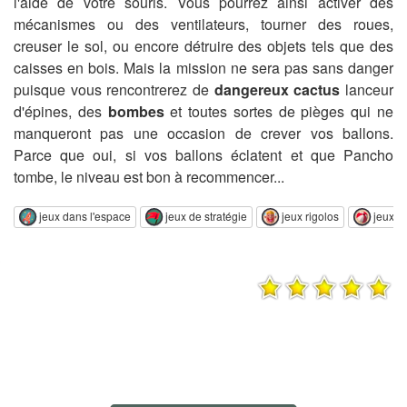
l'aide de votre souris. Vous pourrez ainsi activer des
mécanismes ou des ventilateurs, tourner des roues,
creuser le sol, ou encore détruire des objets tels que des
caisses en bois. Mais la mission ne sera pas sans danger
puisque vous rencontrerez de
dangereux cactus
lanceur
d'épines, des
bombes
et toutes sortes de pièges qui ne
manqueront pas une occasion de crever vos ballons.
Parce que oui, si vos ballons éclatent et que Pancho
tombe, le niveau est bon à recommencer...
jeux dans l'espace
jeux de stratégie
jeux rigolos
jeux d