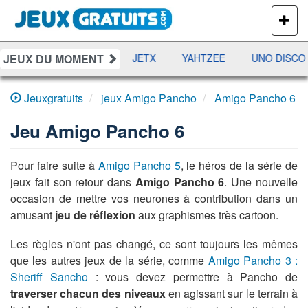
PLUS
DE
JEUX
JEUX DU MOMENT
DAMES
RAMI
JETX
YAHTZEE
UNO DISCO
Jeuxgratuits
jeux Amigo Pancho
Amigo Pancho 6
Jeu
Amigo Pancho 6
Pour faire suite à
Amigo Pancho 5
, le héros de la série de
jeux fait son retour dans
Amigo Pancho 6
. Une nouvelle
occasion de mettre vos neurones à contribution dans un
amusant
jeu de réflexion
aux graphismes très cartoon.
Les règles n'ont pas changé, ce sont toujours les mêmes
que les autres jeux de la série, comme
Amigo Pancho 3 :
Sheriff Sancho
: vous devez permettre à Pancho de
traverser chacun des niveaux
en agissant sur le terrain à