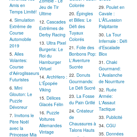
Zombie - Le
Amis en
Colorée
Jeu de Tir
Poulet en
Temps Limité!
Ultime
Épingles
Cavale :
Simulation
et Billes: Le
L'Ã‰vasion
Cascades
Extrême de
Défi des
Palpitante
Extrêmes de
Course
Tuyaux
Derby Racing
La Tour
Automobile
Colorés
Infernale : Défi
Ultra Pixel
2019
Folie des
d'Escalade
Burgeria: Le
Ailes
Bonbons Pop:
Blox
Roi du
Volantes:
L'Aventure
Hamburger
Chaki
Course
Sucrée
Virtuel
Gourmand:
d'Aéroglisseurs
Donuts
L'Avalanche
ArchHero :
Futuristes
Gourmands:
de Nourriture
L'Épopée
Mini
Le Défi Sucré
Viking
Ruée
Glouton: Le
La Fosse
Armée:
Délices
Puzzle
du Pain Grillé
L'Assaut
Glacés Félin
Dévoreur
Tactique
Créateur
Puzzle
Invitons le
de
Publicité
Voitures
Père Noël
Chaussures à
Allemandes
CGU
avec la
Talons Hauts
Vintage
Données
Princesse Mia