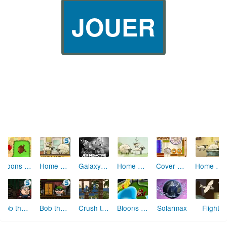
JOUER
Cover Orange
Bloons TD 5
Home Sheep Home 2
Galaxy Life
Home Sheep Home
Home Sheep Home : Lost Underground
Bob the Robber
Bob the Robber 2
Crush the Castle 2
Bloons Tower Defense 4
Solarmax
Flight