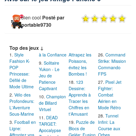
bien cool
Posté par
portable9730
Top des jeux ↓
Style
à la Confiance
Attrapez les
Command
Fashion K-
Poissons,
Strike: Mission
Solitaire
POP
évitez les
Commando
Yukon - Le
Princesse:
Bombes !
FPS
Jeu de
Défilé de
Patience
123
Pixel Jet
Mode Ultime
Captivant
Dessine:
Fighter:
Vélo des
Apprends à
Combat
Champion
Profondeurs:
Tracer les
Aérien en
de Billard
L'Aventure
Chiffres en
Mode Rétro
Virtuel
Sous-Marine
t'Amusant
Tunnel
DEAD
Football en
Puzzle de
Infini: La
TARGET:
Ligne:
Blocs de
Course aux
Apocalypse
Affrontez vos
Gelée: Fusion
Orbes