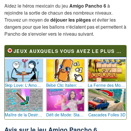
Aidez le héros mexicain du jeu
Amigo Pancho 6
à
rejoindre la sortie de chacun des nombreux niveaux.
Trouvez un moyen de
déjouer les pièges
et éviter les
dangers pour que les ballons n'éclatent pas et permettent à
Pancho de s'envoler vers le niveau suivant.
JEUX AUXQUELS VOUS AVEZ LE PLUS JOUÉ
Skip Love: L'Amour en Péril
Bébé Clic Italien: La Folie des Petits Bambins
La Ferme des Mots - Cultivez votre Vocabulaire
Maître de la Destruction: Fusion de Pioches
Défi de Mode: Star du Podium
Cascades Folles 3D
Avis sur le jeu Amigo Pancho 6