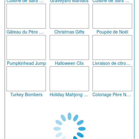
Cuisine de Sara Cupcakes d'Halloween
Graveyard Maniacs
Cuisine de Sara Quesadillas d'Halloween
Gâteau du Père Noël
Christmas Gifts
Poupée de Noël
Pumpkinhead Jump
Halloween Clix
Livraison de citrouilles
Turkey Bombers
Holiday Mahjong Dimensions
Coloriage Père Noël
Objets cachés de Noël
Draculi
Père Noël patine