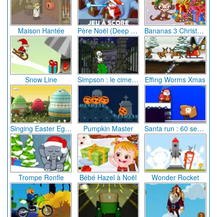
Maison Hantée
Père Noël (Deep Freeze)
Bananas 3 Christmas Holidays
Snow Line
Simpson : le cimetière de Springfield
Effing Worms Xmas
Singing Easter Eggs
Pumpkin Master
Santa run : 60 seconds
Trompe Ronfle
Bébé Hazel à Noël
Wonder Rocket