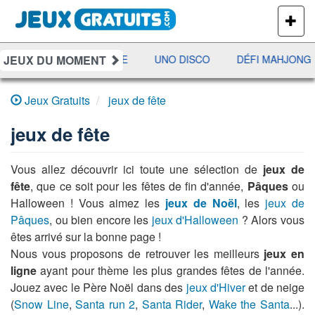
PLUS
DE
JEUX
JEUX DU MOMENT
JETX
YAHTZEE
UNO DISCO
DÉFI MAHJONG
Jeux Gratuits
jeux de fête
jeux de fête
Vous allez découvrir ici toute une sélection de
jeux de
fête
, que ce soit pour les fêtes de fin d'année,
Pâques
ou
Halloween ! Vous aimez les
jeux de Noël
, les
jeux de
Pâques
, ou bien encore les
jeux d'Halloween
? Alors vous
êtes arrivé sur la bonne page !
Nous vous proposons de retrouver les meilleurs
jeux en
ligne
ayant pour thème les plus grandes fêtes de l'année.
Jouez avec le Père Noël dans des
jeux d'Hiver
et de neige
(
Snow Line
,
Santa run 2
,
Santa Rider
,
Wake the Santa
...).