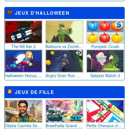
JEUX DE GARÇON
Winter Bubble
Insect Exploration
Puzzle Kit
Survivor in Rainbow Monster
Park Me
Synthetic Watermelon
JEUX DE HÉROS
Super Mario Cannon
Ben 10 : Armored Attack 2
Mario Space Racing