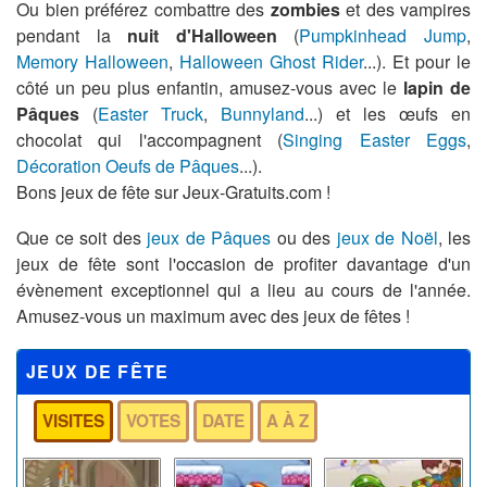
Ou bien préférez combattre des
zombies
et des vampires
pendant la
nuit d'Halloween
(
Pumpkinhead Jump
,
Memory Halloween
,
Halloween Ghost Rider
...). Et pour le
côté un peu plus enfantin, amusez-vous avec le
lapin de
Pâques
(
Easter Truck
,
Bunnyland
...) et les œufs en
chocolat qui l'accompagnent (
Singing Easter Eggs
,
Décoration Oeufs de Pâques
...).
Bons jeux de fête sur Jeux-Gratuits.com !
Que ce soit des
jeux de Pâques
ou des
jeux de Noël
, les
jeux de fête sont l'occasion de profiter davantage d'un
évènement exceptionnel qui a lieu au cours de l'année.
Amusez-vous un maximum avec des jeux de fêtes !
JEUX DE FÊTE
VISITES
VOTES
DATE
A À Z