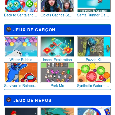
NOUVEAUX JEUX DE FÊTE
JEUX DE NOËL
Dream Christmas Link
Christmas Candies Link
Merlin's Christmas
Christmas Bubbles
Match 3 Christmas Pack
Super Santa Bomber
JEUX RIGOLOS