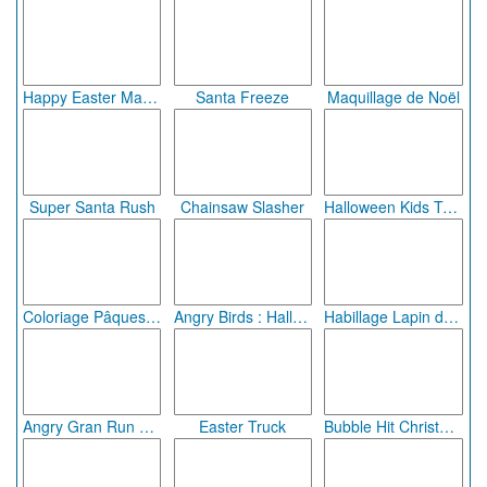
Happy Easter Mahjong
Santa Freeze
Maquillage de Noël
Super Santa Rush
Chainsaw Slasher
Halloween Kids Treat
Coloriage Pâques Garçon
Angry Birds : Halloween Adventure
Habillage Lapin de Pâques
Angry Gran Run Halloween
Easter Truck
Bubble Hit Christmas