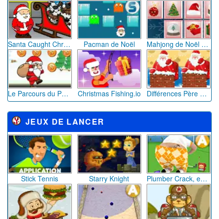
The Kill Kar 2
Balloons vs Zombies 3
Pumpkin Crush
Halloween Hocus-Pocus
Angry Gran Run Halloween
Salazar Match 3
JEUX DE FILLE
Objets Cachés Souk secret
Brawlhalla Grand Slam
Petits Chevaux classique