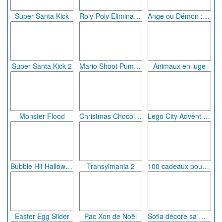
Super Santa Kick
Roly-Poly Eliminator 2
Ange ou Démon : Différences de Noël
Super Santa Kick 2
Mario Shoot Pumpkin
Animaux en luge
Monster Flood
Christmas Chocolate Cookies
Lego City Advent Calendar
Bubble Hit Halloween
Transylmania 2
100 cadeaux pour Noël
Easter Egg Slider
Pac Xon de Noël
Sofia décore sa maison pour nouvel an