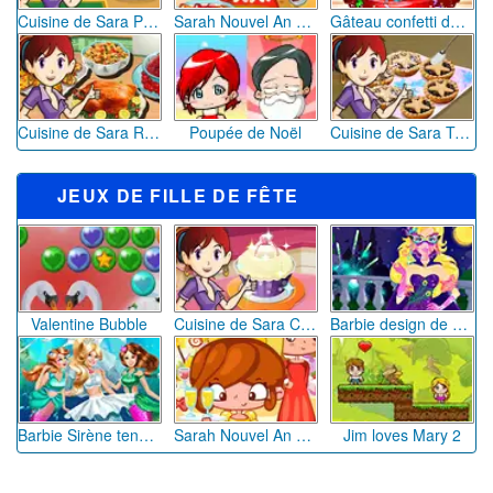
Santa Caught Christmas
Pacman de Noël
Mahjong de Noël 2016
Le Parcours du Père Noël
Christmas Fishing.io
Différences Père Noël
JEUX DE LANCER
Stick Tennis
Starry Knight
Plumber Crack, embête le plombier
Mad Burger 2
Pétanque 3D
Monty's Moon