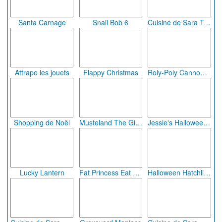
Santa Carnage
Snail Bob 6
Cuisine de Sara Tartelettes de Noël
Attrape les jouets
Flappy Christmas
Roly-Poly Cannon : Bloody Monsters (pack 2)
Shopping de Noël
Musteland The Gift Shop
Jessie's Halloween Pumpkin Carvin
Lucky Lantern
Fat Princess Eat Eat Eat
Halloween Hatchlings