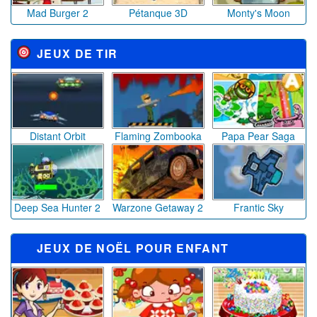
Might and Magic Armies
Solitaire Story TriPeaks 3
Objets Cachés Complot royal
JEUX DE NOËL AVEC DE LA NEIGE
Santa Rush
Sleigh Away (jeu de Noël)
Snail Bob 6
Christmas Snake
Flooded Village Xmas Eve
Santa Rider
JEUX DE NOËL AVEC LE PÈRE NOËL