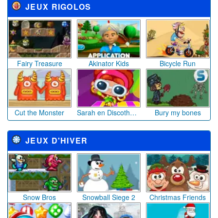
Cuisine de Sara Repas de Noël
Firework Fever : the Dance of the Lion
Snowball Siege 2
Halloween Monster Hunt
Bain de bébé à Noël
Cuisine de Sara Cookies de Noël Sucre d'orge
Christmas Gifts Push
Ultimate Santa Battle
Regular Show : High Flying Halloween
Noël de Barbie pour les enfants malades
Shopaholic Christmas
Santa Climb Here
Liaisons d'Amour Mahjong
Sarah Fête des Mères
Stunt Crazy Trick or Treat