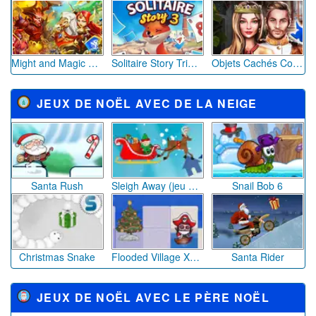
Mario Adventure on Clouds
Angry Birds
Thor : le monde des ténèbres
JEUX DE NOËL POUR GARÇON
Winter Clash 3D
La Mission du Père Noël
Salvo : Holiday Edition
Super Santa Kick 2
Santa Run
Super Santa Kick
JEUX D'HALLOWEEN