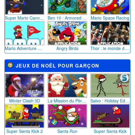
Fairy Treasure
Akinator Kids
Bicycle Run
Cut the Monster
Sarah en Discothèque
Bury my bones
JEUX D'HIVER
Snow Bros
Snowball Siege 2
Christmas Friends
Back to Santaland 3 : Merry Christmas
Objets Cachés Station de Ski Miracle
Santa Runner Game