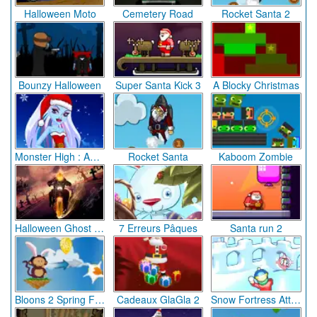
Halloween Moto
Cemetery Road
Rocket Santa 2
Bounzy Halloween
Super Santa Kick 3
A Blocky Christmas
Monster High : Abbey Bominable (Noël)
Rocket Santa
Kaboom Zombie
Halloween Ghost Rider
7 Erreurs Pâques
Santa run 2
Bloons 2 Spring Fling
Cadeaux GlaGla 2
Snow Fortress Attack