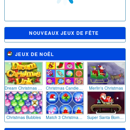
Bébé Hazel Citrouille Party
Slay with Santa
Monkey Go Happy : Noël
Monster High : Pizza d'Halloween
Père Noël : Scooter des neiges
Halloween Crush Party
Gift Rush
Snow Ball
Sarah fête Pâques 2014
La Reine des Neiges Halloween
Santa's Coming
Santa's Snow Rush