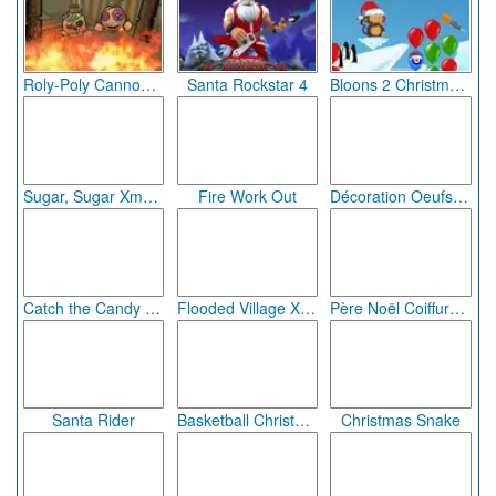
Roly-Poly Cannon : Bloody Monsters (pack 1)
Santa Rockstar 4
Bloons 2 Christmas Pack
Sugar, Sugar Xmas special
Fire Work Out
Décoration Oeufs de Pâques
Catch the Candy Halloween
Flooded Village Xmas Eve
Père Noël Coiffure tendance 2
Santa Rider
Basketball Christmas
Christmas Snake