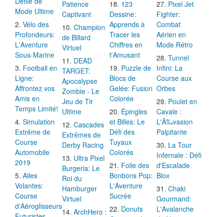
Défilé de
Patience
123
Pixel Jet
Mode Ultime
Captivant
Dessine:
Fighter:
Vélo des
Apprends à
Combat
Champion
Profondeurs:
Tracer les
Aérien en
de Billard
L'Aventure
Chiffres en
Mode Rétro
Virtuel
Sous-Marine
t'Amusant
Tunnel
DEAD
Football en
Puzzle de
Infini: La
TARGET:
Ligne:
Blocs de
Course aux
Apocalypse
Affrontez vos
Gelée: Fusion
Orbes
Zombie - Le
Amis en
Colorée
Jeu de Tir
Poulet en
Temps Limité!
Ultime
Épingles
Cavale :
Simulation
et Billes: Le
L'Ã‰vasion
Cascades
Extrême de
Défi des
Palpitante
Extrêmes de
Course
Tuyaux
Derby Racing
La Tour
Automobile
Colorés
Infernale : Défi
Ultra Pixel
2019
Folie des
d'Escalade
Burgeria: Le
Ailes
Bonbons Pop:
Blox
Roi du
Volantes:
L'Aventure
Hamburger
Chaki
Course
Sucrée
Virtuel
Gourmand:
d'Aéroglisseurs
Donuts
L'Avalanche
ArchHero :
Futuristes