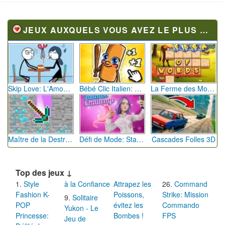
JEUX AUXQUELS VOUS AVEZ LE PLUS JOUÉ
Skip Love: L'Amour en Péril
Bébé Clic Italien: La Folie des Petits Bambins
La Ferme des Mots - Cultivez votre Vocabulaire
Maître de la Destruction: Fusion de Pioches
Défi de Mode: Star du Podium
Cascades Folles 3D
Top des jeux ↓
Style
à la Confiance
Attrapez les
Command
Fashion K-
Poissons,
Strike: Mission
Solitaire
POP
évitez les
Commando
Yukon - Le
Princesse:
Bombes !
FPS
Jeu de