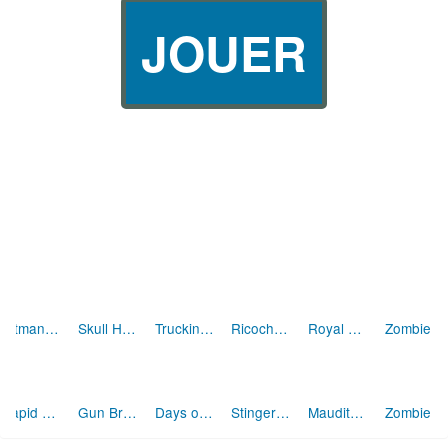
JOUER
Hitman Cowboy
Skull Hunter
Trucking Zombies
Ricochet Kills 4
Royal Offense
Zombie World
Rapid Fire
Gun Bros Lite
Days of the Dead 3D (Unity)
Stinger Zed : Mission Undead
Maudits Terriens (Dirty Earthlings)
Zombie Apocalypse TD