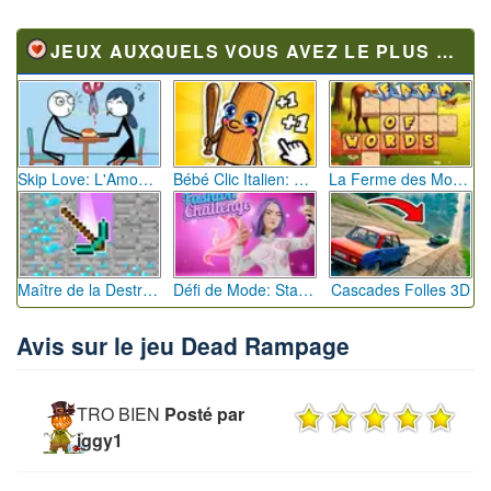
JEUX AUXQUELS VOUS AVEZ LE PLUS JOUÉ
Skip Love: L'Amour en Péril
Bébé Clic Italien: La Folie des Petits Bambins
La Ferme des Mots - Cultivez votre Vocabulaire
Maître de la Destruction: Fusion de Pioches
Défi de Mode: Star du Podium
Cascades Folles 3D
Avis sur le jeu Dead Rampage
TRO BIEN
Posté par
iggy1