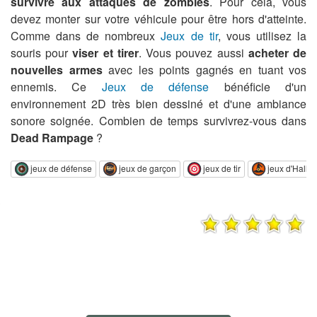
survivre aux attaques de zombies
. Pour cela, vous
devez monter sur votre véhicule pour être hors d'atteinte.
Comme dans de nombreux
Jeux de tir
, vous utilisez la
souris pour
viser et tirer
. Vous pouvez aussi
acheter de
nouvelles armes
avec les points gagnés en tuant vos
ennemis. Ce
Jeux de défense
bénéficie d'un
environnement 2D très bien dessiné et d'une ambiance
sonore soignée. Combien de temps survivrez-vous dans
Dead Rampage
?
jeux de défense
jeux de garçon
jeux de tir
jeux d'Hall