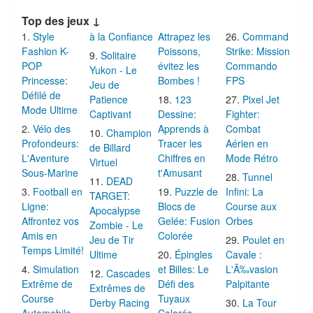
Top des jeux ↓
Style
à la Confiance
Attrapez les
Command
Fashion K-
Poissons,
Strike: Mission
Solitaire
POP
évitez les
Commando
Yukon - Le
Princesse:
Bombes !
FPS
Jeu de
Défilé de
Patience
123
Pixel Jet
Mode Ultime
Captivant
Dessine:
Fighter:
Vélo des
Apprends à
Combat
Champion
Profondeurs:
Tracer les
Aérien en
de Billard
L'Aventure
Chiffres en
Mode Rétro
Virtuel
Sous-Marine
t'Amusant
Tunnel
DEAD
Football en
Puzzle de
Infini: La
TARGET:
Ligne:
Blocs de
Course aux
Apocalypse
Affrontez vos
Gelée: Fusion
Orbes
Zombie - Le
Amis en
Colorée
Jeu de Tir
Poulet en
Temps Limité!
Ultime
Épingles
Cavale :
Simulation
et Billes: Le
L'Ã‰vasion
Cascades
Extrême de
Défi des
Palpitante
Extrêmes de
Course
Tuyaux
Derby Racing
La Tour