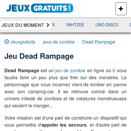
PLUS
DE
JEUX
JEUX DU MOMENT
AMES
RAMI
JETX
YAHTZEE
UNO DISCO
D
Jeuxgratuits
jeux de zombie
Dead Rampage
Jeu
Dead Rampage
Dead Rampage
est un
jeu de zombie
en ligne où il vous
faudra faire un peu plus que tirer sur des monstres. Le
personnage que vous incarnez vient de tomber en panne
avec son camping-car. Il se retrouve coincé dans un
univers infesté de zombies et de créatures monstrueuses
qui veulent le manger...
Votre mission est d'une part de construire un dispositif qui
vous permettra d'
appeler les secours
, et d'autre part de