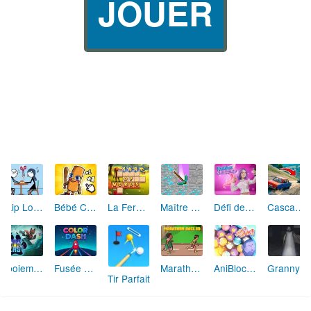
JOUER
Skip Love: L'Amour en Péril
Bébé Clic Italien: La Folie des Petits Bambins
La Ferme des Mots - Cultivez votre Vocabulaire
Maître de la Destruction: Fusion de Pioches
Défi de Mode: Star du Podium
Cascades Folles 3D
Aboiement Stellaire : Aventure Canine
Fusée Chromatique: La Course des Couleurs
Marathon Champion io
AniBlocos: Connecte les Animaux Mignons!
Granny Revient 3D : Destin Maléfique
Tir Parfait