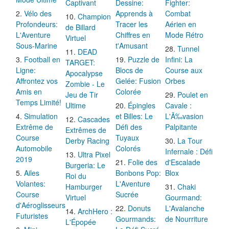
Captivant
Dessine:
Fighter:
Vélo des
Apprends à
Combat
Champion
Profondeurs:
Tracer les
Aérien en
de Billard
L'Aventure
Chiffres en
Mode Rétro
Virtuel
Sous-Marine
t'Amusant
Tunnel
DEAD
Football en
Puzzle de
Infini: La
TARGET:
Ligne:
Blocs de
Course aux
Apocalypse
Affrontez vos
Gelée: Fusion
Orbes
Zombie - Le
Amis en
Colorée
Jeu de Tir
Poulet en
Temps Limité!
Ultime
Épingles
Cavale :
Simulation
et Billes: Le
L'Ã‰vasion
Cascades
Extrême de
Défi des
Palpitante
Extrêmes de
Course
Tuyaux
Derby Racing
La Tour
Automobile
Colorés
Infernale : Défi
Ultra Pixel
2019
Folie des
d'Escalade
Burgeria: Le
Ailes
Bonbons Pop:
Blox
Roi du
Volantes:
L'Aventure
Hamburger
Chaki
Course
Sucrée
Virtuel
Gourmand:
d'Aéroglisseurs
Donuts
L'Avalanche
ArchHero :
Futuristes
Gourmands:
de Nourriture
L'Épopée