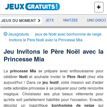
PLUS
DE
JEUX
JEUX DU MOMENT
DAMES
RAMI
JETX
YAHTZEE
UNO DISCO
Jeuxgratuits
jeux de Noël avec bonhomme de neige
Invitons le Père Noël avec la Princesse Mia
Jeu
Invitons le Père Noël avec la
Princesse Mia
La
princesse Mia
se prépare avec enthousiasme pour
célébrer
Noël
et souhaite inviter le
Père Noël
chez elle
aujourd'hui ! Dans ce
jeu festif
, votre mission est d'aider
cette adorable princesse à se préparer pour cette rencontre
magique. Choisissez ses plus beaux vêtements pour
qu'elle soit parfaitement habillée pour l'occasion. Ensuite,
décorez un magnifique
bonhomme de neige
qui