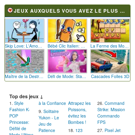
JEUX AUXQUELS VOUS AVEZ LE PLUS JOUÉ
Skip Love: L'Amour en Péril
Bébé Clic Italien: La Folie des Petits Bambins
La Ferme des Mots - Cultivez votre Vocabulaire
Maître de la Destruction: Fusion de Pioches
Défi de Mode: Star du Podium
Cascades Folles 3D
Top des jeux ↓
Style
à la Confiance
Attrapez les
Command
Fashion K-
Poissons,
Strike: Mission
Solitaire
POP
évitez les
Commando
Yukon - Le
Princesse:
Bombes !
FPS
Jeu de
Défilé de
Patience
123
Pixel Jet
Mode Ultime