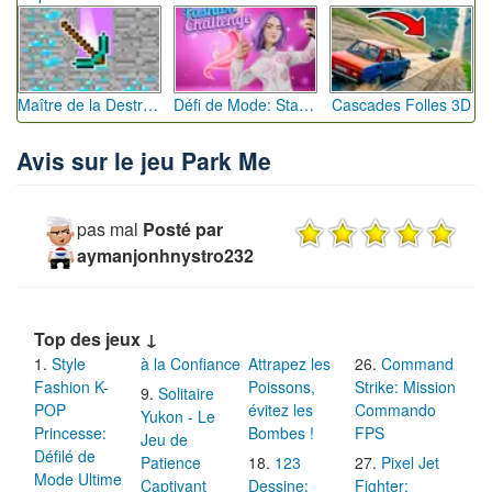
Maître de la Destruction: Fusion de Pioches
Défi de Mode: Star du Podium
Cascades Folles 3D
Avis sur le jeu Park Me
pas mal
Posté par
aymanjonhnystro232
Top des jeux ↓
Style
à la Confiance
Attrapez les
Command
Fashion K-
Poissons,
Strike: Mission
Solitaire
POP
évitez les
Commando
Yukon - Le
Princesse:
Bombes !
FPS
Jeu de
Défilé de
Patience
123
Pixel Jet
Mode Ultime
Captivant
Dessine:
Fighter: