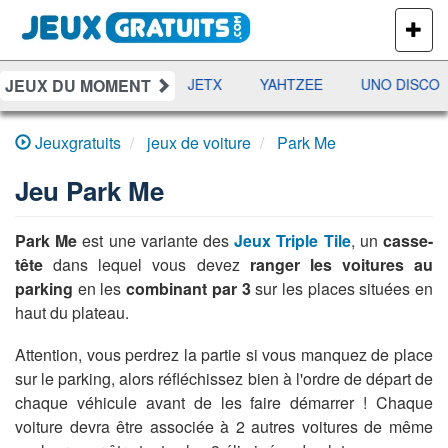
PLUS
DE
JEUX
JEUX DU MOMENT
DAMES
RAMI
JETX
YAHTZEE
UNO DISCO
Jeuxgratuits
jeux de voiture
Park Me
Jeu
Park Me
Park Me
est une variante des
Jeux Triple Tile
, un
casse-
tête
dans lequel vous devez
ranger les voitures au
parking
en les
combinant par 3
sur les places situées en
haut du plateau.
Attention, vous perdrez la partie si vous manquez de place
sur le parking, alors réfléchissez bien à l'ordre de départ de
chaque véhicule avant de les faire démarrer ! Chaque
voiture devra être associée à 2 autres voitures de même