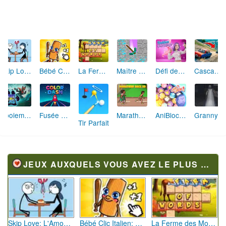
Skip Love: L'Amour en Péril
Bébé Clic Italien: La Folie des Petits Bambins
La Ferme des Mots - Cultivez votre Vocabulaire
Maître de la Destruction: Fusion de Pioches
Défi de Mode: Star du Podium
Cascades Folles 3D
Aboiement Stellaire : Aventure Canine
Fusée Chromatique: La Course des Couleurs
Marathon Champion io
AniBlocos: Connecte les Animaux Mignons!
Granny Revient 3D : Destin Maléfique
Tir Parfait
JEUX AUXQUELS VOUS AVEZ LE PLUS JOUÉ
Skip Love: L'Amour en Péril
Bébé Clic Italien: La Folie des Petits Bambins
La Ferme des Mots - Cultivez votre Vocabulaire