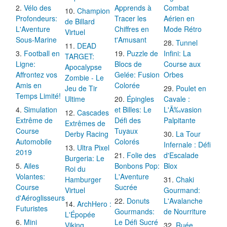
Vélo des
Apprends à
Combat
Champion
Profondeurs:
Tracer les
Aérien en
de Billard
L'Aventure
Chiffres en
Mode Rétro
Virtuel
Sous-Marine
t'Amusant
Tunnel
DEAD
Football en
Puzzle de
Infini: La
TARGET:
Ligne:
Blocs de
Course aux
Apocalypse
Affrontez vos
Gelée: Fusion
Orbes
Zombie - Le
Amis en
Colorée
Jeu de Tir
Poulet en
Temps Limité!
Ultime
Épingles
Cavale :
Simulation
et Billes: Le
L'Ã‰vasion
Cascades
Extrême de
Défi des
Palpitante
Extrêmes de
Course
Tuyaux
Derby Racing
La Tour
Automobile
Colorés
Infernale : Défi
Ultra Pixel
2019
Folie des
d'Escalade
Burgeria: Le
Ailes
Bonbons Pop:
Blox
Roi du
Volantes:
L'Aventure
Hamburger
Chaki
Course
Sucrée
Virtuel
Gourmand:
d'Aéroglisseurs
Donuts
L'Avalanche
ArchHero :
Futuristes
Gourmands:
de Nourriture
L'Épopée
Mini
Le Défi Sucré
Viking
Ruée