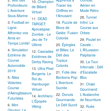
Champion
Profondeurs:
Tracer les
Aérien en
de Billard
L'Aventure
Chiffres en
Mode Rétro
Virtuel
Sous-Marine
t'Amusant
Tunnel
DEAD
Football en
Puzzle de
Infini: La
TARGET:
Ligne:
Blocs de
Course aux
Apocalypse
Affrontez vos
Gelée: Fusion
Orbes
Zombie - Le
Amis en
Colorée
Jeu de Tir
Poulet en
Temps Limité!
Ultime
Épingles
Cavale :
Simulation
et Billes: Le
L'Ã‰vasion
Cascades
Extrême de
Défi des
Palpitante
Extrêmes de
Course
Tuyaux
Derby Racing
La Tour
Automobile
Colorés
Infernale : Défi
Ultra Pixel
2019
Folie des
d'Escalade
Burgeria: Le
Ailes
Bonbons Pop:
Blox
Roi du
Volantes:
L'Aventure
Hamburger
Chaki
Course
Sucrée
Virtuel
Gourmand:
d'Aéroglisseurs
Donuts
L'Avalanche
ArchHero :
Futuristes
Gourmands:
de Nourriture
L'Épopée
Mini
Le Défi Sucré
Viking
Ruée
Glouton: Le