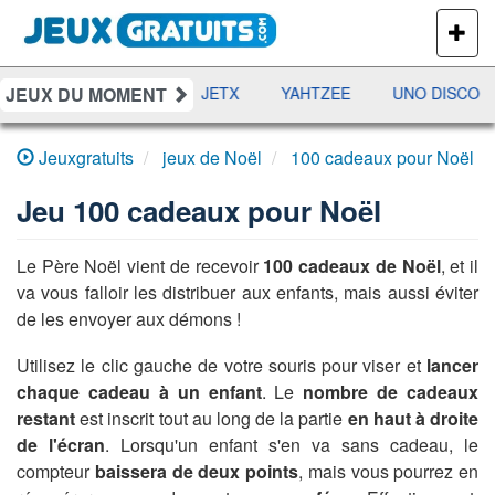
PLUS
DE
JEUX
JEUX DU MOMENT
DAMES
RAMI
JETX
YAHTZEE
UNO DISCO
Jeuxgratuits
jeux de Noël
100 cadeaux pour Noël
Jeu
100 cadeaux pour Noël
Le Père Noël vient de recevoir
100 cadeaux de Noël
, et il
va vous falloir les distribuer aux enfants, mais aussi éviter
de les envoyer aux démons !
Utilisez le clic gauche de votre souris pour viser et
lancer
chaque cadeau à un enfant
. Le
nombre de cadeaux
restant
est inscrit tout au long de la partie
en haut à droite
de l'écran
. Lorsqu'un enfant s'en va sans cadeau, le
compteur
baissera de deux points
, mais vous pourrez en