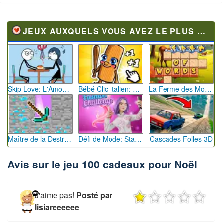
JEUX AUXQUELS VOUS AVEZ LE PLUS JOUÉ
Skip Love: L'Amour en Péril
Bébé Clic Italien: La Folie des Petits Bambins
La Ferme des Mots - Cultivez votre Vocabulaire
Maître de la Destruction: Fusion de Pioches
Défi de Mode: Star du Podium
Cascades Folles 3D
Avis sur le jeu 100 cadeaux pour Noël
J'aime pas!
Posté par
lisiareeeeee