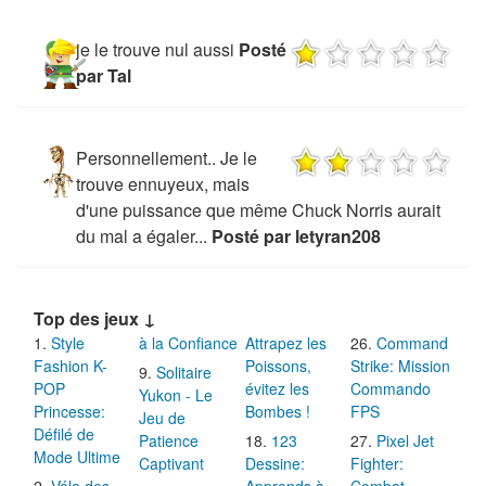
je le trouve nul aussi
Posté
par Tal
Personnellement.. Je le
trouve ennuyeux, mais
d'une puissance que même Chuck Norris aurait
du mal a égaler...
Posté par letyran208
Top des jeux ↓
Style
à la Confiance
Attrapez les
Command
Fashion K-
Poissons,
Strike: Mission
Solitaire
POP
évitez les
Commando
Yukon - Le
Princesse:
Bombes !
FPS
Jeu de
Défilé de
Patience
123
Pixel Jet
Mode Ultime
Captivant
Dessine:
Fighter:
Vélo des
Apprends à
Combat