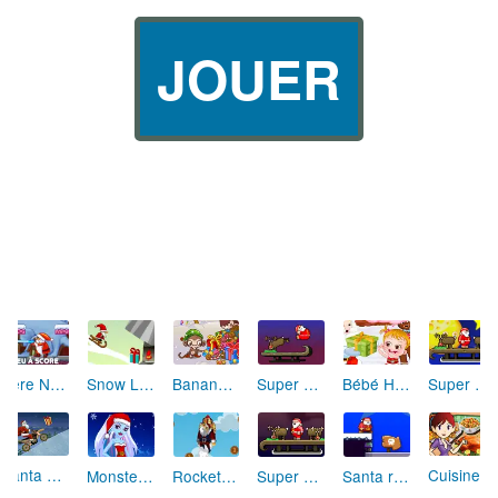
JOUER
Père Noël (Deep Freeze)
Bananas 3 Christmas Holidays
Snow Line
Super Santa Kick
Bébé Hazel à Noël
Super Santa Kick 2
Santa Rider
Cuisine de Sara Repas de Noël
Monster High : Abbey Bominable (Noël)
Rocket Santa 2
Super Santa Kick 3
Santa run : 60 seconds