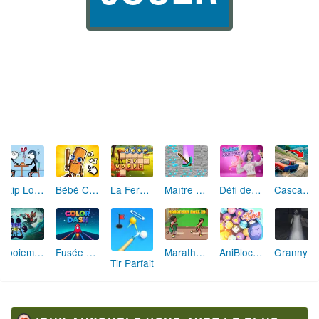
Skip Love: L'Amour en Péril
Bébé Clic Italien: La Folie des Petits Bambins
La Ferme des Mots - Cultivez votre Vocabulaire
Maître de la Destruction: Fusion de Pioches
Défi de Mode: Star du Podium
Cascades Folles 3D
Aboiement Stellaire : Aventure Canine
Fusée Chromatique: La Course des Couleurs
Marathon Champion io
AniBlocos: Connecte les Animaux Mignons!
Granny Revient 3D : Destin Maléfique
Tir Parfait