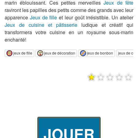
marin éblouissant. Ces petites merveilles
Jeux de fête
raviront les papilles des petits comme des grands avec leur
apparence
Jeux de fille
et leur goût irrésistible. Un atelier
Jeux de cuisine et pâtisserie
ludique et créatif qui
transformera votre cuisine en un royaume sous-marin
enchanté!
jeux de fille
jeux de décoration
jeux de bonbon
jeux de cuis
JOUER