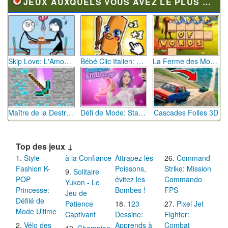
JEUX AUXQUELS VOUS AVEZ LE PLUS JOUÉ
Skip Love: L'Amour en Péril
Bébé Clic Italien: La Folie des Petits Bambins
La Ferme des Mots - Cultivez votre Vocabulaire
Maître de la Destruction: Fusion de Pioches
Défi de Mode: Star du Podium
Cascades Folles 3D
Top des jeux ↓
Style
à la Confiance
Attrapez les
Command
Fashion K-
Poissons,
Strike: Mission
Solitaire
POP
évitez les
Commando
Yukon - Le
Princesse:
Bombes !
FPS
Jeu de
Défilé de
Patience
123
Pixel Jet
Mode Ultime
Captivant
Dessine:
Fighter:
Vélo des
Apprends à
Combat
Champion