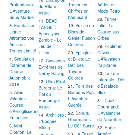
Profondeurs:
Tracer les
Aérien en
de Billard
L'Aventure
Chiffres en
Mode Rétro
Virtuel
Sous-Marine
t'Amusant
Tunnel
DEAD
Football en
Puzzle de
Infini: La
TARGET:
Ligne:
Blocs de
Course aux
Apocalypse
Affrontez vos
Gelée: Fusion
Orbes
Zombie - Le
Amis en
Colorée
Jeu de Tir
Poulet en
Temps Limité!
Ultime
Épingles
Cavale :
Simulation
et Billes: Le
L'Ã‰vasion
Cascades
Extrême de
Défi des
Palpitante
Extrêmes de
Course
Tuyaux
Derby Racing
La Tour
Automobile
Colorés
Infernale : Défi
Ultra Pixel
2019
Folie des
d'Escalade
Burgeria: Le
Ailes
Bonbons Pop:
Blox
Roi du
Volantes:
L'Aventure
Hamburger
Chaki
Course
Sucrée
Virtuel
Gourmand:
d'Aéroglisseurs
Donuts
L'Avalanche
ArchHero :
Futuristes
Gourmands:
de Nourriture
L'Épopée
Mini
Le Défi Sucré
Viking
Ruée
Glouton: Le
La Fosse
Armée: