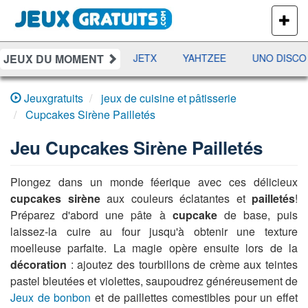
PLUS
DE
JEUX
JEUX DU MOMENT
DAMES
RAMI
JETX
YAHTZEE
UNO DISCO
Jeuxgratuits
jeux de cuisine et pâtisserie
Cupcakes Sirène Pailletés
Jeu
Cupcakes Sirène Pailletés
Plongez dans un monde féerique avec ces délicieux
cupcakes sirène
aux couleurs éclatantes et
pailletés
!
Préparez d'abord une pâte à
cupcake
de base, puis
laissez-la cuire au four jusqu'à obtenir une texture
moelleuse parfaite. La magie opère ensuite lors de la
décoration
: ajoutez des tourbillons de crème aux teintes
pastel bleutées et violettes, saupoudrez généreusement de
Jeux de bonbon
et de paillettes comestibles pour un effet