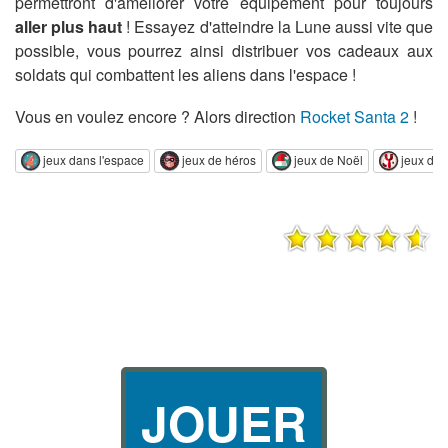
permettront d'améliorer votre équipement pour toujours
aller plus haut
! Essayez d'atteindre la Lune aussi vite que
possible, vous pourrez ainsi distribuer vos cadeaux aux
soldats qui combattent les aliens dans l'espace !
Vous en voulez encore ? Alors direction
Rocket Santa 2
!
jeux dans l'espace
jeux de héros
jeux de Noël
jeux de 
JOUER