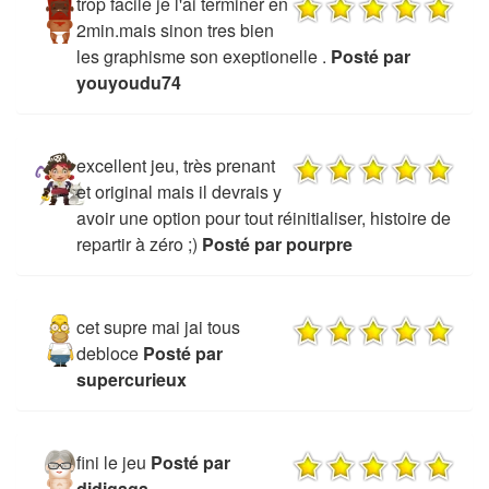
trop facile je l'ai terminer en
2min.mais sinon tres bien
les graphisme son exeptionelle .
Posté par
youyoudu74
excellent jeu, très prenant
et original mais il devrais y
avoir une option pour tout réinitialiser, histoire de
repartir à zéro ;)
Posté par pourpre
cet supre mai jai tous
debloce
Posté par
supercurieux
fini le jeu
Posté par
didigaga