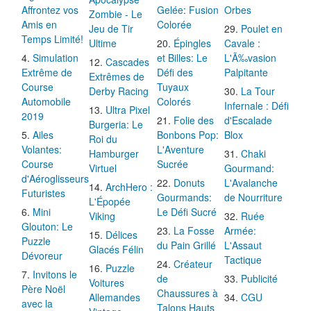
Affrontez vos
Gelée: Fusion
Orbes
Zombie - Le
Amis en
Colorée
Jeu de Tir
Poulet en
Temps Limité!
Ultime
Épingles
Cavale :
Simulation
et Billes: Le
L'Ã‰vasion
Cascades
Extrême de
Défi des
Palpitante
Extrêmes de
Course
Tuyaux
Derby Racing
La Tour
Automobile
Colorés
Infernale : Défi
Ultra Pixel
2019
Folie des
d'Escalade
Burgeria: Le
Ailes
Bonbons Pop:
Blox
Roi du
Volantes:
L'Aventure
Hamburger
Chaki
Course
Sucrée
Virtuel
Gourmand:
d'Aéroglisseurs
Donuts
L'Avalanche
ArchHero :
Futuristes
Gourmands:
de Nourriture
L'Épopée
Mini
Le Défi Sucré
Viking
Ruée
Glouton: Le
La Fosse
Armée:
Délices
Puzzle
du Pain Grillé
L'Assaut
Glacés Félin
Dévoreur
Tactique
Créateur
Puzzle
Invitons le
de
Publicité
Voitures
Père Noël
Chaussures à
Allemandes
CGU
avec la
Talons Hauts