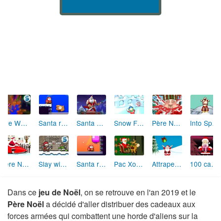
Fire Work Out
Santa run : 60 seconds
Santa Rockstar 4
Snow Fortress Attack
Père Noël Coiffure tendance 2
Into Space 3 : Xmas Story
Père Noël : Scooter des neiges
Slay with Santa
Santa run 2
Pac Xon de Noël
Attrape les jouets
100 cadeaux pour Noël
Dans ce
jeu de Noël
, on se retrouve en l'an 2019 et le
Père Noël
a décidé d'aller distribuer des cadeaux aux
forces armées qui combattent une horde d'aliens sur la