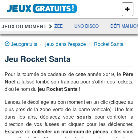
PLUS
DE
JEUX
JEUX DU MOMENT
MI
JETX
YAHTZEE
UNO DISCO
DÉFI MAHJON
Jeuxgratuits
jeux dans l'espace
Rocket Santa
Jeu
Rocket Santa
Pour la tournée de cadeaux de cette année 2019, le
Père
Noël
a laissé tombé son traîneau pour s'offrir des rockets,
d'où le nom du
jeu Rocket Santa
!
Lancez le décollage au bon moment en un clic (cliquez au
plus près de la zone verte de la barre verticale). Une fois
dans les airs, déplacez votre
souris
pour contrôler la
direction de vos fusées et cliquez pour les déclencher.
Essayez de
collecter un maximum de pièces
, elles vous