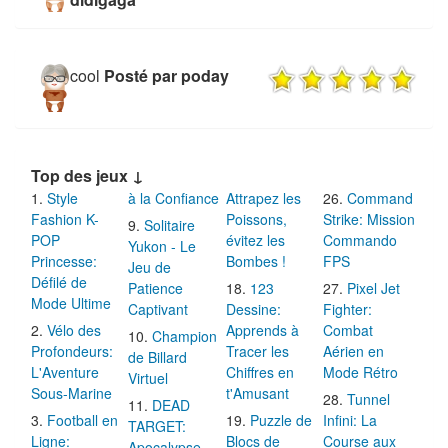
cool
Posté par poday
Top des jeux ↓
Style
à la Confiance
Attrapez les
Command
Fashion K-
Poissons,
Strike: Mission
Solitaire
POP
évitez les
Commando
Yukon - Le
Princesse:
Bombes !
FPS
Jeu de
Défilé de
Patience
123
Pixel Jet
Mode Ultime
Captivant
Dessine:
Fighter:
Vélo des
Apprends à
Combat
Champion
Profondeurs:
Tracer les
Aérien en
de Billard
L'Aventure
Chiffres en
Mode Rétro
Virtuel
Sous-Marine
t'Amusant
Tunnel
DEAD
Football en
Puzzle de
Infini: La
TARGET:
Ligne:
Blocs de
Course aux
Apocalypse