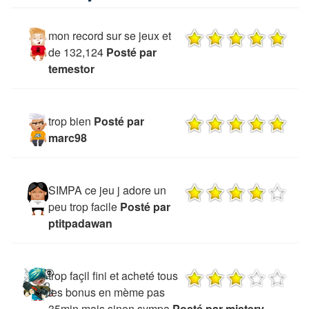
mon record sur se jeux et
de 132,124
Posté par
temestor
trop bien
Posté par
marc98
SIMPA ce jeu j adore un
peu trop facile
Posté par
ptitpadawan
trop façil fini et acheté tous
les bonus en mème pas
35min mais sinon sympa
Posté par mistery