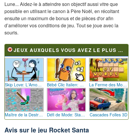
Lune... Aidez-le à atteindre son objectif aussi vitre que
possible en utilisant le canon à Père Noël, en récoltant
ensuite un maximum de bonus et de pièces d'or afin
d’améliorer vos conditions de jeu. Tout se joue avec la
souris.
JEUX AUXQUELS VOUS AVEZ LE PLUS JOUÉ
Skip Love: L'Amour en Péril
Bébé Clic Italien: La Folie des Petits Bambins
La Ferme des Mots - Cultivez votre Vocabulaire
Maître de la Destruction: Fusion de Pioches
Défi de Mode: Star du Podium
Cascades Folles 3D
Avis sur le jeu Rocket Santa