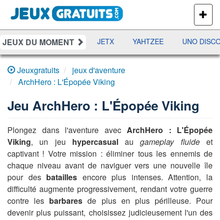
PLUS
DE
JEUX
JEUX DU MOMENT
DAMES
RAMI
JETX
YAHTZEE
UNO DISCO
Jeuxgratuits
jeux d'aventure
ArchHero : L'Épopée Viking
Jeu
ArchHero : L'Épopée Viking
Plongez dans l'aventure avec
ArchHero : L'Épopée
Viking
, un jeu
hypercasual
au
gameplay fluide
et
captivant ! Votre mission : éliminer tous les ennemis de
chaque niveau avant de naviguer vers une nouvelle île
pour des
batailles
encore plus intenses. Attention, la
difficulté augmente progressivement, rendant votre guerre
contre les
barbares
de plus en plus périlleuse. Pour
devenir plus puissant, choisissez judicieusement l'un des