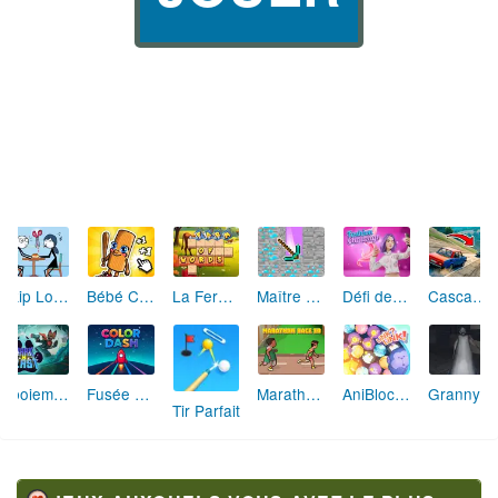
Skip Love: L'Amour en Péril
Bébé Clic Italien: La Folie des Petits Bambins
La Ferme des Mots - Cultivez votre Vocabulaire
Maître de la Destruction: Fusion de Pioches
Défi de Mode: Star du Podium
Cascades Folles 3D
Aboiement Stellaire : Aventure Canine
Fusée Chromatique: La Course des Couleurs
Marathon Champion io
AniBlocos: Connecte les Animaux Mignons!
Granny Revient 3D : Destin Maléfique
Tir Parfait