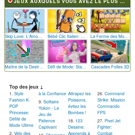
JEUX AUXQUELS VOUS AVEZ LE PLUS JOUÉ
Skip Love: L'Amour en Péril
Bébé Clic Italien: La Folie des Petits Bambins
La Ferme des Mots - Cultivez votre Vocabulaire
Maître de la Destruction: Fusion de Pioches
Défi de Mode: Star du Podium
Cascades Folles 3D
Top des jeux ↓
Style
à la Confiance
Attrapez les
Command
Fashion K-
Poissons,
Strike: Mission
Solitaire
POP
évitez les
Commando
Yukon - Le
Princesse:
Bombes !
FPS
Jeu de
Défilé de
Patience
123
Pixel Jet
Mode Ultime
Captivant
Dessine:
Fighter:
Vélo des
Apprends à
Combat
Champion