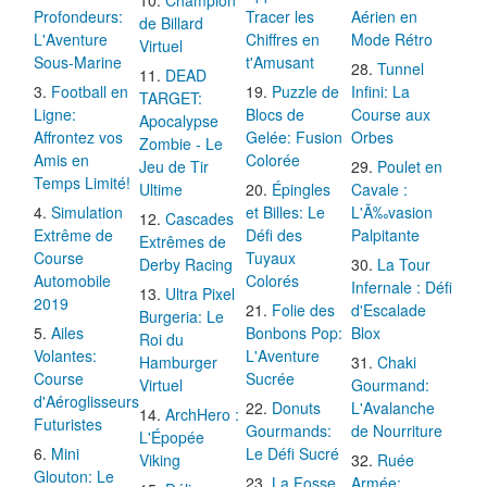
Profondeurs:
Tracer les
Aérien en
de Billard
L'Aventure
Chiffres en
Mode Rétro
Virtuel
Sous-Marine
t'Amusant
Tunnel
DEAD
Football en
Puzzle de
Infini: La
TARGET:
Ligne:
Blocs de
Course aux
Apocalypse
Affrontez vos
Gelée: Fusion
Orbes
Zombie - Le
Amis en
Colorée
Jeu de Tir
Poulet en
Temps Limité!
Ultime
Épingles
Cavale :
Simulation
et Billes: Le
L'Ã‰vasion
Cascades
Extrême de
Défi des
Palpitante
Extrêmes de
Course
Tuyaux
Derby Racing
La Tour
Automobile
Colorés
Infernale : Défi
Ultra Pixel
2019
Folie des
d'Escalade
Burgeria: Le
Ailes
Bonbons Pop:
Blox
Roi du
Volantes:
L'Aventure
Hamburger
Chaki
Course
Sucrée
Virtuel
Gourmand:
d'Aéroglisseurs
Donuts
L'Avalanche
ArchHero :
Futuristes
Gourmands:
de Nourriture
L'Épopée
Mini
Le Défi Sucré
Viking
Ruée
Glouton: Le
La Fosse
Armée: