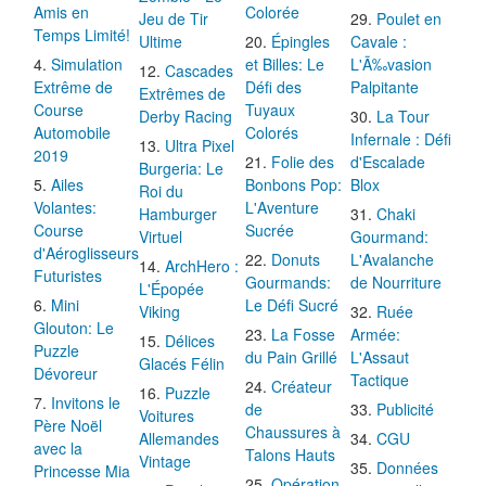
Amis en
Colorée
Jeu de Tir
Poulet en
Temps Limité!
Ultime
Épingles
Cavale :
Simulation
et Billes: Le
L'Ã‰vasion
Cascades
Extrême de
Défi des
Palpitante
Extrêmes de
Course
Tuyaux
Derby Racing
La Tour
Automobile
Colorés
Infernale : Défi
Ultra Pixel
2019
Folie des
d'Escalade
Burgeria: Le
Ailes
Bonbons Pop:
Blox
Roi du
Volantes:
L'Aventure
Hamburger
Chaki
Course
Sucrée
Virtuel
Gourmand:
d'Aéroglisseurs
Donuts
L'Avalanche
ArchHero :
Futuristes
Gourmands:
de Nourriture
L'Épopée
Mini
Le Défi Sucré
Viking
Ruée
Glouton: Le
La Fosse
Armée:
Délices
Puzzle
du Pain Grillé
L'Assaut
Glacés Félin
Dévoreur
Tactique
Créateur
Puzzle
Invitons le
de
Publicité
Voitures
Père Noël
Chaussures à
Allemandes
CGU
avec la
Talons Hauts
Vintage
Données
Princesse Mia
Opération