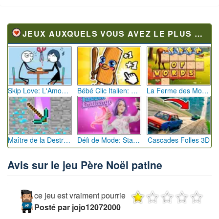
JEUX AUXQUELS VOUS AVEZ LE PLUS JOUÉ
Skip Love: L'Amour en Péril
Bébé Clic Italien: La Folie des Petits Bambins
La Ferme des Mots - Cultivez votre Vocabulaire
Maître de la Destruction: Fusion de Pioches
Défi de Mode: Star du Podium
Cascades Folles 3D
Avis sur le jeu Père Noël patine
ce jeu est vraiment pourrie
Posté par jojo12072000