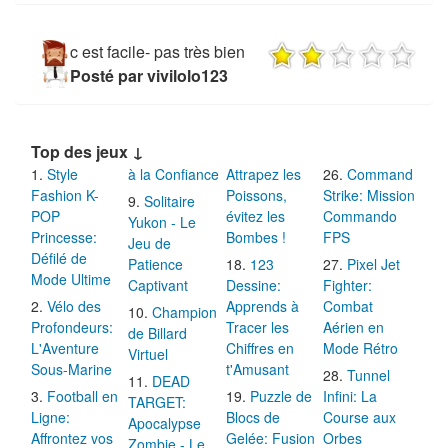
c est facile- pas très bien
Posté par vivilolo123
Top des jeux ↓
Style
à la Confiance
Attrapez les
Command
Fashion K-
Poissons,
Strike: Mission
Solitaire
POP
évitez les
Commando
Yukon - Le
Princesse:
Bombes !
FPS
Jeu de
Défilé de
Patience
123
Pixel Jet
Mode Ultime
Captivant
Dessine:
Fighter:
Vélo des
Apprends à
Combat
Champion
Profondeurs:
Tracer les
Aérien en
de Billard
L'Aventure
Chiffres en
Mode Rétro
Virtuel
Sous-Marine
t'Amusant
Tunnel
DEAD
Football en
Puzzle de
Infini: La
TARGET:
Ligne:
Blocs de
Course aux
Apocalypse
Affrontez vos
Gelée: Fusion
Orbes
Zombie - Le