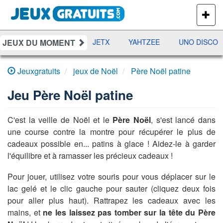
PLUS
DE
JEUX
JEUX DU MOMENT
DAMES
RAMI
JETX
YAHTZEE
UNO DISCO
Jeuxgratuits
jeux de Noël
Père Noël patine
Jeu
Père Noël patine
C'est la veille de Noël et le
Père Noël
, s'est lancé dans
une course contre la montre pour récupérer le plus de
cadeaux possible en... patins à glace ! Aidez-le à garder
l'équilibre et à
ramasser les précieux cadeaux !
Pour jouer, utilisez votre souris pour vous déplacer sur le
lac gelé et le clic gauche pour sauter (cliquez deux fois
pour aller plus haut). Rattrapez les cadeaux avec les
mains, et
ne les laissez pas tomber sur la tête du Père