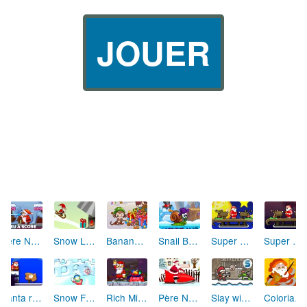
JOUER
Père Noël (Deep Freeze)
Bananas 3 Christmas Holidays
Snow Line
Snail Bob 6
Super Santa Kick 2
Super Santa Kick 3
Santa run : 60 seconds
Snow Fortress Attack
Rich Mine 2 : Xmas Pack
Père Noël : Scooter des neiges
Slay with Santa
Coloriage Papa Noël