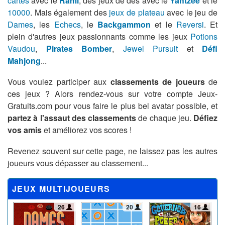
cartes
avec le
Rami
, des jeux de dés avec le
Yahtzee
et le
10000
. Mais également des
jeux de plateau
avec le jeu de
Dames
, les
Echecs
, le
Backgammon
et le
Reversi
. Et
plein d'autres jeux passionnants comme les jeux
Potions
Vaudou
,
Pirates Bomber
,
Jewel Pursuit
et
Défi
Mahjong
...
Vous voulez participer aux
classements de joueurs
de
ces jeux ? Alors rendez-vous sur votre compte Jeux-
Gratuits.com pour vous faire le plus bel avatar possible, et
partez à l'assaut des classements
de chaque jeu.
Défiez
vos amis
et améliorez vos scores !
Revenez souvent sur cette page, ne laissez pas les autres
joueurs vous dépasser au classement...
JEUX MULTIJOUEURS
26
20
16