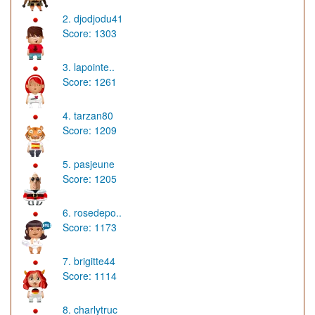
2.
djodjodu41
Score:
1303
3.
lapointe..
Score:
1261
4.
tarzan80
Score:
1209
5.
pasjeune
Score:
1205
6.
rosedepo..
Score:
1173
7.
brigitte44
Score:
1114
8.
charlytruc