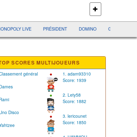
PLUS
DE
JEUX
OLY LIVE
PRÉSIDENT
DOMINO
GOLD MINE
AV
TOP SCORES MULTIJOUEURS
Classement général
1.
adam93310
Score:
1939
Dames
2.
Lety58
Rami
Score:
1882
Uno Disco
3.
lericounet
Score:
1850
Yahtzee