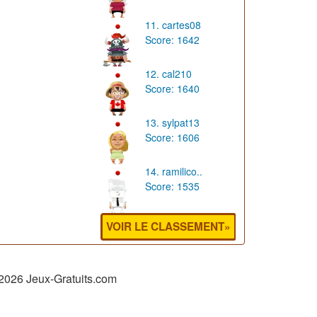
11.
cartes08
Score:
1642
12.
cal210
Score:
1640
13.
sylpat13
Score:
1606
14.
ramilico..
Score:
1535
VOIR LE CLASSEMENT
2026 Jeux-Gratuits.com