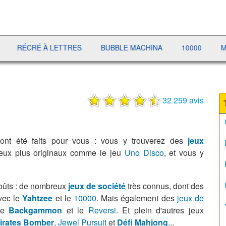
RÉCRÉ À LETTRES
BUBBLE MACHINA
10000
MONOP
32 259 avis
ont été faits pour vous : vous y trouverez des
jeux
eux plus originaux comme le jeu
Uno Disco
, et vous y
 goûts : de nombreux
jeux de société
très connus, dont des
vec le
Yahtzee
et le
10000
. Mais également des
jeux de
le
Backgammon
et le
Reversi
. Et plein d'autres jeux
irates Bomber
,
Jewel Pursuit
et
Défi Mahjong
...