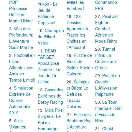
POP
évitez les
Commando
Yukon - Le
Princesse:
Bombes !
FPS
Jeu de
Défilé de
Patience
123
Pixel Jet
Mode Ultime
Captivant
Dessine:
Fighter:
Vélo des
Apprends à
Combat
Champion
Profondeurs:
Tracer les
Aérien en
de Billard
L'Aventure
Chiffres en
Mode Rétro
Virtuel
Sous-Marine
t'Amusant
Tunnel
DEAD
Football en
Puzzle de
Infini: La
TARGET:
Ligne:
Blocs de
Course aux
Apocalypse
Affrontez vos
Gelée: Fusion
Orbes
Zombie - Le
Amis en
Colorée
Jeu de Tir
Poulet en
Temps Limité!
Ultime
Épingles
Cavale :
Simulation
et Billes: Le
L'Ã‰vasion
Cascades
Extrême de
Défi des
Palpitante
Extrêmes de
Course
Tuyaux
Derby Racing
La Tour
Automobile
Colorés
Infernale : Défi
Ultra Pixel
2019
Folie des
d'Escalade
Burgeria: Le
Ailes
Bonbons Pop:
Blox
Roi du
Volantes:
L'Aventure
Hamburger
Chaki