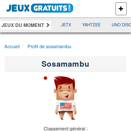
PLUS
DE
JEUX
JEUX DU MOMENT
DAMES
RAMI
JETX
YAHTZEE
UNO DIS
Accueil
Profil de sosamambu
Sosamambu
Classement général :