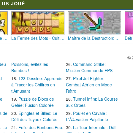
LUS JOUÉ
Bébé Clic Italien: La Folie des Petits Bambins
La Ferme des Mots - Cultivez votre Vocabulaire
Maître de la Destruction: Fusion de Pioches
© 
 Jeu
Poissons, évitez les
Command Strike:
Bombes !
Mission Commando FPS
d
123 Dessine: Apprends
Pixel Jet Fighter:
à Tracer les Chiffres en
Combat Aérien en Mode
t'Amusant
Rétro
Le
Puzzle de Blocs de
Tunnel Infini: La Course
Gelée: Fusion Colorée
aux Orbes
s de
Épingles et Billes: Le
Poulet en Cavale :
Défi des Tuyaux Colorés
L'Ã‰vasion Palpitante
: Le
Folie des Bonbons Pop:
La Tour Infernale : Défi