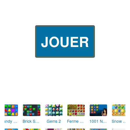
JOUER
Candy Crush
Brick Shooter
Gems 2
Ferme de Rêves
1001 Nuits
Snow Queen 4