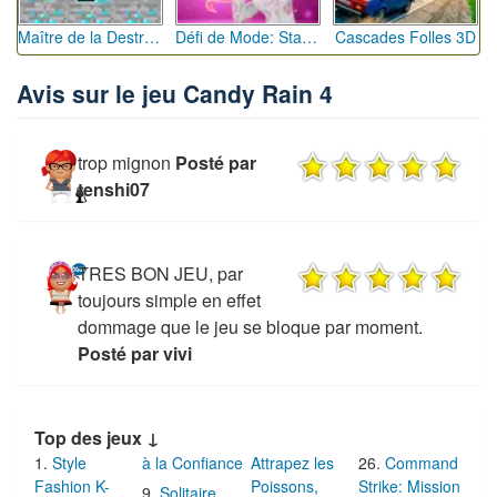
Maître de la Destruction: Fusion de Pioches
Défi de Mode: Star du Podium
Cascades Folles 3D
Avis sur le jeu Candy Rain 4
trop mignon
Posté par
tenshi07
TRES BON JEU, par
toujours simple en effet
dommage que le jeu se bloque par moment.
Posté par vivi
Top des jeux ↓
Style
à la Confiance
Attrapez les
Command
Fashion K-
Poissons,
Strike: Mission
Solitaire