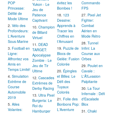
POP
évitez les
Commando
Yukon - Le
Princesse:
Bombes !
FPS
Jeu de
Défilé de
Patience
123
Pixel Jet
Mode Ultime
Captivant
Dessine:
Fighter:
Vélo des
Apprends à
Combat
Champion
Profondeurs:
Tracer les
Aérien en
de Billard
L'Aventure
Chiffres en
Mode Rétro
Virtuel
Sous-Marine
t'Amusant
Tunnel
DEAD
Football en
Puzzle de
Infini: La
TARGET:
Ligne:
Blocs de
Course aux
Apocalypse
Affrontez vos
Gelée: Fusion
Orbes
Zombie - Le
Amis en
Colorée
Jeu de Tir
Poulet en
Temps Limité!
Ultime
Épingles
Cavale :
Simulation
et Billes: Le
L'Ã‰vasion
Cascades
Extrême de
Défi des
Palpitante
Extrêmes de
Course
Tuyaux
Derby Racing
La Tour
Automobile
Colorés
Infernale : Défi
Ultra Pixel
2019
Folie des
d'Escalade
Burgeria: Le
Ailes
Bonbons Pop:
Blox
Roi du
Volantes:
L'Aventure
Hamburger
Chaki