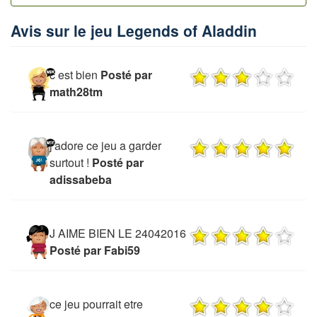
Avis sur le jeu Legends of Aladdin
c est bien
Posté par
math28tm
j'adore ce jeu a garder
surtout !
Posté par
adissabeba
J AIME BIEN LE 24042016
Posté par Fabi59
ce jeu pourrait etre