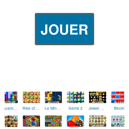
JOUER
Square Assembler
Le Mineur
Gems 2
Jewel Quest
Blocky
Rise of Atlantis