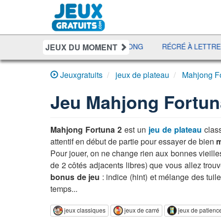
JEUX DU MOMENT
UNO DISCO
DÉFI MAHJONG
RÉCRÉ À LETTRES
B
Jeuxgratuits
jeux de plateau
Mahjong Fo
Jeu
Mahjong Fortun
Mahjong Fortuna 2
est un
jeu de plateau
class
attentif en début de partie pour essayer de bien
m
Pour jouer, on ne change rien aux bonnes vieilles
de 2 côtés adjacents libres) que vous allez trouv
bonus de jeu
: indice (hint) et mélange des tui
temps...
jeux classiques
jeux de carré
jeux de patienc