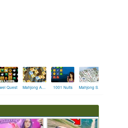
Mahjongg 3D
Jewel Academy
Mahjong Pokemon
Freecell Solitaire