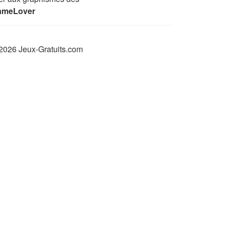
GameLover
2026 Jeux-Gratuits.com