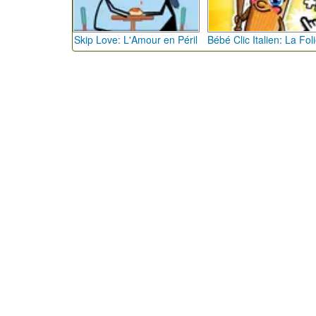
Skip Love: L'Amour en Péril