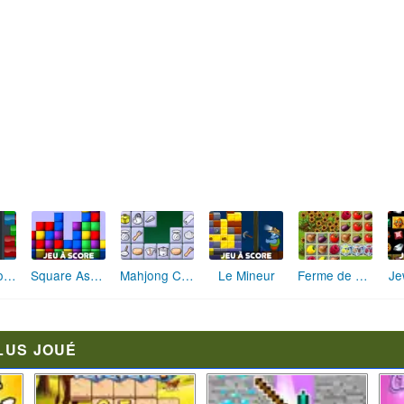
Snow Queen 4
Candy Crush Saga
Atlantis Quest
Text Twist 2
Mahjong Tower
LUS JOUÉ