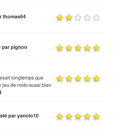
r thomas64
 par pignon
aisait longtemps que
n jeu de moto aussi bien
4
sté par yanolo10