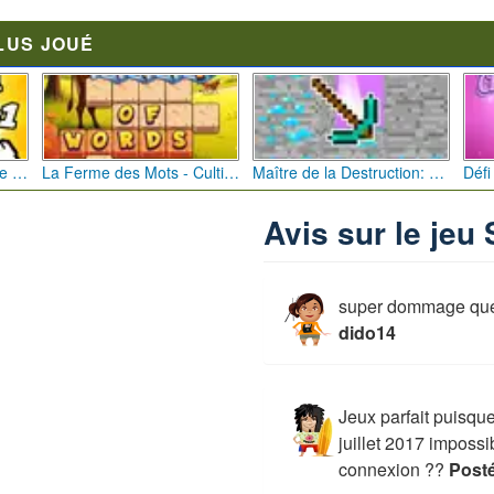
LUS JOUÉ
Bébé Clic Italien: La Folie des Petits Bambins
La Ferme des Mots - Cultivez votre Vocabulaire
Maître de la Destruction: Fusion de Pioches
Avis sur le jeu
super dommage que 
dido14
Jeux parfait puisqu
juillet 2017 impossi
connexion ??
Posté