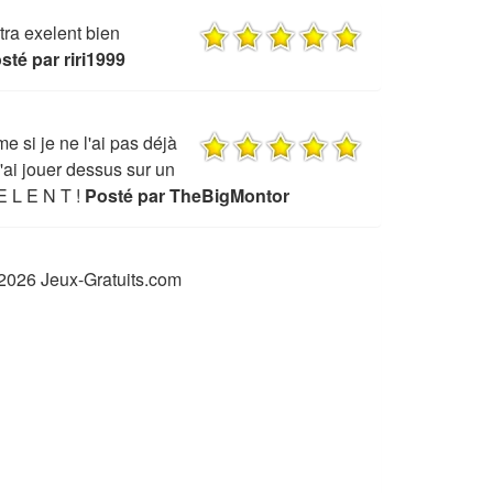
tra exelent bien
sté par riri1999
 si je ne l'ai pas déjà
j'ai jouer dessus sur un
 E L E N T !
Posté par TheBigMontor
2026 Jeux-Gratuits.com