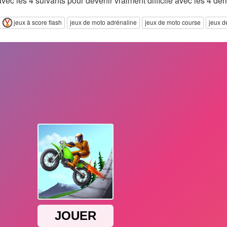
ec les 4 suivants pour devenir vraiment difficile avec les 4 dern
jeux à score flash
jeux de moto adrénaline
jeux de moto course
jeux d