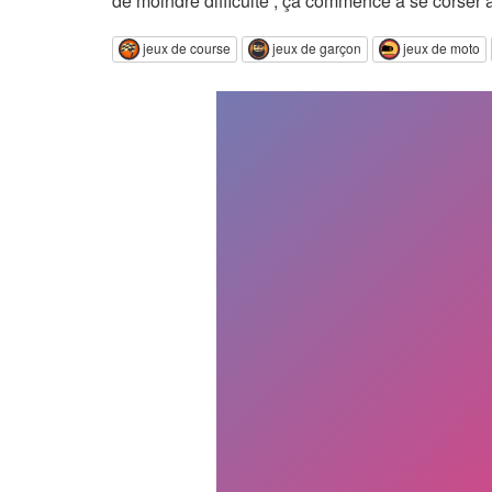
de moindre difficulté , ça commence à se corser av
jeux de course
jeux de garçon
jeux de moto