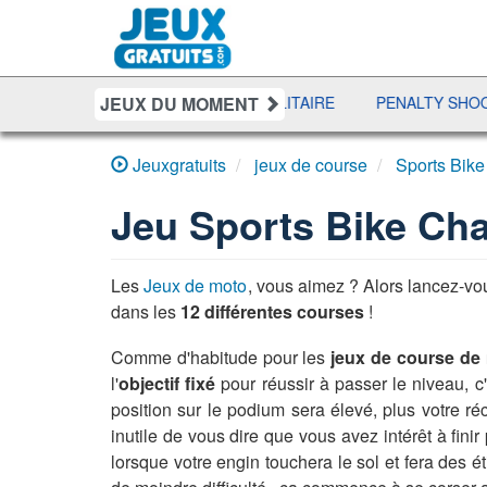
JEUX DU MOMENT
ILLE NAVALE
DUO SOLITAIRE
PENALTY SHOOT OUT
Jeuxgratuits
jeux de course
Sports Bike
Jeu
Sports Bike Cha
Les
Jeux de moto
, vous aimez ? Alors lancez-vo
dans les
12 différentes courses
!
Comme d'habitude pour les
jeux de course de
l'
objectif fixé
pour réussir à passer le niveau, c
position sur le podium sera élevé, plus votre 
inutile de vous dire que vous avez intérêt à fini
lorsque votre engin touchera le sol et fera des ét