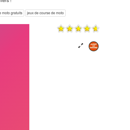
iers !
e moto gratuits
jeux de course de moto