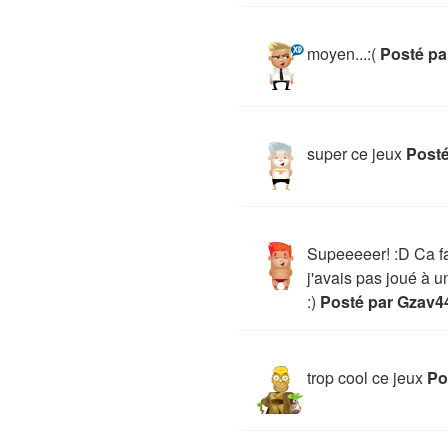
moyen...:(
Posté pa
super ce jeux
Posté
Supeeeeer! :D Ca f
j'avais pas joué à u
:)
Posté par Gzav4
trop cool ce jeux
Po