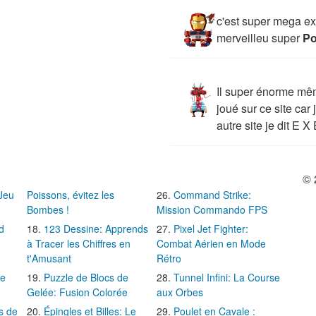
c'est super mega ex
merveilleu super
Po
Il super énorme même
joué sur ce site car 
autre site je dit E X
© 
 Jeu
Poissons, évitez les
Command Strike:
Bombes !
Mission Commando FPS
d
123 Dessine: Apprends
Pixel Jet Fighter:
à Tracer les Chiffres en
Combat Aérien en Mode
t'Amusant
Rétro
Le
Puzzle de Blocs de
Tunnel Infini: La Course
Gelée: Fusion Colorée
aux Orbes
s de
Épingles et Billes: Le
Poulet en Cavale :