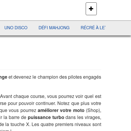
PLUS
DE
JEUX
CO
DÉFI MAHJONG
RÉCRÉ À LETTRES
BUBBLE MA
enge
et devenez le champion des pilotes engagés
s. Avant chaque course, vous pourrez voir quel est
urse pour pouvoir continuer. Notez que plus votre
t que vous pourrez
améliorer votre moto
(Shop),
ir la barre de
puissance turbo
dans les virages,
de de la touche X. Les quatre premiers niveaux sont