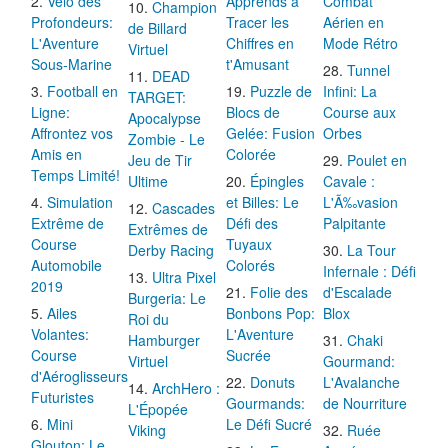
Vélo des
Apprends à
Combat
Champion
Profondeurs:
Tracer les
Aérien en
de Billard
L'Aventure
Chiffres en
Mode Rétro
Virtuel
Sous-Marine
t'Amusant
Tunnel
DEAD
Football en
Puzzle de
Infini: La
TARGET:
Ligne:
Blocs de
Course aux
Apocalypse
Affrontez vos
Gelée: Fusion
Orbes
Zombie - Le
Amis en
Colorée
Jeu de Tir
Poulet en
Temps Limité!
Ultime
Épingles
Cavale :
Simulation
et Billes: Le
L'Ã‰vasion
Cascades
Extrême de
Défi des
Palpitante
Extrêmes de
Course
Tuyaux
Derby Racing
La Tour
Automobile
Colorés
Infernale : Défi
Ultra Pixel
2019
Folie des
d'Escalade
Burgeria: Le
Ailes
Bonbons Pop:
Blox
Roi du
Volantes:
L'Aventure
Hamburger
Chaki
Course
Sucrée
Virtuel
Gourmand:
d'Aéroglisseurs
Donuts
L'Avalanche
ArchHero :
Futuristes
Gourmands:
de Nourriture
L'Épopée
Mini
Le Défi Sucré
Viking
Ruée
Glouton: Le