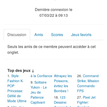
Dernière connexion le
07/03/22 à 09:13
Discussion
Amis
Scores
Jeux favoris
Seuls les amis de ce membre peuvent accéder à cet
onglet.
Top des jeux ↓
Style
à la Confiance
Attrapez les
Command
Fashion K-
Poissons,
Strike: Mission
Solitaire
POP
évitez les
Commando
Yukon - Le
Princesse:
Bombes !
FPS
Jeu de
Défilé de
Patience
123
Pixel Jet
Mode Ultime
Captivant
Dessine:
Fighter: