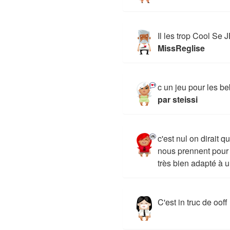
Il les trop Cool Se
MissReglise
c un jeu pour les be
par steissi
c'est nul on dirait q
nous prennent pour 
très bien adapté à un
C'est in truc de ooff