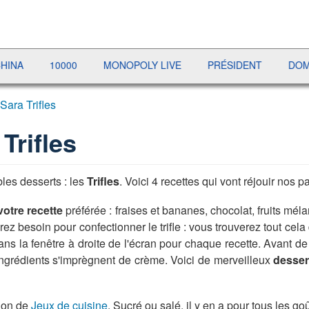
0000
MONOPOLY LIVE
PRÉSIDENT
DOMINO
GO
Sara Trifles
Trifles
les desserts : les
Trifles
. Voici 4 recettes qui vont réjouir nos pa
votre recette
préférée : fraises et bananes, chocolat, fruits mé
z besoin pour confectionner le trifle : vous trouverez tout cela d
ans la fenêtre à droite de l'écran pour chaque recette. Avant d
ingrédients s'imprègnent de crème. Voici de merveilleux
dessert
tion de
Jeux de cuisine
. Sucré ou salé, il y en a pour tous les goû