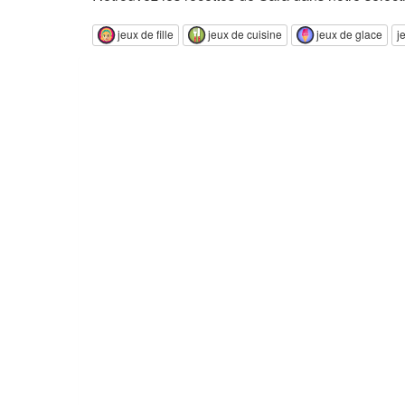
jeux de fille
jeux de cuisine
jeux de glace
j