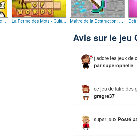
Bébé Clic Italien: La Folie des Petits Bambins
La Ferme des Mots - Cultivez votre Vocabulaire
Maître de la Destruction: Fusion de Pioches
Avis sur le jeu 
j adore les jeux de 
par superophelie
ce jeu de faire des
gregre37
super jeux
Posté p