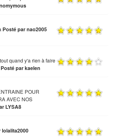
 Anomymous
a
Posté par nao2005
tout quand y'a rien à faire
Posté par kaelen
'ENTRAINE POUR
RA AVEC NOS
par LYSA8
 lolalita2000