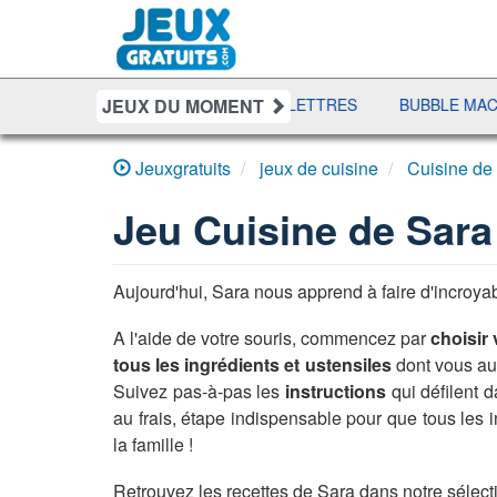
JEUX DU MOMENT
 MAHJONG
RÉCRÉ À LETTRES
BUBBLE MACHINA
1
Jeuxgratuits
jeux de cuisine
Cuisine de 
Jeu
Cuisine de Sara 
Aujourd'hui, Sara nous apprend à faire d'incroyab
A l'aide de votre souris, commencez par
choisir 
tous les ingrédients et ustensiles
dont vous aure
Suivez pas-à-pas les
instructions
qui défilent d
au frais, étape indispensable pour que tous les 
la famille !
Retrouvez les recettes de Sara dans notre sélec