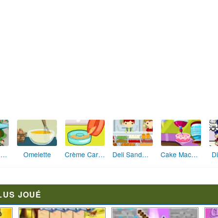
Papa's Donuteria
Omelette
Crème Caramel
Deli Sandwich
Cake Machine
D
LUS JOUÉ