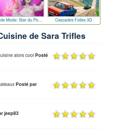
Défi de Mode: Star du Podium
Cascades Folles 3D
Cuisine de Sara Trifles
cuisine alors cool
Posté
 gateaux
Posté par
ar jeep83