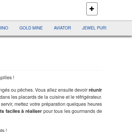
PLUS
DE
JEUX
LD MINE
AVIATOR
JEWEL PURSUIT
SHERIFF POKE
pilles !
langés ou pêches. Vous allez ensuite devoir
réunir
ans les placards de la cuisine et le réfrigérateur.
e servir, mettez votre préparation quelques heures
s faciles à réaliser
pour tous les gourmands de
ts !