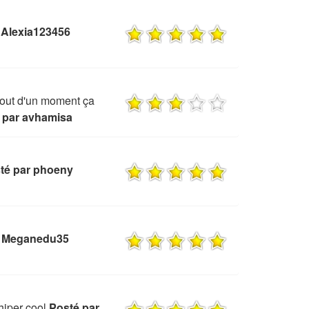
 Alexia123456
bout d'un moment ça
 par avhamisa
té par phoeny
r Meganedu35
 hiper cool
Posté par