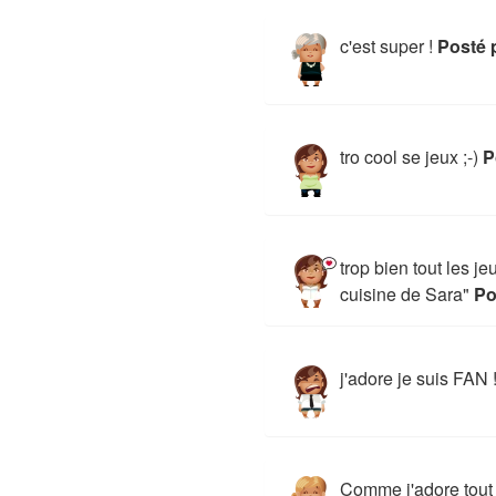
c'est super !
Posté 
tro cool se jeux ;-)
P
trop bien tout les j
cuisine de Sara"
Po
j'adore je suis FAN !
Comme j'adore tout