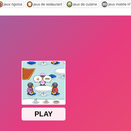
jeux rigolos
jeux de restaurant
jeux de cuisine
jeux mobile 