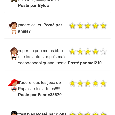
Posté par Bylou
j'adore ce jeu
Posté par
anais7
super un peu moins bien
que les autres papa's mais
coooooooool quand meme
Posté par moi210
J'adore tous les jeux de
Papa's je les adores!!!!!
Posté par Fanny33670
c'est bien
Posté par cloha