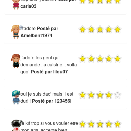
carla03
J'adore
Posté par
Amelbent1974
j'adore les gent qui
demande ,la cuisine... voila
quoi
Posté par lilou07
oui je suis dac' mais il est
dur!!!
Posté par 123456i
je kif trop si vous vouler etre
mon ami jaccepte bien