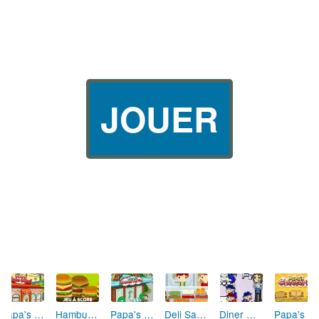
JOUER
Papa's Taco Mia
Hamburger
Papa's Donuteria
Papa's Cheeseria
Deli Sandwich
Diner Dash