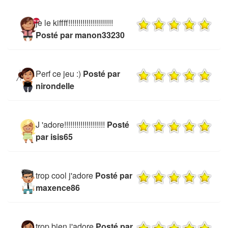
je le kiffff!!!!!!!!!!!!!!!!!!!!!!
Posté par manon33230
Perf ce jeu :)
Posté par
nirondelle
J 'adore!!!!!!!!!!!!!!!!!!!!
Posté
par isis65
trop cool j'adore
Posté par
maxence86
trop bien j'adore
Posté par