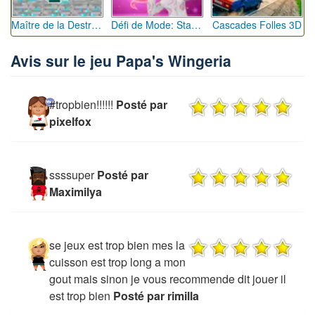
Maître de la Destruction: Fusion de Pioches
Défi de Mode: Star du Podium
Cascades Folles 3D
Avis sur le jeu Papa's Wingeria
#tropbien!!!!!!
Posté par
pixelfox
ssssuper
Posté par
Maximilya
se jeux est trop bien mes la
cuisson est trop long a mon
gout mais sinon je vous recommende dit jouer il
est trop bien
Posté par rimilla