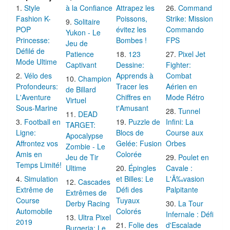
Style
à la Confiance
Attrapez les
Command
Fashion K-
Poissons,
Strike: Mission
Solitaire
POP
évitez les
Commando
Yukon - Le
Princesse:
Bombes !
FPS
Jeu de
Défilé de
Patience
123
Pixel Jet
Mode Ultime
Captivant
Dessine:
Fighter:
Vélo des
Apprends à
Combat
Champion
Profondeurs:
Tracer les
Aérien en
de Billard
L'Aventure
Chiffres en
Mode Rétro
Virtuel
Sous-Marine
t'Amusant
Tunnel
DEAD
Football en
Puzzle de
Infini: La
TARGET:
Ligne:
Blocs de
Course aux
Apocalypse
Affrontez vos
Gelée: Fusion
Orbes
Zombie - Le
Amis en
Colorée
Jeu de Tir
Poulet en
Temps Limité!
Ultime
Épingles
Cavale :
Simulation
et Billes: Le
L'Ã‰vasion
Cascades
Extrême de
Défi des
Palpitante
Extrêmes de
Course
Tuyaux
Derby Racing
La Tour
Automobile
Colorés
Infernale : Défi
Ultra Pixel
2019
Folie des
d'Escalade
Burgeria: Le