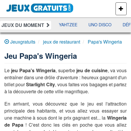
PLUS
DE
JEUX
JEUX DU MOMENT
S
RAMI
JETX
YAHTZEE
UNO DISCO
DÉFI
Jeuxgratuits
jeux de restaurant
Papa's Wingeria
Jeu
Papa's Wingeria
Le
jeu Papa's Wingeria
, superbe
jeu de cuisine
, va vous
entraîner dans une drôle d'aventure : heureux gagnant d'un
billet pour
Starlight City
, vous faites vos bagages et partez
à la découverte de cette ville magnifique.
En arrivant, vous découvrez que le jeu est l'attraction
principale des habitants, et vous allez vous essayer sur
une machine à sous dont le prix gagnant est... la
Wingeria
de Papa
! C'est donc les clés en poche que vous allez