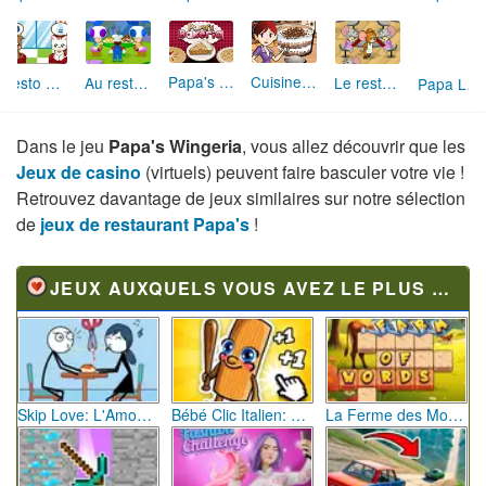
Papa's Bakeria
Cuisine de Sara Trifles
Papa Louie 2 : l'Attaque des Burgers
Resto des Animaux
Au restaurant de Mario
Le restaurant de Jerry
Dans le jeu
Papa's Wingeria
, vous allez découvrir que les
Jeux de casino
(virtuels) peuvent faire basculer votre vie !
Retrouvez davantage de jeux similaires sur notre sélection
de
jeux de restaurant Papa's
!
JEUX AUXQUELS VOUS AVEZ LE PLUS JOUÉ
Skip Love: L'Amour en Péril
Bébé Clic Italien: La Folie des Petits Bambins
La Ferme des Mots - Cultivez votre Vocabulaire