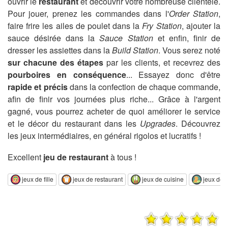
ouvrir le
restaurant
et découvrir votre nombreuse clientèle.
Pour jouer, prenez les commandes dans l'
Order Station
,
faire frire les ailes de poulet dans la
Fry Station
, ajouter la
sauce désirée dans la
Sauce Station
et enfin, finir de
dresser les assiettes dans la
Build Station
. Vous serez noté
sur chacune des étapes
par les clients, et recevrez des
pourboires en conséquence
... Essayez donc d'être
rapide et précis
dans la confection de chaque commande,
afin de finir vos journées plus riche... Grâce à l'argent
gagné, vous pourrez acheter de quoi améliorer le service
et le décor du restaurant dans les
Upgrades
. Découvrez
les jeux intermédiaires, en général rigolos et lucratifs !
Excellent
jeu de restaurant
à tous !
jeux de fille
jeux de restaurant
jeux de cuisine
jeux de 