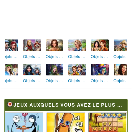
Objets Cachés Restes cachés
Objets Cachés La Chapelle des Templiers
Objets Cachés Réunion d'Amis
Objets Cachés Excursion en Famille
Objets Cachés Civilisation Secrète
Objets Cachés Plus qu'une Légende
Objets Cachés Malédiction Royale
Objets Cachés Station de Ski Miracle
Objets Cachés Aube Éternelle
Objets Cachés Ruée vers l'Or
Objets Cachés Le Cirque de la Peur
Objets Cachés Recommencer
JEUX AUXQUELS VOUS AVEZ LE PLUS JOUÉ