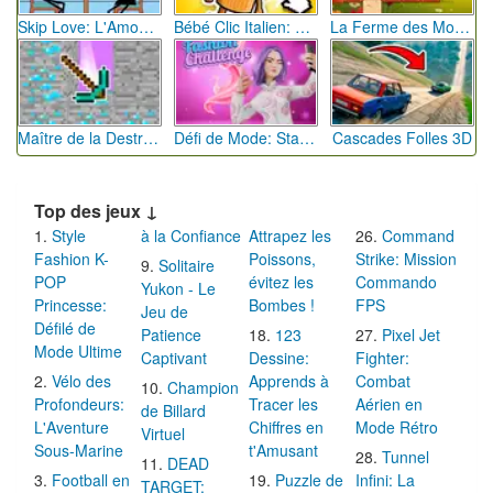
Skip Love: L'Amour en Péril
Bébé Clic Italien: La Folie des Petits Bambins
La Ferme des Mots - Cultivez votre Vocabulaire
Maître de la Destruction: Fusion de Pioches
Défi de Mode: Star du Podium
Cascades Folles 3D
Top des jeux ↓
Style
à la Confiance
Attrapez les
Command
Fashion K-
Poissons,
Strike: Mission
Solitaire
POP
évitez les
Commando
Yukon - Le
Princesse:
Bombes !
FPS
Jeu de
Défilé de
Patience
123
Pixel Jet
Mode Ultime
Captivant
Dessine:
Fighter:
Vélo des
Apprends à
Combat
Champion
Profondeurs:
Tracer les
Aérien en
de Billard
L'Aventure
Chiffres en
Mode Rétro
Virtuel
Sous-Marine
t'Amusant
Tunnel
DEAD
Football en
Puzzle de
Infini: La
TARGET: