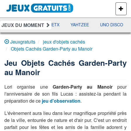
PLUS
DE
JEUX
JEUX DU MOMENT
DAMES
RAMI
JETX
YAHTZEE
UNO DISCO
Jeuxgratuits
jeux d'objets cachés
Objets Cachés Garden-Party au Manoir
Jeu
Objets Cachés Garden-Party
au Manoir
Lori organise une
Garden-Party au Manoir
pour
l'anniversaire de son fils Lucas : assistez-la pendant la
préparation de ce
jeu d'observation
.
L'évènement aura lieu dans leur magnifique propriété près
de la ville, entourée de nature et d'air pur. C'est un endroit
parfait pour les fêtes et les amis de la famille adorent y