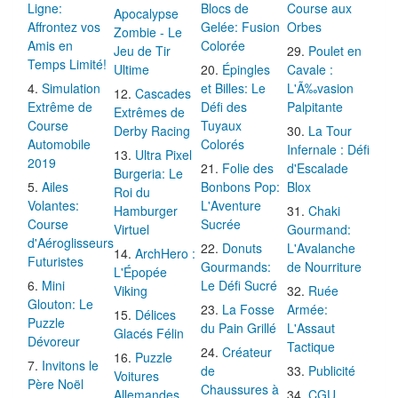
Ligne:
Blocs de
Course aux
Apocalypse
Affrontez vos
Gelée: Fusion
Orbes
Zombie - Le
Amis en
Colorée
Jeu de Tir
Poulet en
Temps Limité!
Ultime
Épingles
Cavale :
Simulation
et Billes: Le
L'Ã‰vasion
Cascades
Extrême de
Défi des
Palpitante
Extrêmes de
Course
Tuyaux
Derby Racing
La Tour
Automobile
Colorés
Infernale : Défi
Ultra Pixel
2019
Folie des
d'Escalade
Burgeria: Le
Ailes
Bonbons Pop:
Blox
Roi du
Volantes:
L'Aventure
Hamburger
Chaki
Course
Sucrée
Virtuel
Gourmand:
d'Aéroglisseurs
Donuts
L'Avalanche
ArchHero :
Futuristes
Gourmands:
de Nourriture
L'Épopée
Mini
Le Défi Sucré
Viking
Ruée
Glouton: Le
La Fosse
Armée:
Délices
Puzzle
du Pain Grillé
L'Assaut
Glacés Félin
Dévoreur
Tactique
Créateur
Puzzle
Invitons le
de
Publicité
Voitures
Père Noël
Chaussures à
Allemandes
CGU