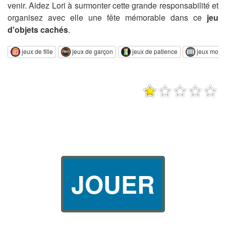
venir. Aidez Lori à surmonter cette grande responsabilité et
organisez avec elle une fête mémorable dans ce
jeu
d'objets cachés
.
jeux de fille
jeux de garçon
jeux de patience
jeux mobi
JOUER