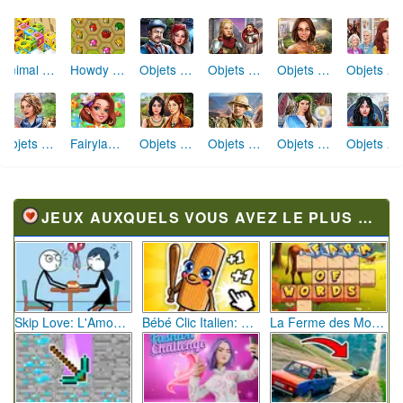
Animal Cubes
Objets Cachés Restes cachés
Objets Cachés La Chapelle des Templiers
Objets Cachés Réunion d'Amis
Objets Cachés Rénovation de Maison
Howdy Farm
Objets Cachés Excursion en Famille
Fairyland Merge & Magic
Objets Cachés Civilisation Secrète
Objets Cachés Plus qu'une Légende
Objets Cachés Malédiction Royale
Objets Cachés Station de Ski Miracle
JEUX AUXQUELS VOUS AVEZ LE PLUS JOUÉ
Skip Love: L'Amour en Péril
Bébé Clic Italien: La Folie des Petits Bambins
La Ferme des Mots - Cultivez votre Vocabulaire