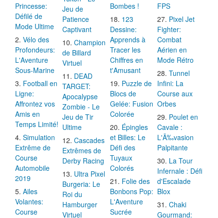
Princesse:
Bombes !
FPS
Jeu de
Défilé de
Patience
123
Pixel Jet
Mode Ultime
Captivant
Dessine:
Fighter:
Vélo des
Apprends à
Combat
Champion
Profondeurs:
Tracer les
Aérien en
de Billard
L'Aventure
Chiffres en
Mode Rétro
Virtuel
Sous-Marine
t'Amusant
Tunnel
DEAD
Football en
Puzzle de
Infini: La
TARGET:
Ligne:
Blocs de
Course aux
Apocalypse
Affrontez vos
Gelée: Fusion
Orbes
Zombie - Le
Amis en
Colorée
Jeu de Tir
Poulet en
Temps Limité!
Ultime
Épingles
Cavale :
Simulation
et Billes: Le
L'Ã‰vasion
Cascades
Extrême de
Défi des
Palpitante
Extrêmes de
Course
Tuyaux
Derby Racing
La Tour
Automobile
Colorés
Infernale : Défi
Ultra Pixel
2019
Folie des
d'Escalade
Burgeria: Le
Ailes
Bonbons Pop:
Blox
Roi du
Volantes:
L'Aventure
Hamburger
Chaki
Course
Sucrée
Virtuel
Gourmand: