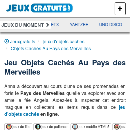
PLUS
DE
JEUX
JEUX DU MOMENT
DAMES
RAMI
JETX
YAHTZEE
UNO DISCO
Jeuxgratuits
jeux d'objets cachés
Objets Cachés Au Pays des Merveilles
Jeu
Objets Cachés Au Pays des
Merveilles
Anna a découvert au cours d'une de ses promenades en
forêt le
Pays des Merveilles
qu'elle va explorer avec son
amie la fée Angela. Aidez-les à inspecter cet endroit
magique en collectant les items requis dans ce
jeu
d'objets cachés
en ligne
.
jeux de fille
jeux de patience
jeux mobile HTML5
jeux d