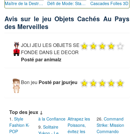
Maître de la Destruction: Fusion de Pioches
Défi de Mode: Star du Podium
Cascades Folles 3D
Avis sur le jeu Objets Cachés Au Pays
des Merveilles
JOLI JEU LES OBJETS SE
FONDE DANS LE DECOR
Posté par animalz
Bon jeu
Posté par jpurjeu
Top des jeux ↓
Style
à la Confiance
Attrapez les
Command
Fashion K-
Poissons,
Strike: Mission
Solitaire
POP
évitez les
Commando
Yukon - Le