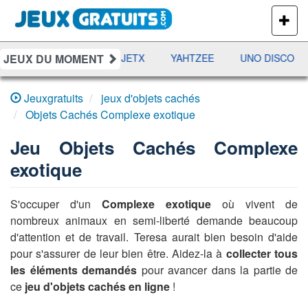
PLUS
DE
JEUX
JEUX DU MOMENT
DAMES
RAMI
JETX
YAHTZEE
UNO DISCO
Jeuxgratuits
jeux d'objets cachés
Objets Cachés Complexe exotique
Jeu
Objets Cachés Complexe
exotique
S'occuper d'un
Complexe exotique
où vivent de
nombreux animaux en semi-liberté demande beaucoup
d'attention et de travail. Teresa aurait bien besoin d'aide
pour s'assurer de leur bien être. Aidez-la à
collecter tous
les éléments demandés
pour avancer dans la partie de
ce
jeu d'objets cachés en ligne
!