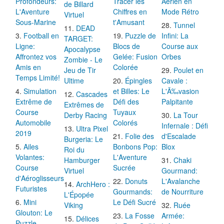
Profondeurs:
Tracer les
Aérien en
de Billard
L'Aventure
Chiffres en
Mode Rétro
Virtuel
Sous-Marine
t'Amusant
Tunnel
DEAD
Football en
Puzzle de
Infini: La
TARGET:
Ligne:
Blocs de
Course aux
Apocalypse
Affrontez vos
Gelée: Fusion
Orbes
Zombie - Le
Amis en
Colorée
Jeu de Tir
Poulet en
Temps Limité!
Ultime
Épingles
Cavale :
Simulation
et Billes: Le
L'Ã‰vasion
Cascades
Extrême de
Défi des
Palpitante
Extrêmes de
Course
Tuyaux
Derby Racing
La Tour
Automobile
Colorés
Infernale : Défi
Ultra Pixel
2019
Folie des
d'Escalade
Burgeria: Le
Ailes
Bonbons Pop:
Blox
Roi du
Volantes:
L'Aventure
Hamburger
Chaki
Course
Sucrée
Virtuel
Gourmand:
d'Aéroglisseurs
Donuts
L'Avalanche
ArchHero :
Futuristes
Gourmands:
de Nourriture
L'Épopée
Mini
Le Défi Sucré
Viking
Ruée
Glouton: Le
La Fosse
Armée:
Délices
Puzzle