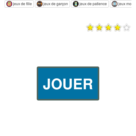
jeux de fille
jeux de garçon
jeux de patience
jeux mobi
JOUER