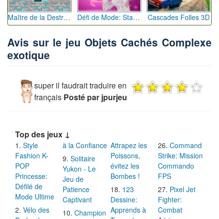
Maître de la Destruction: Fusion de Pioches
Défi de Mode: Star du Podium
Cascades Folles 3D
Avis sur le jeu Objets Cachés Complexe
exotique
super il faudrait traduire en
français
Posté par jpurjeu
Top des jeux ↓
Style
à la Confiance
Attrapez les
Command
Fashion K-
Poissons,
Strike: Mission
Solitaire
POP
évitez les
Commando
Yukon - Le
Princesse:
Bombes !
FPS
Jeu de
Défilé de
Patience
123
Pixel Jet
Mode Ultime
Captivant
Dessine:
Fighter:
Vélo des
Apprends à
Combat
Champion