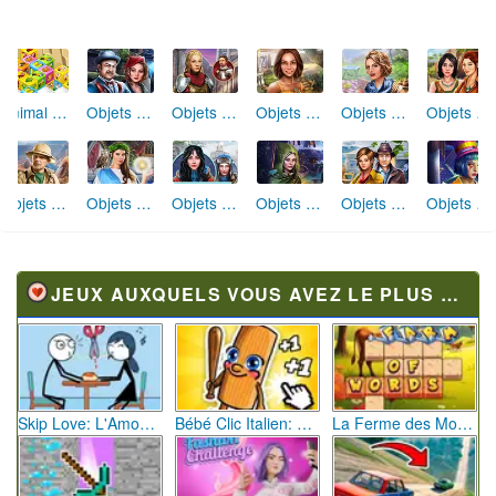
Animal Cubes
Objets Cachés Restes cachés
Objets Cachés La Chapelle des Templiers
Objets Cachés Réunion d'Amis
Objets Cachés Excursion en Famille
Objets Cachés Civilisation Secrète
Objets Cachés Plus qu'une Légende
Objets Cachés Malédiction Royale
Objets Cachés Station de Ski Miracle
Objets Cachés Aube Éternelle
Objets Cachés Ruée vers l'Or
Objets Cachés Le Cirque de la Peur
JEUX AUXQUELS VOUS AVEZ LE PLUS JOUÉ
Skip Love: L'Amour en Péril
Bébé Clic Italien: La Folie des Petits Bambins
La Ferme des Mots - Cultivez votre Vocabulaire