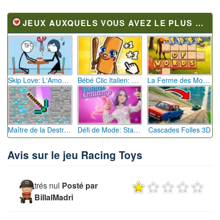
JEUX AUXQUELS VOUS AVEZ LE PLUS JOUÉ
Skip Love: L'Amour en Péril
Bébé Clic Italien: La Folie des Petits Bambins
La Ferme des Mots - Cultivez votre Vocabulaire
Maître de la Destruction: Fusion de Pioches
Défi de Mode: Star du Podium
Cascades Folles 3D
Avis sur le jeu Racing Toys
trés nul
Posté par
BillalMadri