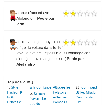
Je sus d'accord avc
Alejandro !!!
Posté par
lodo
Je trouve ce jeu moyen car
diriger la voiture dans le 1er
level relève de l'impossible !!! Dommage car
sinon je trouvais le jeu bien. :(
Posté par
AleJandro
Top des jeux ↓
Style
à la Confiance
Attrapez les
Command
Fashion K-
Poissons,
Strike: Mission
Solitaire
POP
évitez les
Commando
Yukon - Le
Princesse:
Bombes !
FPS
Jeu de