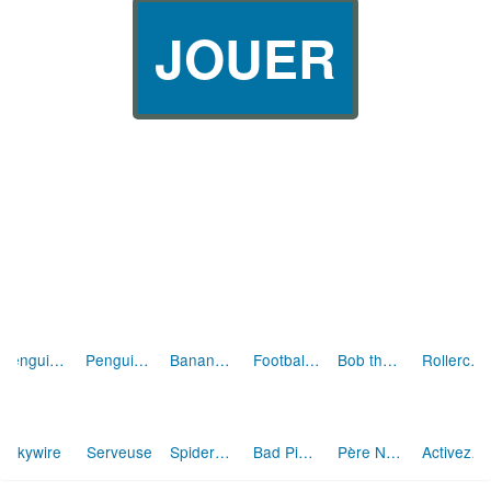
JOUER
Penguin Diner
Penguin Diner 2
Bananas 2
Football 4x4
Bob the Robber 2
Rollercoaster Rush
Serveuse
Spiderman
Père Noël (Deep Freeze)
Skywire
Bad Piggies HD
Activez les Minions (anglais)