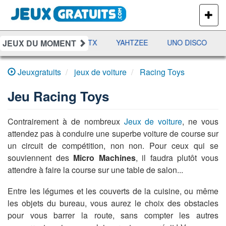
PLUS
DE
JEUX
JEUX DU MOMENT
AMES
RAMI
JETX
YAHTZEE
UNO DISCO
D
Jeuxgratuits
jeux de voiture
Racing Toys
Jeu
Racing Toys
Contrairement à de nombreux
Jeux de voiture
, ne vous
attendez pas à conduire une superbe voiture de course sur
un circuit de compétition, non non. Pour ceux qui se
souviennent des
Micro Machines
, il faudra plutôt vous
attendre à faire la course sur une table de salon...
Entre les légumes et les couverts de la cuisine, ou même
les objets du bureau, vous aurez le choix des obstacles
pour vous barrer la route, sans compter les autres