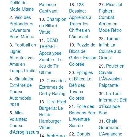
Défilé de
Patience
123
Pixel Jet
Mode Ultime
Captivant
Dessine:
Fighter:
Vélo des
Apprends à
Combat
Champion
Profondeurs:
Tracer les
Aérien en
de Billard
L'Aventure
Chiffres en
Mode Rétro
Virtuel
Sous-Marine
t'Amusant
Tunnel
DEAD
Football en
Puzzle de
Infini: La
TARGET:
Ligne:
Blocs de
Course aux
Apocalypse
Affrontez vos
Gelée: Fusion
Orbes
Zombie - Le
Amis en
Colorée
Jeu de Tir
Poulet en
Temps Limité!
Ultime
Épingles
Cavale :
Simulation
et Billes: Le
L'Ã‰vasion
Cascades
Extrême de
Défi des
Palpitante
Extrêmes de
Course
Tuyaux
Derby Racing
La Tour
Automobile
Colorés
Infernale : Défi
Ultra Pixel
2019
Folie des
d'Escalade
Burgeria: Le
Ailes
Bonbons Pop:
Blox
Roi du
Volantes:
L'Aventure
Hamburger
Chaki
Course
Sucrée
Virtuel
Gourmand:
d'Aéroglisseurs
Donuts
L'Avalanche
ArchHero :