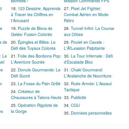
Bombes !
Mission Commando FPS
d
123 Dessine: Apprends
Pixel Jet Fighter:
à Tracer les Chiffres en
Combat Aérien en Mode
t'Amusant
Rétro
Le
Puzzle de Blocs de
Tunnel Infini: La Course
Gelée: Fusion Colorée
aux Orbes
s de
Épingles et Billes: Le
Poulet en Cavale :
Défi des Tuyaux Colorés
L'Ã‰vasion Palpitante
: Le
Folie des Bonbons Pop:
La Tour Infernale : Défi
uel
L'Aventure Sucrée
d'Escalade Blox
ée
Donuts Gourmands: Le
Chaki Gourmand:
Défi Sucré
L'Avalanche de Nourriture
in
La Fosse du Pain Grillé
Ruée Armée: L'Assaut
Tactique
Créateur de
Chaussures à Talons Hauts
Publicité
Opération Rigolote de
CGU
es
la Gorge
Données personnelles