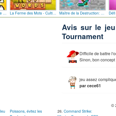
Bébé Clic Italien: La Folie des Petits Bambins
La Ferme des Mots - Cultivez votre Vocabulaire
Maître de la Destruction: Fusion de Pioches
Avis sur le je
Tournament
Difficile de battre l'
Sinon, bon concept
jeu assez compliqu
par cece61
© 
 Jeu
Poissons, évitez les
Command Strike: