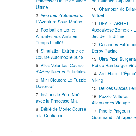
Princesse: Défilé de Mode
de Patience Captivant
Ultime
Champion de Billar
Vélo des Profondeurs:
Virtuel
L'Aventure Sous-Marine
DEAD TARGET:
Football en Ligne:
Apocalypse Zombie - 
Affrontez vos Amis en
Jeu de Tir Ultime
Temps Limité!
Cascades Extrême
Simulation Extrême de
Derby Racing
Course Automobile 2019
Ultra Pixel Burgeria
Ailes Volantes: Course
Roi du Hamburger Virt
d'Aéroglisseurs Futuristes
ArchHero : L'Épop
Mini Glouton: Le Puzzle
Viking
Dévoreur
Délices Glacés Fél
Invitons le Père Noël
Puzzle Voitures
avec la Princesse Mia
Allemandes Vintage
Défilé de Mode: Course
Pino le Pingouin
à la Confiance
Gourmand - Attrapez l