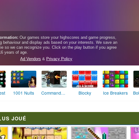
est
1001 Nuits
Blocky
Ice Breakers
Commando 3
LUS JOUÉ