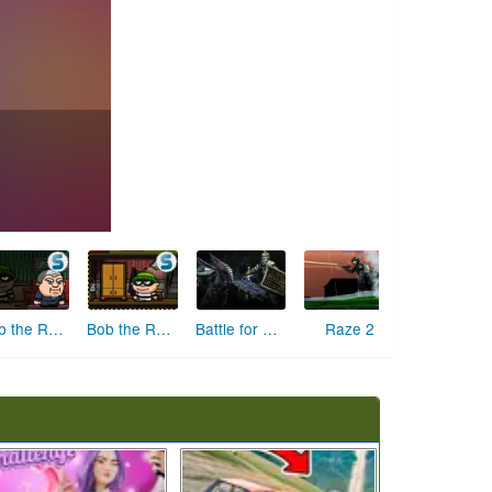
Battle for Darkness
Bob the Robber
Bob the Robber 2
Raze 2