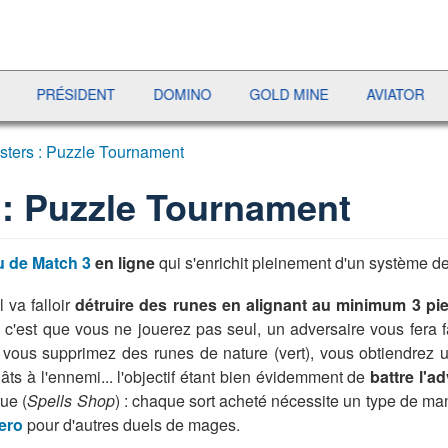
RÉSIDENT
DOMINO
GOLD MINE
AVIATOR
JEWE
sters : Puzzle Tournament
 : Puzzle Tournament
u de Match 3
en ligne
qui s'enrichit pleinement d'un système d
il va falloir
détruire des runes en alignant au minimum 3 pie
eu c'est que vous ne jouerez pas seul, un adversaire vous fera
si vous supprimez des runes de nature (vert), vous obtiendrez
ts à l'ennemi... l'objectif étant bien évidemment de
battre l'a
ue (
Spells Shop
) : chaque sort acheté nécessite un type de mana
ero
pour d'autres duels de mages.