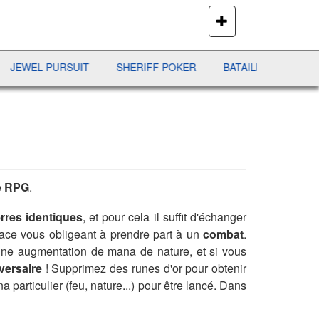
PLUS
DE
JEUX
L PURSUIT
SHERIFF POKER
BATAILLE NAVALE
DUO
e
RPG
.
rres identiques
, et pour cela il suffit d'échanger
 face vous obligeant à prendre part à un
combat
.
 une augmentation de mana de nature, et si vous
dversaire
! Supprimez des runes d'or pour obtenir
 particulier (feu, nature...) pour être lancé. Dans