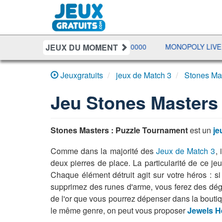
JEUX DU MOMENT
S
BUBBLE MACHINA
10000
MONOPOLY LIVE
P
Jeuxgratuits
jeux de Match 3
Stones Ma
Jeu
Stones Masters
Stones Masters : Puzzle Tournament
est un
je
Comme dans la majorité des
Jeux de Match 3
, 
deux pierres de place. La particularité de ce j
Chaque élément détruit agit sur votre héros : 
supprimez des runes d'arme, vous ferez des dégâ
de l'or que vous pourrez dépenser dans la boutiq
le même genre, on peut vous proposer
Jewels H