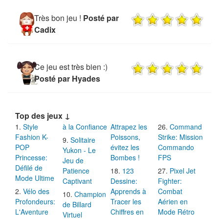
Très bon jeu !
Posté par
Cadix
Ce jeu est très bien :)
Posté par Hyades
Top des jeux ↓
Style
à la Confiance
Attrapez les
Command
Fashion K-
Poissons,
Strike: Mission
Solitaire
POP
évitez les
Commando
Yukon - Le
Princesse:
Bombes !
FPS
Jeu de
Défilé de
Patience
123
Pixel Jet
Mode Ultime
Captivant
Dessine:
Fighter:
Vélo des
Apprends à
Combat
Champion
Profondeurs:
Tracer les
Aérien en
de Billard
L'Aventure
Chiffres en
Mode Rétro
Virtuel