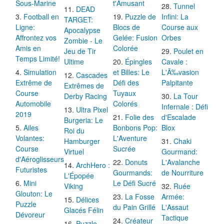
Sous-Marine
t'Amusant
Tunnel
DEAD
Football en
Puzzle de
Infini: La
TARGET:
Ligne:
Blocs de
Course aux
Apocalypse
Affrontez vos
Gelée: Fusion
Orbes
Zombie - Le
Amis en
Colorée
Jeu de Tir
Poulet en
Temps Limité!
Ultime
Épingles
Cavale :
Simulation
et Billes: Le
L'Ã‰vasion
Cascades
Extrême de
Défi des
Palpitante
Extrêmes de
Course
Tuyaux
Derby Racing
La Tour
Automobile
Colorés
Infernale : Défi
Ultra Pixel
2019
Folie des
d'Escalade
Burgeria: Le
Ailes
Bonbons Pop:
Blox
Roi du
Volantes:
L'Aventure
Hamburger
Chaki
Course
Sucrée
Virtuel
Gourmand:
d'Aéroglisseurs
Donuts
L'Avalanche
ArchHero :
Futuristes
Gourmands:
de Nourriture
L'Épopée
Mini
Le Défi Sucré
Viking
Ruée
Glouton: Le
La Fosse
Armée:
Délices
Puzzle
du Pain Grillé
L'Assaut
Glacés Félin
Dévoreur
Tactique
Créateur
Puzzle