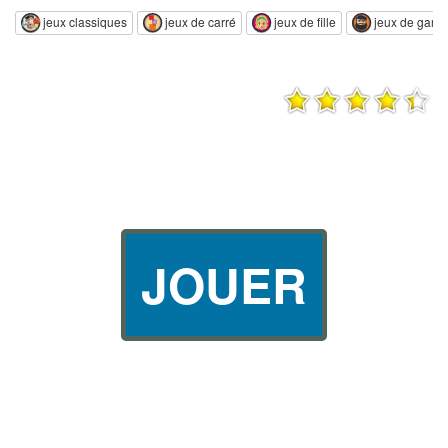
jeux classiques
jeux de carré
jeux de fille
jeux de garç
JOUER