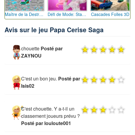
Maître de la Destruction: Fusion de Pioches
Défi de Mode: Star du Podium
Cascades Folles 3D
Avis sur le jeu Papa Cerise Saga
chouette
Posté par
ZAYNOU
C'est un bon jeu.
Posté par
Isis02
C'est chouette. Y a-t-il un
classement joueurs prévu ?
Posté par louloute001