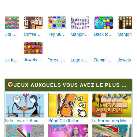
Mahjongg Dimensions
Mahjong Connect 2
Fruita Crush
Coffee Mahjong
Hey Summer
Back to Candyland 3 Sweet River
Forest Match
Rummikub
Jewels Blitz 4
Back to Candyland 5 Choco Mountain
Jewels of Arabia
Legends of Aladdin
JEUX AUXQUELS VOUS AVEZ LE PLUS JOUÉ
Skip Love: L'Amour en Péril
Bébé Clic Italien: La Folie des Petits Bambins
La Ferme des Mots - Cultivez votre Vocabulaire