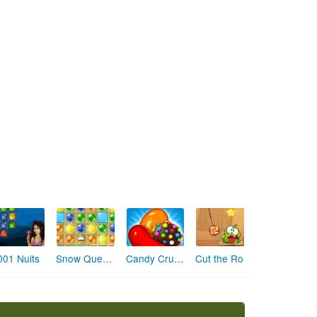
001 Nuits
Snow Queen 4
Candy Crush Saga
Cut the Rope