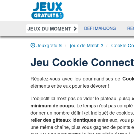
JEUX DU MOMENT
YAHTZEE
UNO DISCO
DÉFI MAHJONG
RÉCRÉ À LE
Jeuxgratuits
jeux de Match 3
Cookie Co
Jeu
Cookie Connect
Régalez-vous avec les gourmandises de
Cook
éléments entre eux pour les dévorer !
L'objectif ici n'est pas de vider le plateau, puis
minimum de coups
. Le temps n'est pas compté
donner un nombre défini (et indiqué) de cookies.
relier des gâteaux identiques
entre eux, vous p
une même chaîne, plus vous gagnez de points e