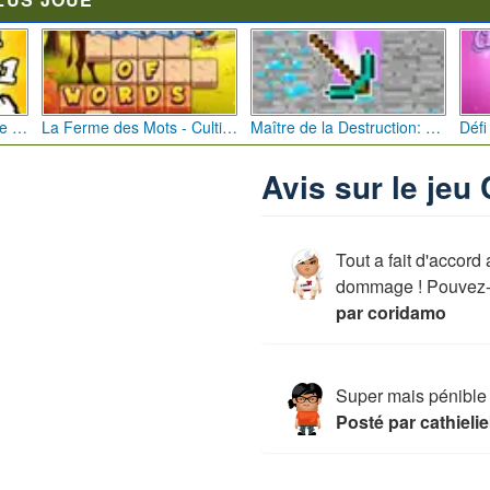
Bébé Clic Italien: La Folie des Petits Bambins
La Ferme des Mots - Cultivez votre Vocabulaire
Maître de la Destruction: Fusion de Pioches
Avis sur le jeu
Tout a fait d'accord 
dommage ! Pouvez-v
par coridamo
Super mais pénible
Posté par cathieli