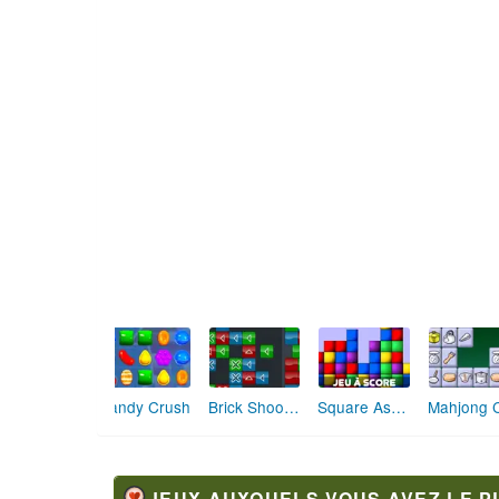
Candy Crush
Brick Shooter
Square Assembler
JEUX AUXQUELS VOUS AVEZ LE P