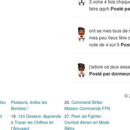
3 voire 4 fois chaq
faire qqch
Posté pa
ont se mes tous de 
mes peu lieux fére 
note de 4 sur 5
Post
j'adore ce jeux essa
Posté par dormeu
© 
 Jeu
Poissons, évitez les
Command Strike:
Bombes !
Mission Commando FPS
d
123 Dessine: Apprends
Pixel Jet Fighter:
à Tracer les Chiffres en
Combat Aérien en Mode
t'Amusant
Rétro