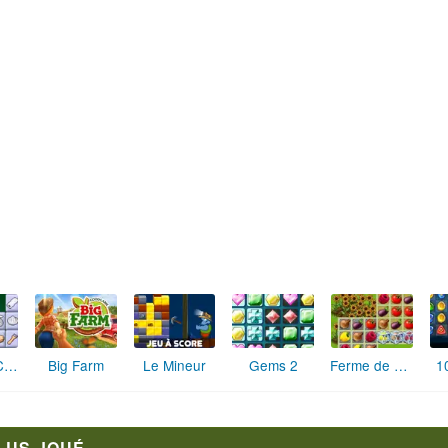
Mahjong Cook
Big Farm
Le Mineur
Gems 2
Ferme de Rêves
1
LUS JOUÉ