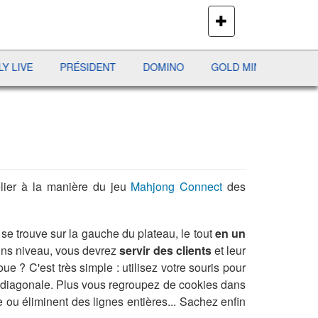
PLUS
DE
JEUX
PRÉSIDENT
DOMINO
GOLD MINE
AVIATOR
lier à la manière du jeu
Mahjong Connect
des
se trouve sur la gauche du plateau, le tout
en un
ains niveau, vous devrez
servir des clients
et leur
 ? C'est très simple : utilisez votre souris pour
'en diagonale. Plus vous regroupez de cookies dans
 ou éliminent des lignes entières... Sachez enfin