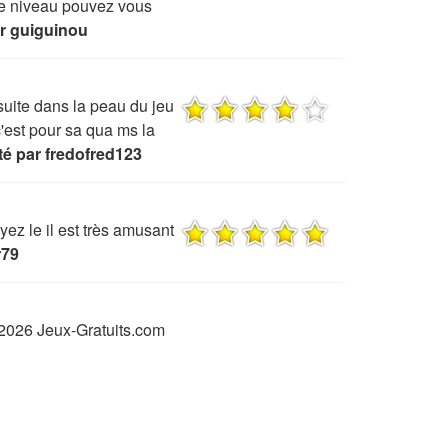
ue niveau pouvez vous
r guiguinou
suite dans la peau du jeu
c'est pour sa qua ms la
é par fredofred123
yez le il est très amusant
r79
2026 Jeux-Gratuits.com