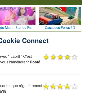
Défi de Mode: Star du Podium
Cascades Folles 3D
 Cookie Connect
avec " Labrit " C'est
ous l'améliorer?
Posté
 car bloque régulièrement
eb18