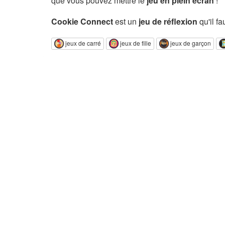
que vous pouvez mettre le
jeu en plein écran
!
Cookie Connect
est un
jeu de réflexion
qu'il fa
jeux de carré
jeux de fille
jeux de garçon