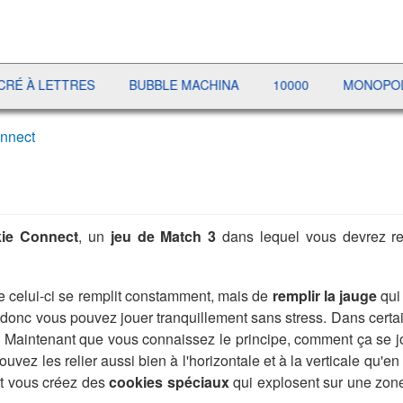
TTRES
BUBBLE MACHINA
10000
MONOPOLY LIVE
nnect
ie Connect
, un
jeu de Match 3
dans lequel vous devrez re
que celui-ci se remplit constamment, mais de
remplir la jauge
qui 
 donc vous pouvez jouer tranquillement sans stress. Dans cert
 Maintenant que vous connaissez le principe, comment ça se joue
ouvez les relier aussi bien à l'horizontale et à la verticale qu
t vous créez des
cookies spéciaux
qui explosent sur une zone