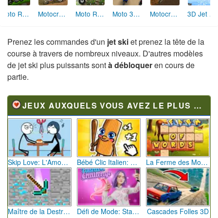
Moto Rush World
Motocross Nitro (Unity)
Moto Rush
Moto 3D Unleashed
Motocross Fever
3D Jet Ski
Prenez les commandes d'un
jet ski
et prenez la tête de la
course à travers de nombreux niveaux. D'autres modèles
de jet ski plus puissants sont
à débloquer
en cours de
partie.
JEUX AUXQUELS VOUS AVEZ LE PLUS JOUÉ
Skip Love: L'Amour en Péril
Bébé Clic Italien: La Folie des Petits Bambins
La Ferme des Mots - Cultivez votre Vocabulaire
Maître de la Destruction: Fusion de Pioches
Défi de Mode: Star du Podium
Cascades Folles 3D