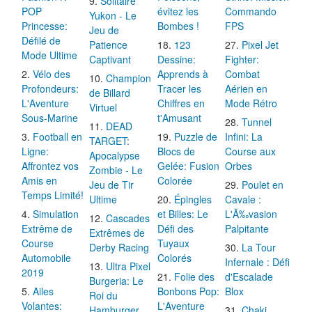
Solitaire
POP
évitez les
Commando
Yukon - Le
Princesse:
Bombes !
FPS
Jeu de
Défilé de
Patience
123
Pixel Jet
Mode Ultime
Captivant
Dessine:
Fighter:
Vélo des
Apprends à
Combat
Champion
Profondeurs:
Tracer les
Aérien en
de Billard
L'Aventure
Chiffres en
Mode Rétro
Virtuel
Sous-Marine
t'Amusant
Tunnel
DEAD
Football en
Puzzle de
Infini: La
TARGET:
Ligne:
Blocs de
Course aux
Apocalypse
Affrontez vos
Gelée: Fusion
Orbes
Zombie - Le
Amis en
Colorée
Jeu de Tir
Poulet en
Temps Limité!
Ultime
Épingles
Cavale :
Simulation
et Billes: Le
L'Ã‰vasion
Cascades
Extrême de
Défi des
Palpitante
Extrêmes de
Course
Tuyaux
Derby Racing
La Tour
Automobile
Colorés
Infernale : Défi
Ultra Pixel
2019
Folie des
d'Escalade
Burgeria: Le
Ailes
Bonbons Pop:
Blox
Roi du
Volantes:
L'Aventure
Hamburger
Chaki