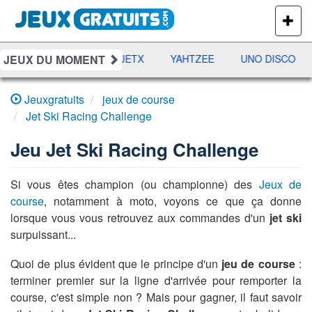
PLUS
DE
JEUX
JEUX DU MOMENT
DAMES
RAMI
JETX
YAHTZEE
UNO DISCO
Jeuxgratuits
jeux de course
Jet Ski Racing Challenge
Jeu
Jet Ski Racing Challenge
Si vous êtes champion (ou championne) des
Jeux de
course
, notamment à moto, voyons ce que ça donne
lorsque vous vous retrouvez aux commandes d'un
jet ski
surpuissant...
Quoi de plus évident que le principe d'un
jeu de course
:
terminer premier sur la ligne d'arrivée pour remporter la
course, c'est simple non ? Mais pour gagner, il faut savoir