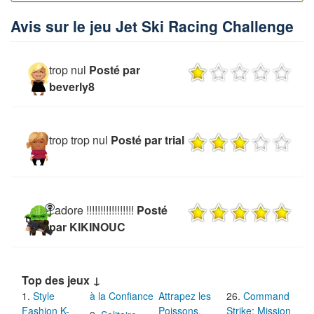
Avis sur le jeu Jet Ski Racing Challenge
trop nul
Posté par
beverly8
trop trop nul
Posté par trial
j adore !!!!!!!!!!!!!!!!!
Posté
par KIKINOUC
Top des jeux ↓
Style
à la Confiance
Attrapez les
Command
Fashion K-
Poissons,
Strike: Mission