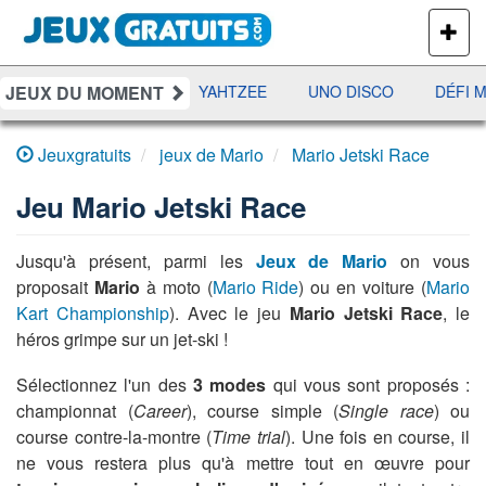
PLUS
DE
JEUX
JEUX DU MOMENT
RAMI
JETX
YAHTZEE
UNO DISCO
DÉFI M
Jeuxgratuits
jeux de Mario
Mario Jetski Race
Jeu
Mario Jetski Race
Jusqu'à présent, parmi les
Jeux de Mario
on vous
proposait
Mario
à moto (
Mario Ride
) ou en voiture (
Mario
Kart Championship
). Avec le jeu
Mario Jetski Race
, le
héros grimpe sur un jet-ski !
Sélectionnez l'un des
3 modes
qui vous sont proposés :
championnat (
Career
), course simple (
Single race
) ou
course contre-la-montre (
Time trial
). Une fois en course, il
ne vous restera plus qu'à mettre tout en œuvre pour