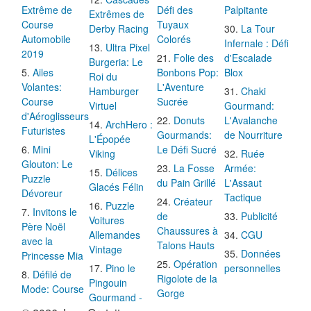
Extrême de
Défi des
Palpitante
Extrêmes de
Course
Tuyaux
Derby Racing
La Tour
Automobile
Colorés
Infernale : Défi
Ultra Pixel
2019
Folie des
d'Escalade
Burgeria: Le
Ailes
Bonbons Pop:
Blox
Roi du
Volantes:
L'Aventure
Hamburger
Chaki
Course
Sucrée
Virtuel
Gourmand:
d'Aéroglisseurs
Donuts
L'Avalanche
ArchHero :
Futuristes
Gourmands:
de Nourriture
L'Épopée
Mini
Le Défi Sucré
Viking
Ruée
Glouton: Le
La Fosse
Armée:
Délices
Puzzle
du Pain Grillé
L'Assaut
Glacés Félin
Dévoreur
Tactique
Créateur
Puzzle
Invitons le
de
Publicité
Voitures
Père Noël
Chaussures à
Allemandes
CGU
avec la
Talons Hauts
Vintage
Données
Princesse Mia
Opération
Pino le
personnelles
Défilé de
Rigolote de la
Pingouin
Mode: Course
Gorge
Gourmand -