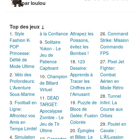
par loulou
Top des jeux ↓
Style
à la Confiance
Attrapez les
Command
Fashion K-
Poissons,
Strike: Mission
Solitaire
POP
évitez les
Commando
Yukon - Le
Princesse:
Bombes !
FPS
Jeu de
Défilé de
Patience
123
Pixel Jet
Mode Ultime
Captivant
Dessine:
Fighter:
Vélo des
Apprends à
Combat
Champion
Profondeurs:
Tracer les
Aérien en
de Billard
L'Aventure
Chiffres en
Mode Rétro
Virtuel
Sous-Marine
t'Amusant
Tunnel
DEAD
Football en
Puzzle de
Infini: La
TARGET:
Ligne:
Blocs de
Course aux
Apocalypse
Affrontez vos
Gelée: Fusion
Orbes
Zombie - Le
Amis en
Colorée
Jeu de Tir
Poulet en
Temps Limité!
Ultime
Épingles
Cavale :
Simulation
et Billes: Le
L'Ã‰vasion
Cascades