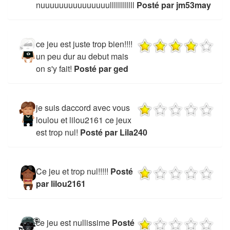
nuuuuuuuuuuuuuuullllllllllll
Posté par jm53may
ce jeu est juste trop bien!!!!
un peu dur au debut mais
on s'y fait!
Posté par ged
je suis daccord avec vous
loulou et lilou2161 ce jeux
est trop nul!
Posté par Lila240
Ce jeu et trop nul!!!!!
Posté
par lilou2161
ce jeu est nullissime
Posté