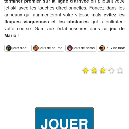
terminer premier sur la ligne d'arrivée
en pilotant votre
jet-ski avec les touches directionnelles. Foncez dans les
anneaux qui augmenteront votre vitesse mais
évitez les
flaques visqueuses et les obstacles
qui ralentiraient
votre course. Gare aux éclaboussures dans ce
jeu de
Mario
!
jeux d'eau
jeux de course
jeux de héros
jeux de moto
JOUER