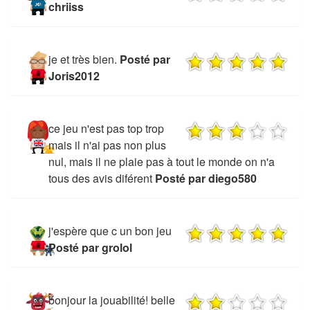
chriiss
je et très bien.
Posté par
Joris2012
ce jeu n'est pas top trop
mais il n'ai pas non plus
nul, mais il ne plaie pas à tout le monde on n'a
tous des avis diférent
Posté par diego580
j'espère que c un bon jeu
Posté par grolol
bonjour la jouabilité! belle